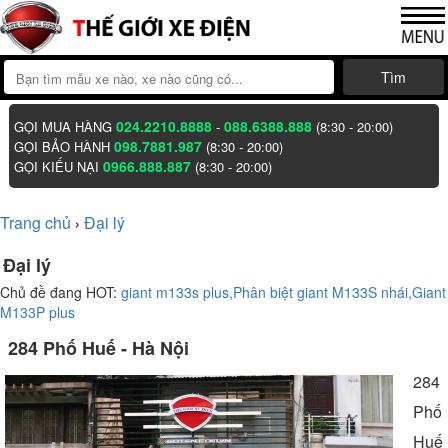
Tìm
024.2210.8888
088.6388.888
GỌI MUA HÀNG
-
(8:30 - 20:00)
098.7881.987
GỌI BẢO HÀNH
(8:30 - 20:00)
0966.888.887
GỌI KIẾU NẠI
(8:30 - 20:00)
Trang chủ
Đại lý
›
Đại lý
Chủ đề đang HOT:
giant m133s plus,
Phân biệt giant M133S nhái,
Giant
M133P plus
284 Phố Huế - Hà Nội
284
Phố
Huế