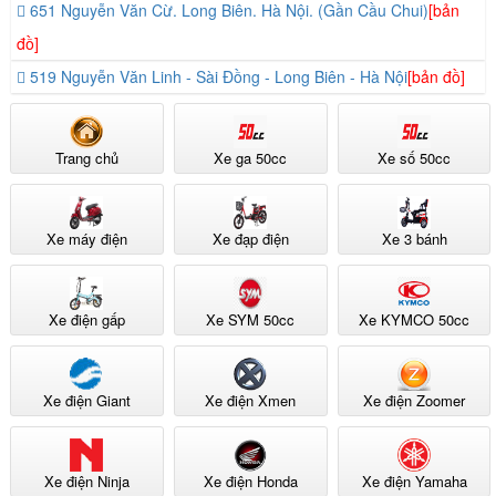
651 Nguyễn Văn Cừ. Long Biên. Hà Nội. (Gần Cầu Chui)
[bản
Nội.
(Khô
đồ]
nghỉ
519 Nguyễn Văn Linh - Sài Đồng - Long Biên - Hà Nội
[bản đồ]
thứ
7 -
chủ
Trang chủ
Xe ga 50cc
Xe số 50cc
nhật,
tết).
Xe máy điện
Xe đạp điện
Xe 3 bánh
CTY
TNH
Xe điện gấp
Xe SYM 50cc
Xe KYMCO 50cc
TM
&
XNK
Xe điện Giant
Xe điện Xmen
Xe điện Zoomer
THẾ
GIỚI
Xe điện Ninja
Xe điện Honda
Xe điện Yamaha
XE