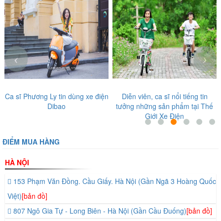
http
Xã
Điện
thoại
Đàn
thoạ
:
. Hà
Thời
04.2
Nội
gian
‹
›
-...
3 :
làm
330
việc:
Khâ
Ca sĩ Phương Ly tin dùng xe điện
Diễn viên, ca sĩ nổi tiếng tin
8h
Dibao
tưởng những sản phẩm tại Thế
Thiê
=>
Giới Xe Điện
. Hà
22h
Nội
ĐIỂM MUA HÀNG
tất
4 :
cả
HÀ NỘI
284
các
153 Phạm Văn Đồng. Cầu Giấy. Hà Nội (Gần Ngã 3 Hoàng Quốc
Phố
ngày
Việt)
[bản đồ]
Huế
tron
807 Ngô Gia Tự - Long Biên - Hà Nội (Gần Cầu Đuống)
[bản đồ]
. Hà
tuần