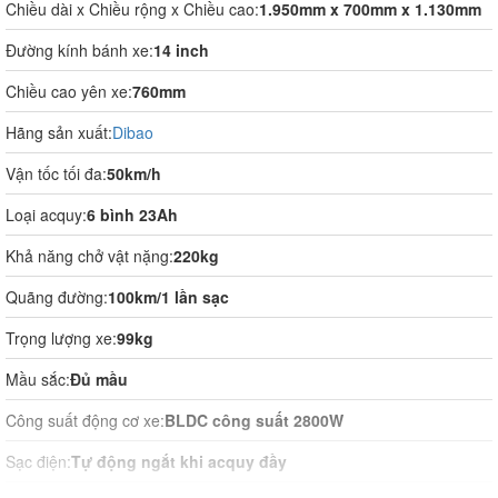
Chiều dài x Chiều rộng x Chiều cao:
1.950mm x 700mm x 1.130mm
Đường kính bánh xe:
14 inch
Chiều cao yên xe:
760mm
Hãng sản xuất:
Dibao
Vận tốc tối đa:
50km/h
Loại acquy:
6 bình 23Ah
Khả năng chở vật nặng:
220kg
Quãng đường:
100km/1 lần sạc
Trọng lượng xe:
99kg
Mầu sắc:
Đủ mầu
Công suất động cơ xe:
BLDC công suất 2800W
Sạc điện:
Tự động ngắt khi acquy đầy