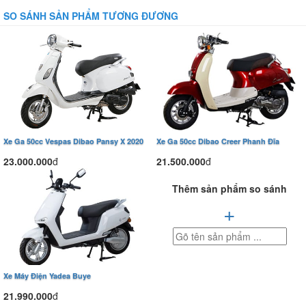
SO SÁNH SẢN PHẨM TƯƠNG ĐƯƠNG
Xe Ga 50cc Vespas Dibao Pansy X 2020
Xe Ga 50cc Dibao Creer Phanh Đĩa
23.000.000
đ
21.500.000
đ
Thêm sản phẩm so sánh
+
Vẻ ngoài ấn tượng, tính ứng dụng
cao
Xe máy điện
Dibao LS007 sở hữu kích thước tổng thể khá ấn tượng
Xe Máy Điện Yadea Buye
với chiều dài x rộng x cao lần lượt là 1.950mm x 700mm x 1.130mm.
21.990.000
đ
Kích thước này tạo sự vững chãi cho xe, đồng thời vẫn giữ được sự