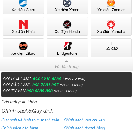
Xe điện Giant
Xe điện Xmen
Xe điện Zoomer
Xe điện Ninja
Xe điện Honda
Xe điện Yamaha
Hỏi đáp
Xe điện Dibao
Bridgestone
Về đầu trang
024.2210.8888
GỌI MUA HÀNG
(8:30 - 20:00)
098.7881.987
GỌI BẢO HÀNH
(8:30 - 20:00)
088.6388.888
GỌI TƯ VẤN
(8:30 - 20:00)
Khả năng tải trọng 200kg cho thấy xe máy điện Dibao LS007 có thể
chở được hai người cùng với hành lý mà không gặp bất kỳ khó khăn
Các thông tin khác
nào. Điều này thể hiện sự bền bỉ và chắc chắn của khung xe. Với
Chính sách&Quy định
trọng lượng xe 90kg, xe không quá nặng để điều khiển và dắt xe.
Quy định và hình thức thanh toán
Chính sách vận chuyển
Hệ thống phanh đĩa EABS ở cả bánh trước và bánh sau là một trang
Chính sách bảo hành
Chính sách đổi/trả hàng