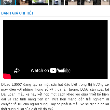
ĐÁNH GIÁ CHI TIẾT
Dibao LS007 đang tạo ra một sức hút đặc biệt trong thị trường xe
máy điện với những thông số kỹ thuật ấn tượng. Được sản xuất tại
Đài Loan, mẫu xe này kết hợp một cách khéo léo giữa thiết kế hiện
đại và các tính năng tiện ích, hứa hẹn mang đến trải nghiệm di
chuyển tối ưu cho người dùng. Đây có phải là mẫu xe sẽ định hình lại
thói quen đi lại của giới trẻ đô thị?