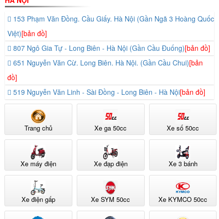
HÀ NỘI
động mang lại trải nghiệm lái đơn giản và thoải mái cho người dùng.
153 Phạm Văn Đồng. Cầu Giấy. Hà Nội (Gần Ngã 3 Hoàng Quốc
Việt)
[bản đồ]
807 Ngô Gia Tự - Long Biên - Hà Nội (Gần Cầu Đuống)
[bản đồ]
651 Nguyễn Văn Cừ. Long Biên. Hà Nội. (Gần Cầu Chui)
[bản
đồ]
519 Nguyễn Văn Linh - Sài Đồng - Long Biên - Hà Nội
[bản đồ]
Trang chủ
Xe ga 50cc
Xe số 50cc
Xe máy điện
Xe đạp điện
Xe 3 bánh
Xe điện gấp
Xe SYM 50cc
Xe KYMCO 50cc