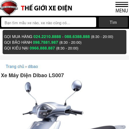
Tìm
024.2210.8888
088.6388.888
GỌI MUA HÀNG
-
(8:30 - 20:00)
098.7881.987
GỌI BẢO HÀNH
(8:30 - 20:00)
0966.888.887
GỌI KIẾU NẠI
(8:30 - 20:00)
Trang chủ
›
dibao
Xe Máy Điện Dibao LS007