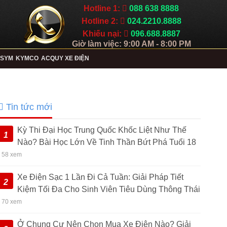
Hotline 1:
088 638 8888
Hotline 2:
024.2210.8888
Khiếu nại:
096.688.8887
Giờ làm việc: 9:00 AM - 8:00 PM
SYM
KYMCO
ACQUY XE ĐIỆN
Tin tức mới
Kỳ Thi Đại Học Trung Quốc Khốc Liệt Như Thế
1
Nào? Bài Học Lớn Về Tinh Thần Bứt Phá Tuổi 18
• 58 xem
Xe Điện Sạc 1 Lần Đi Cả Tuần: Giải Pháp Tiết
2
Kiệm Tối Đa Cho Sinh Viên Tiêu Dùng Thông Thái
• 70 xem
Ở Chung Cư Nên Chọn Mua Xe Điện Nào? Giải