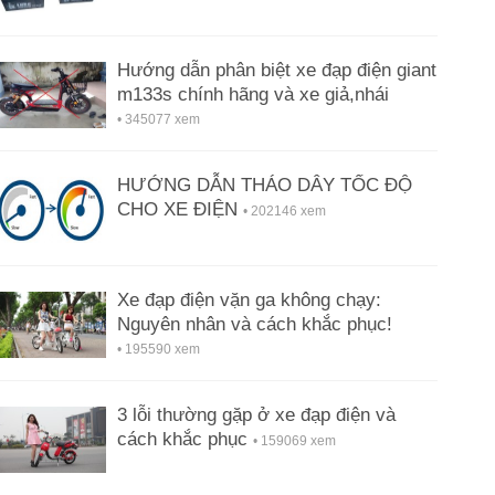
Hướng dẫn phân biệt xe đạp điện giant
m133s chính hãng và xe giả,nhái
• 345077 xem
HƯỚNG DẪN THÁO DÂY TỐC ĐỘ
CHO XE ĐIỆN
• 202146 xem
Xe đạp điện vặn ga không chạy:
Nguyên nhân và cách khắc phục!
• 195590 xem
3 lỗi thường gặp ở xe đạp điện và
cách khắc phục
• 159069 xem