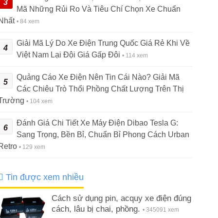
3
Mã Những Rủi Ro Và Tiêu Chí Chọn Xe Chuẩn
Nhất
• 84 xem
Giải Mã Lý Do Xe Điện Trung Quốc Giá Rẻ Khi Về
4
Việt Nam Lại Đội Giá Gấp Đôi
• 114 xem
Quảng Cáo Xe Điện Nên Tin Cái Nào? Giải Mã
5
Các Chiêu Trò Thổi Phồng Chất Lượng Trên Thị
Trường
• 104 xem
Đánh Giá Chi Tiết Xe Máy Điện Dibao Tesla G:
6
Sang Trọng, Bền Bỉ, Chuẩn Bỉ Phong Cách Urban
Retro
• 129 xem
Tin được xem nhiều
Cách sử dụng pin, acquy xe điện đúng
cách, lâu bị chai, phồng.
• 345091 xem