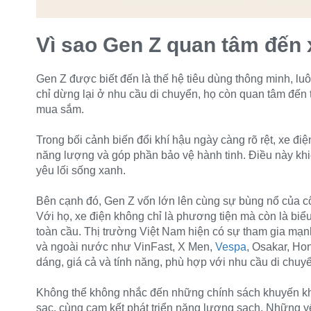
Vì sao Gen Z quan tâm đến 
Gen Z được biết đến là thế hệ tiêu dùng thông minh, luô
chỉ dừng lại ở nhu cầu di chuyển, họ còn quan tâm đến 
mua sắm.
Trong bối cảnh biến đổi khí hậu ngày càng rõ rệt, xe điện
năng lượng và góp phần bảo vệ hành tinh. Điều này kh
yêu lối sống xanh.
Bên cạnh đó, Gen Z vốn lớn lên cùng sự bùng nổ của c
Với họ, xe điện không chỉ là phương tiện mà còn là bi
toàn cầu. Thị trường Việt Nam hiện có sự tham gia mạ
và ngoài nước như VinFast, X Men,
Vespa
, Osakar, Ho
dáng, giá cả và tính năng, phù hợp với nhu cầu di chuyển
Không thể không nhắc đến những chính sách khuyến khí
sạc, cùng cam kết phát triển năng lượng sạch. Những 