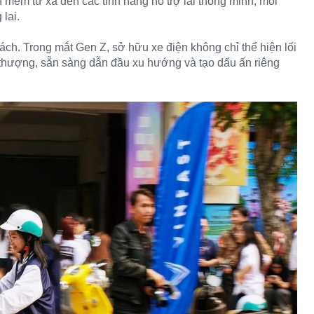
 mềm từ xa đến các tính năng hỗ trợ lái thông minh, mỗi
 lai.
ách. Trong mắt Gen Z, sở hữu xe điện không chỉ thể hiện lối
i thượng, sẵn sàng dẫn đầu xu hướng và tạo dấu ấn riêng