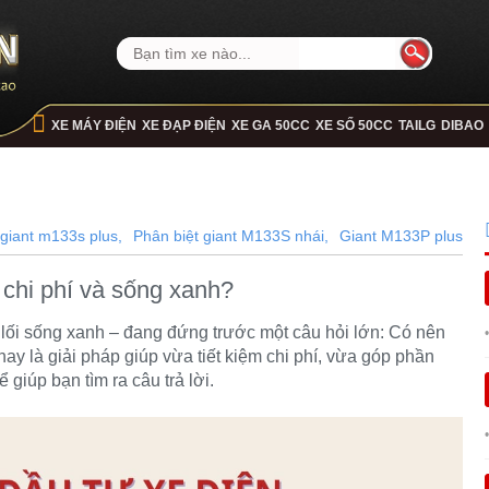
XE MÁY ĐIỆN
XE ĐẠP ĐIỆN
XE GA 50CC
XE SỐ 50CC
TAILG
DIBAO
giant m133s plus,
Phân biệt giant M133S nhái,
Giant M133P plus
 chi phí và sống xanh?
 lối sống xanh – đang đứng trước một câu hỏi lớn: Có nên
hay là giải pháp giúp vừa tiết kiệm chi phí, vừa góp phần
 giúp bạn tìm ra câu trả lời.