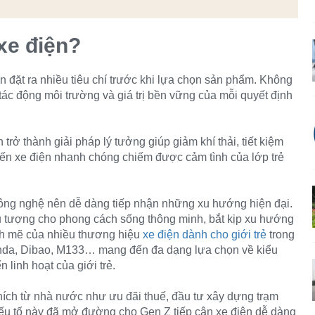
xe điện?
n đặt ra nhiều tiêu chí trước khi lựa chọn sản phẩm. Không
tác động môi trường và giá trị bền vững của mỗi quyết định
 trở thành giải pháp lý tưởng giúp giảm khí thải, tiết kiệm
iến xe điện nhanh chóng chiếm được cảm tình của lớp trẻ
ông nghệ nên dễ dàng tiếp nhận những xu hướng hiện đại.
ểu tượng cho phong cách sống thông minh, bắt kịp xu hướng
nh mẽ của nhiều thương hiệu
xe điện dành cho giới trẻ
trong
nda, Dibao, M133… mang đến đa dạng lựa chọn về kiểu
 linh hoạt của giới trẻ.
ch từ nhà nước như ưu đãi thuế, đầu tư xây dựng trạm
yếu tố này đã mở đường cho Gen Z tiếp cận xe điện dễ dàng