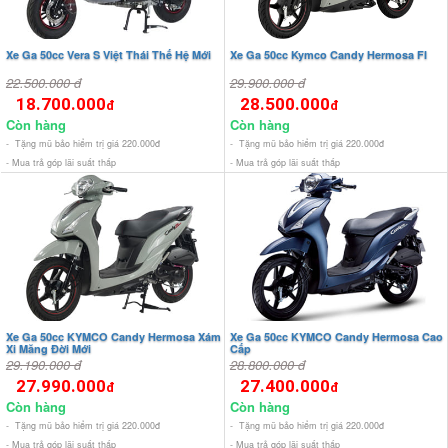
Xe Ga 50cc Vera S Việt Thái Thế Hệ Mới
Xe Ga 50cc Kymco Candy Hermosa FI
22.500.000 đ
29.900.000 đ
18.700.000
28.500.000
đ
đ
Còn hàng
Còn hàng
- Tặng mũ bảo hiểm trị giá 220.000đ
- Tặng mũ bảo hiểm trị giá 220.000đ
- Mua trả góp lãi suất thấp
- Mua trả góp lãi suất thấp
Xe Ga 50cc KYMCO Candy Hermosa Xám
Xe Ga 50cc KYMCO Candy Hermosa Cao
Xi Măng Đời Mới
Cấp
29.190.000 đ
28.800.000 đ
27.990.000
27.400.000
đ
đ
Còn hàng
Còn hàng
- Tặng mũ bảo hiểm trị giá 220.000đ
- Tặng mũ bảo hiểm trị giá 220.000đ
- Mua trả góp lãi suất thấp
- Mua trả góp lãi suất thấp