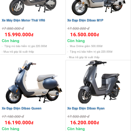
Xe Máy Điện Motor Thái VR6
Xe Đạp Điện Dibao M1P
17.990.000 đ
17.500.000 đ
15.990.000
16.500.000
đ
đ
Còn hàng
Còn hàng
- Tặng mũ bảo hiểm trị giá 220.000đ
- Mua Online giảm 500.000đ
- Mua trả góp lãi suất thấp
- Tặng mũ bảo hiểm trị giá 220.000đ
- Mua trả góp lãi suất thấp
Xe Đạp Điện Dibao Queen
Xe Đạp Điện Dibao Ryan
17.190.000 đ
17.500.000 đ
16.190.000
16.200.000
đ
đ
Còn hàng
Còn hàng