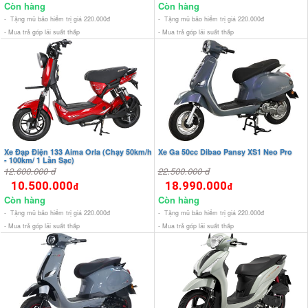
Còn hàng
Còn hàng
- Tặng mũ bảo hiểm trị giá 220.000đ
- Tặng mũ bảo hiểm trị giá 220.000đ
- Mua trả góp lãi suất thấp
- Mua trả góp lãi suất thấp
Xe Đạp Điện 133 Aima Orla (Chạy 50km/h
Xe Ga 50cc Dibao Pansy XS1 Neo Pro
- 100km/ 1 Lần Sạc)
12.600.000 đ
22.500.000 đ
10.500.000
18.990.000
đ
đ
Còn hàng
Còn hàng
- Tặng mũ bảo hiểm trị giá 220.000đ
- Tặng mũ bảo hiểm trị giá 220.000đ
- Mua trả góp lãi suất thấp
- Mua trả góp lãi suất thấp