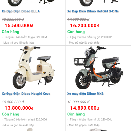
Xe Đạp Điện Dibao ELLA
Xe Đạp Điện Dibao HotGirl S-ONe
16.990.000 đ
17.500.000 đ
15.500.000
16.200.000
đ
đ
Còn hàng
Còn hàng
- Tặng mũ bảo hiểm trị giá 220.000đ
- Tặng mũ bảo hiểm trị giá 220.000đ
- Mua trả góp lãi suất thấp
- Mua trả góp lãi suất thấp
Xe Đạp Điện Dibao Hotgirl Keva
Xe máy điện Dibao MXS
16.500.000 đ
18.900.000 đ
13.800.000
14.890.000
đ
đ
Còn hàng
Còn hàng
- Tặng mũ bảo hiểm trị giá 220.000đ
- Tặng mũ bảo hiểm trị giá 220.000đ
- Mua trả góp lãi suất thấp
- Mua trả góp lãi suất thấp