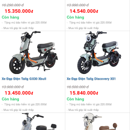
16.290.000 đ
13.990.000 đ
15.350.000
14.540.000
đ
đ
Còn hàng
Còn hàng
- Tặng mũ bảo hiểm trị giá 220.000đ
- Tặng mũ bảo hiểm trị giá 220.000đ
- Mua trả góp lãi suất thấp
- Mua trả góp lãi suất thấp
Xe Đạp Điện Tailg GX30 Xbull
Xe Đạp Điện Tailg Discovery X51
13.900.000 đ
16.500.000 đ
13.450.000
15.840.000
đ
đ
Còn hàng
Còn hàng
- Tặng mũ bảo hiểm trị giá 220.000đ
- Tặng mũ bảo hiểm trị giá 220.000đ
- Mua trả góp lãi suất thấp
- Mua trả góp lãi suất thấp