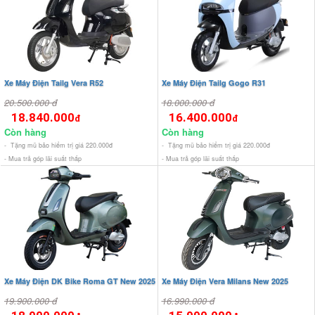
Xe Máy Điện Tailg Vera R52
Xe Máy Điện Tailg Gogo R31
20.500.000 đ
18.000.000 đ
18.840.000
16.400.000
đ
đ
Còn hàng
Còn hàng
- Tặng mũ bảo hiểm trị giá 220.000đ
- Tặng mũ bảo hiểm trị giá 220.000đ
- Mua trả góp lãi suất thấp
- Mua trả góp lãi suất thấp
Xe Máy Điện DK Bike Roma GT New 2025
Xe Máy Điện Vera Milans New 2025
19.900.000 đ
16.990.000 đ