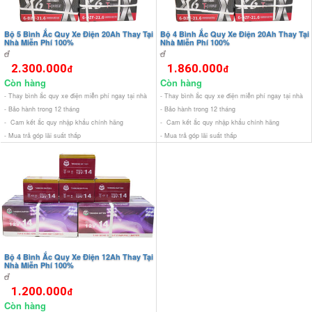
Bộ 5 Bình Ắc Quy Xe Điện 20Ah Thay Tại
Bộ 4 Bình Ắc Quy Xe Điện 20Ah Thay Tại
Nhà Miễn Phí 100%
Nhà Miễn Phí 100%
đ
đ
2.300.000
1.860.000
đ
đ
Còn hàng
Còn hàng
- Thay bình ắc quy xe điện miễn phí ngay tại nhà
- Thay bình ắc quy xe điện miễn phí ngay tại nhà
- Bảo hành trong 12 tháng
- Bảo hành trong 12 tháng
- Cam kết ắc quy nhập khẩu chính hãng
- Cam kết ắc quy nhập khẩu chính hãng
- Mua trả góp lãi suất thấp
- Mua trả góp lãi suất thấp
Bộ 4 Bình Ắc Quy Xe Điện 12Ah Thay Tại
Nhà Miễn Phí 100%
đ
1.200.000
đ
Còn hàng