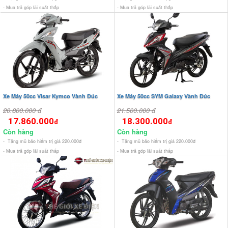
- Mua trả góp lãi suất thấp
- Mua trả góp lãi suất thấp
Xe Máy 50cc Visar Kymco Vành Đúc
Xe Máy 50cc SYM Galaxy Vành Đúc
20.800.000 đ
21.500.000 đ
17.860.000
18.300.000
đ
đ
Còn hàng
Còn hàng
- Tặng mũ bảo hiểm trị giá 220.000đ
- Tặng mũ bảo hiểm trị giá 220.000đ
- Mua trả góp lãi suất thấp
- Mua trả góp lãi suất thấp