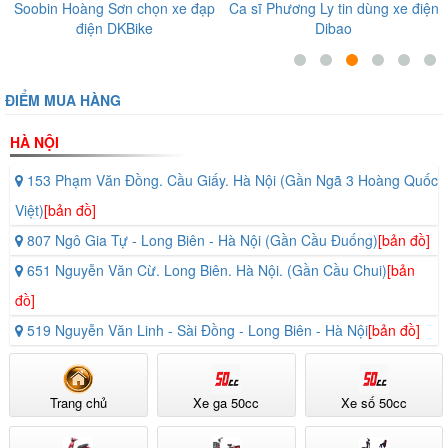
Ca sĩ Phương Ly tin dùng xe điện
Diễn viên, ca sĩ nổi tiếng tin
Dibao
tưởng những sản phẩm tại Thế
Giới Xe Điện
ĐIỂM MUA HÀNG
HÀ NỘI
153 Phạm Văn Đồng. Cầu Giấy. Hà Nội (Gần Ngã 3 Hoàng Quốc
Việt)
[bản đồ]
807 Ngô Gia Tự - Long Biên - Hà Nội (Gần Cầu Đuống)
[bản đồ]
651 Nguyễn Văn Cừ. Long Biên. Hà Nội. (Gần Cầu Chui)
[bản
đồ]
519 Nguyễn Văn Linh - Sài Đồng - Long Biên - Hà Nội
[bản đồ]
Trang chủ
Xe ga 50cc
Xe số 50cc