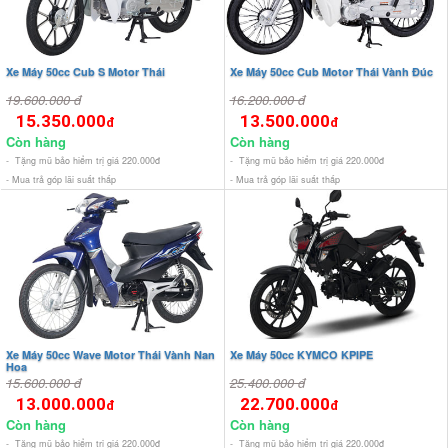
Xe Máy 50cc Cub S Motor Thái
Xe Máy 50cc Cub Motor Thái Vành Đúc
19.600.000 đ
16.200.000 đ
15.350.000
13.500.000
đ
đ
Còn hàng
Còn hàng
- Tặng mũ bảo hiểm trị giá 220.000đ
- Tặng mũ bảo hiểm trị giá 220.000đ
- Mua trả góp lãi suất thấp
- Mua trả góp lãi suất thấp
Xe Máy 50cc Wave Motor Thái Vành Nan
Xe Máy 50cc KYMCO KPIPE
Hoa
15.600.000 đ
25.400.000 đ
13.000.000
22.700.000
đ
đ
Còn hàng
Còn hàng
- Tặng mũ bảo hiểm trị giá 220.000đ
- Tặng mũ bảo hiểm trị giá 220.000đ