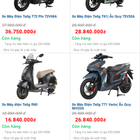
Xe Máy Điện Tailg T72 Pin 72V48A
Xe Máy Điện Tailg T61| Ắc Quy 72V32A
37.900.000 đ
28.900.000 đ
36.750.000
28.840.000
đ
đ
Còn hàng
Còn hàng
- Tặng mũ bảo hiểm trị giá 220.000đ
- Tặng mũ bảo hiểm trị giá 220.000đ
- Mua trả góp lãi suất thấp
- Mua trả góp lãi suất thấp
Xe Máy điện Tailg R60
Xe Máy Điện Tailg T71 Vario| Ắc Quy
96V23A
18.990.000 đ
26.990.000 đ
16.840.000
26.840.000
đ
đ
Còn hàng
Còn hàng
- Tặng mũ bảo hiểm trị giá 220.000đ
- Tặng mũ bảo hiểm trị giá 220.000đ
- Mua trả góp lãi suất thấp
- Mua trả góp lãi suất thấp