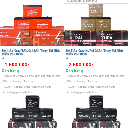
- Mua trả góp lãi suất thấp
Bộ 4 Ắc Quy TAILG 13Ah Thay Tại Nhà
Bộ 5 Ắc Quy XuPai 20Ah Thay Tại Nhà
Miễn Phí 100%
Miễn Phí 100%
đ
đ
1.500.000
2.500.000
đ
đ
Còn hàng
Còn hàng
- Thay bình ắc quy xe điện miễn phí ngay tại nhà
- Thay bình ắc quy xe điện miễn phí ngay tại nhà
- Bảo hành trong 12 tháng
- Bảo hành trong 12 tháng
- Cam kết ắc quy nhập khẩu chính hãng
- Cam kết ắc quy nhập khẩu chính hãng
- Mua trả góp lãi suất thấp
- Mua trả góp lãi suất thấp