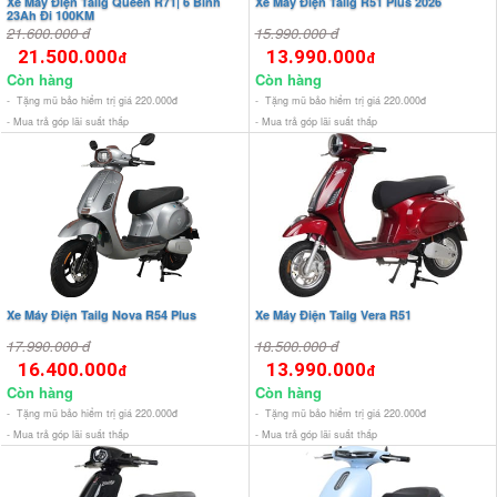
Xe Máy Điện Tailg Queen R71| 6 Bình
Xe Máy Điện Tailg R51 Plus 2026
23Ah Đi 100KM
21.600.000 đ
15.990.000 đ
21.500.000
13.990.000
đ
đ
Còn hàng
Còn hàng
- Tặng mũ bảo hiểm trị giá 220.000đ
- Tặng mũ bảo hiểm trị giá 220.000đ
- Mua trả góp lãi suất thấp
- Mua trả góp lãi suất thấp
Xe Máy Điện Tailg Nova R54 Plus
Xe Máy Điện Tailg Vera R51
17.990.000 đ
18.500.000 đ
16.400.000
13.990.000
đ
đ
Còn hàng
Còn hàng
- Tặng mũ bảo hiểm trị giá 220.000đ
- Tặng mũ bảo hiểm trị giá 220.000đ
- Mua trả góp lãi suất thấp
- Mua trả góp lãi suất thấp