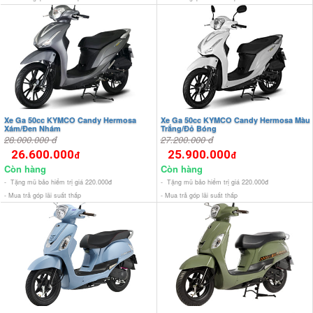
Xe Ga 50cc KYMCO Candy Hermosa
Xe Ga 50cc KYMCO Candy Hermosa Màu
Xám/Đen Nhám
Trắng/Đỏ Bóng
28.000.000 đ
27.200.000 đ
26.600.000
25.900.000
đ
đ
Còn hàng
Còn hàng
- Tặng mũ bảo hiểm trị giá 220.000đ
- Tặng mũ bảo hiểm trị giá 220.000đ
- Mua trả góp lãi suất thấp
- Mua trả góp lãi suất thấp