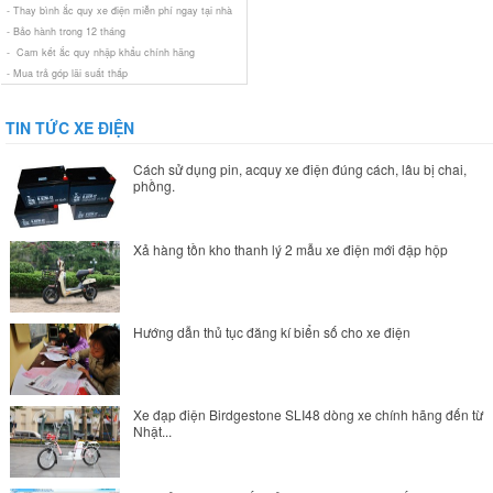
- Thay bình ắc quy xe điện miễn phí ngay tại nhà
- Bảo hành trong 12 tháng
- Cam kết ắc quy nhập khẩu chính hãng
- Mua trả góp lãi suất thấp
TIN TỨC XE ĐIỆN
Cách sử dụng pin, acquy xe điện đúng cách, lâu bị chai,
phồng.
Xả hàng tồn kho thanh lý 2 mẫu xe điện mới đập hộp
Hướng dẫn thủ tục đăng kí biển số cho xe điện
Xe đạp điện Birdgestone SLI48 dòng xe chính hãng đến từ
Nhật...