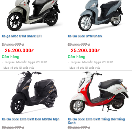
Xe ga 50cc SYM Shark EFI
Xe Ga 50cc SYM Shark
27.500.000 đ
26.500.000 đ
26.200.000
25.200.000
đ
đ
Còn hàng
Còn hàng
- Tặng mũ bảo hiểm trị giá 220.000đ
- Tặng mũ bảo hiểm trị giá 220.000đ
- Mua trả góp lãi suất thấp
- Mua trả góp lãi suất thấp
Xe Ga 50cc Elite SYM Đen Mờ/Đỏ Mận
Xe Ga 50cc Elite SYM Trắng Đỏ/Trắng
Xanh
26.380.000 đ
25.390.000 đ