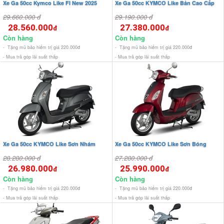
Xe Ga 50cc Kymco Like FI New 2025
Xe Ga 50cc KYMCO Like Bản Cao Cấp
29.660.000 đ
29.190.000 đ
28.560.000
27.380.000
đ
đ
Còn hàng
Còn hàng
- Tặng mũ bảo hiểm trị giá 220.000đ
- Tặng mũ bảo hiểm trị giá 220.000đ
- Mua trả góp lãi suất thấp
- Mua trả góp lãi suất thấp
Xe Ga 50cc KYMCO Like Sơn Nhám
Xe Ga 50cc KYMCO Like Sơn Bóng
28.280.000 đ
27.280.000 đ
26.980.000
25.990.000
đ
đ
Còn hàng
Còn hàng
- Tặng mũ bảo hiểm trị giá 220.000đ
- Tặng mũ bảo hiểm trị giá 220.000đ
- Mua trả góp lãi suất thấp
- Mua trả góp lãi suất thấp