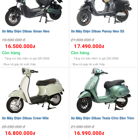
Xe Máy Điện Dibao Xman Neo
Xe Máy Điện Dibao Pansy Neo S3
19.690.000 đ
21.600.000 đ
16.500.000
17.490.000
đ
đ
Còn hàng
Còn hàng
- Tặng mũ bảo hiểm trị giá 220.000đ
- Tặng mũ bảo hiểm trị giá 220.000đ
- Mua trả góp lãi suất thấp
- Mua trả góp lãi suất thấp
Xe Máy Điện Dibao Creer Nile
Xe Máy Điện Dibao Tesla Chic Đèn Tròn
20.290.000 đ
21.690.000 đ
16.800.000
16.990.000
đ
đ