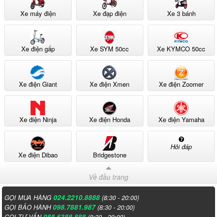
Xe máy điện
Xe đạp điện
Xe 3 bánh
Xe điện gấp
Xe SYM 50cc
Xe KYMCO 50cc
Xe điện Giant
Xe điện Xmen
Xe điện Zoomer
Xe điện Ninja
Xe điện Honda
Xe điện Yamaha
Hỏi đáp
Xe điện Dibao
Bridgestone
Về đầu trang
024.2210.8888
GỌI MUA HÀNG
(8:30 - 20:00)
098.7881.987
GỌI BẢO HÀNH
(8:30 - 20:00)
088.6388.888
GỌI TƯ VẤN
(8:30 - 20:00)