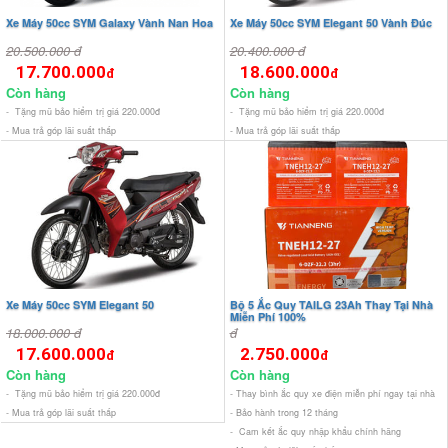
Xe Máy 50cc SYM Galaxy Vành Nan Hoa
Xe Máy 50cc SYM Elegant 50 Vành Đúc
20.500.000 đ
20.400.000 đ
17.700.000
18.600.000
đ
đ
Còn hàng
Còn hàng
- Tặng mũ bảo hiểm trị giá 220.000đ
- Tặng mũ bảo hiểm trị giá 220.000đ
- Mua trả góp lãi suất thấp
- Mua trả góp lãi suất thấp
Xe Máy 50cc SYM Elegant 50
Bộ 5 Ắc Quy TAILG 23Ah Thay Tại Nhà
Miễn Phí 100%
18.000.000 đ
đ
17.600.000
2.750.000
đ
đ
Còn hàng
Còn hàng
- Tặng mũ bảo hiểm trị giá 220.000đ
- Thay bình ắc quy xe điện miễn phí ngay tại nhà
- Mua trả góp lãi suất thấp
- Bảo hành trong 12 tháng
- Cam kết ắc quy nhập khẩu chính hãng