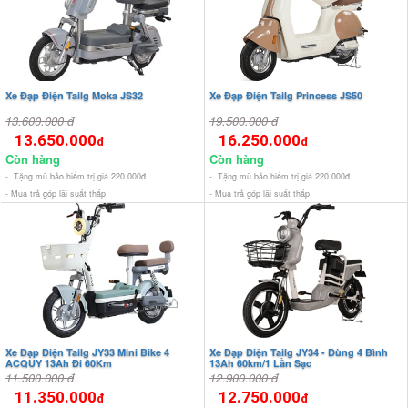
Xe Đạp Điện Tailg Moka JS32
Xe Đạp Điện Tailg Princess JS50
13.600.000 đ
19.500.000 đ
13.650.000
16.250.000
đ
đ
Còn hàng
Còn hàng
- Tặng mũ bảo hiểm trị giá 220.000đ
- Tặng mũ bảo hiểm trị giá 220.000đ
- Mua trả góp lãi suất thấp
- Mua trả góp lãi suất thấp
Xe Đạp Điện Tailg JY33 Mini Bike 4
Xe Đạp Điện Tailg JY34 - Dùng 4 Bình
ACQUY 13Ah Đi 60Km
13Ah 60km/1 Lần Sạc
11.500.000 đ
12.900.000 đ
11.350.000
12.750.000
đ
đ