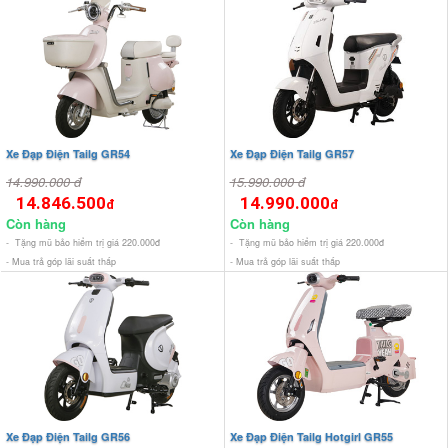
Xe Đạp Điện Tailg GR54
Xe Đạp Điện Tailg GR57
14.990.000 đ
15.990.000 đ
14.846.500
14.990.000
đ
đ
Còn hàng
Còn hàng
- Tặng mũ bảo hiểm trị giá 220.000đ
- Tặng mũ bảo hiểm trị giá 220.000đ
- Mua trả góp lãi suất thấp
- Mua trả góp lãi suất thấp
Xe Đạp Điện Tailg GR56
Xe Đạp Điện Tailg Hotgirl GR55