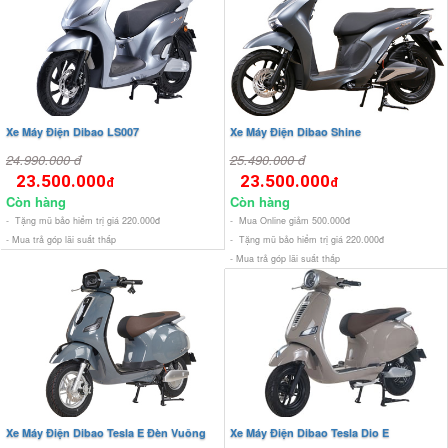
Xe Máy Điện Dibao LS007
Xe Máy Điện Dibao Shine
24.990.000 đ
25.490.000 đ
23.500.000
23.500.000
đ
đ
Còn hàng
Còn hàng
- Tặng mũ bảo hiểm trị giá 220.000đ
- Mua Online giảm 500.000đ
- Mua trả góp lãi suất thấp
- Tặng mũ bảo hiểm trị giá 220.000đ
- Mua trả góp lãi suất thấp
Xe Máy Điện Dibao Tesla E Đèn Vuông
Xe Máy Điện Dibao Tesla Dio E