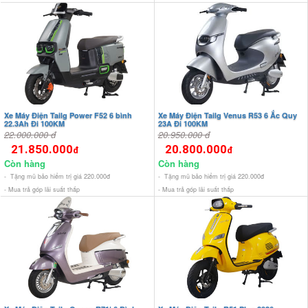
Xe Máy Điện Tailg Power F52 6 bình
Xe Máy Điện Tailg Venus R53 6 Ắc Quy
22.3Ah Đi 100KM
23A Đi 100KM
22.000.000 đ
20.950.000 đ
21.850.000
20.800.000
đ
đ
Còn hàng
Còn hàng
- Tặng mũ bảo hiểm trị giá 220.000đ
- Tặng mũ bảo hiểm trị giá 220.000đ
- Mua trả góp lãi suất thấp
- Mua trả góp lãi suất thấp