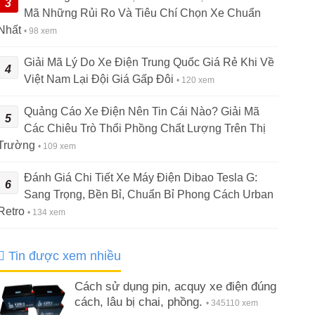
3
Mã Những Rủi Ro Và Tiêu Chí Chọn Xe Chuẩn
Nhất
• 98 xem
Giải Mã Lý Do Xe Điện Trung Quốc Giá Rẻ Khi Về
4
Việt Nam Lại Đội Giá Gấp Đôi
• 120 xem
Quảng Cáo Xe Điện Nên Tin Cái Nào? Giải Mã
5
Các Chiêu Trò Thổi Phồng Chất Lượng Trên Thị
Trường
• 109 xem
Đánh Giá Chi Tiết Xe Máy Điện Dibao Tesla G:
6
Sang Trọng, Bền Bỉ, Chuẩn Bỉ Phong Cách Urban
Retro
• 134 xem
Tin được xem nhiều
Cách sử dụng pin, acquy xe điện đúng
cách, lâu bị chai, phồng.
• 345110 xem