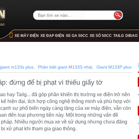
XE MÁY ĐIỆN
XE ĐẠP ĐIỆN
XE GA 50CC
XE SỐ 50CC
TAILG
DIBAO
giant m133s plus,
Phân biệt giant M133S nhái,
Giant M133P plus
 đừng để bị phạt vì thiếu giấy tờ
bao
hay
Tailg...
đã góp phần khiến thị trường xe điện trở nên
 kế hiện đại, tích hợp công nghệ thông minh và phù hợp với
 cạnh sự phổ biến ngày càng tăng của xe máy điện, vẫn còn
quan đến loại phương tiện này. Một trong những vấn đề
ợp pháp. Nhiều người mua xe về sử dụng nhưng chưa đăng
 bị xử phạt khi tham gia giao thông.