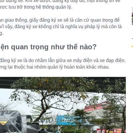
 dụng xe. Khi xe được đăng ký đầy đủ, mọi thông tin về
c lưu trữ trong hệ thống quản lý.
n giao thông, giấy đăng ký xe sẽ là căn cứ quan trọng để
Vì vậy, đăng ký xe không chỉ là nghĩa vụ pháp lý mà còn là
g.
điện quan trọng như thế nào?
ăng ký xe là do nhầm lẫn giữa xe máy điện và xe đạp điện.
ưng lại thuộc hai nhóm quản lý hoàn toàn khác nhau.