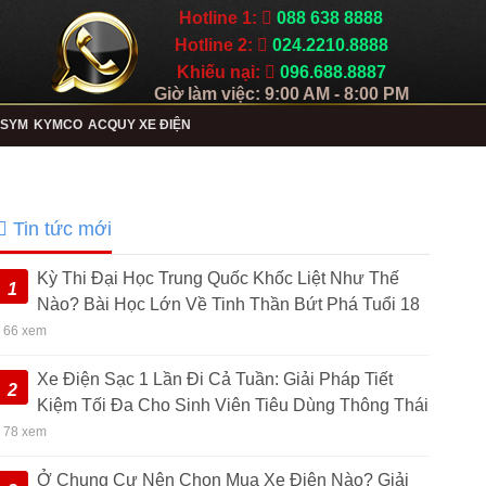
Hotline 1:
088 638 8888
Hotline 2:
024.2210.8888
Khiếu nại:
096.688.8887
Giờ làm việc: 9:00 AM - 8:00 PM
SYM
KYMCO
ACQUY XE ĐIỆN
Tin tức mới
Kỳ Thi Đại Học Trung Quốc Khốc Liệt Như Thế
1
Nào? Bài Học Lớn Về Tinh Thần Bứt Phá Tuổi 18
• 66 xem
Xe Điện Sạc 1 Lần Đi Cả Tuần: Giải Pháp Tiết
2
Kiệm Tối Đa Cho Sinh Viên Tiêu Dùng Thông Thái
• 78 xem
Ở Chung Cư Nên Chọn Mua Xe Điện Nào? Giải