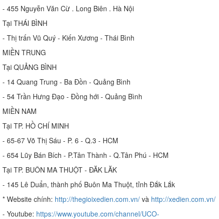
- 455 Nguyễn Văn Cừ . Long Biên . Hà Nội
Tại THÁI BÌNH
- Thị trấn Vũ Quý - Kiến Xương - Thái Bình
MIỀN TRUNG
Tại QUẢNG BÌNH
- 14 Quang Trung - Ba Đồn - Quảng Bình
- 54 Trần Hưng Đạo - Đồng hới - Quảng Bình
MIỀN NAM
Tại TP. HỒ CHÍ MINH
- 65-67 Võ Thị Sáu - P. 6 - Q.3 - HCM
- 654 Lũy Bán Bích - P.Tân Thành - Q.Tân Phú - HCM
Tại TP. BUÔN MA THUỘT - ĐĂK LĂK
- 145 Lê Duẩn, thành phố Buôn Ma Thuột, tỉnh Đắk Lắk
* Website chính:
http://thegioixedien.com.vn/
và
http://xedien.com.vn/
- Youtube:
https://www.youtube.com/channel/UCO-