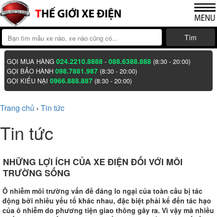
Tìm
024.2210.8888
088.6388.888
GỌI MUA HÀNG
-
(8:30 - 20:00)
098.7881.987
GỌI BẢO HÀNH
(8:30 - 20:00)
0966.888.887
GỌI KIẾU NẠI
(8:30 - 20:00)
Trang chủ
Tin tức
›
Tin tức
NHỮNG LỢI ÍCH CỦA XE ĐIỆN ĐỐI VỚI MÔI
TRƯỜNG SỐNG
Ô nhiễm môi trường vấn đề đáng lo ngại của toàn cầu bị tác
động bởi nhiều yếu tố khác nhau, đặc biệt phải kể đến tác hạo
của ô nhiễm do phương tiện giao thông gây ra. Vì vậy mà nhiều