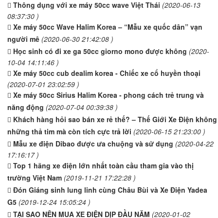
Thông dụng với xe máy 50cc wave Việt Thái
(2020-06-13
08:37:30 )
Xe máy 50cc Wave Halim Korea – “Mẫu xe quốc dân” vạn
người mê
(2020-06-30 21:42:08 )
Học sinh có đi xe ga 50cc giorno mono được không
(2020-
10-04 14:11:46 )
Xe máy 50cc cub dealim korea - Chiếc xe cổ huyền thoại
(2020-07-01 23:02:59 )
Xe máy 50cc Sirius Halim Korea - phong cách trẻ trung và
năng động
(2020-07-04 00:39:38 )
Khách hàng hỏi sao bán xe rẻ thế? – Thế Giới Xe Điện không
những thả tim mà còn tích cực trả lời
(2020-06-15 21:23:00 )
Mẫu xe điện Dibao được ưa chuộng và sử dụng
(2020-04-22
17:16:17 )
Top 1 hãng xe điện lớn nhất toàn cầu tham gia vào thị
trường Việt Nam
(2019-11-21 17:22:28 )
Đón Giáng sinh lung linh cùng Châu Bùi và Xe Điện Yadea
G5
(2019-12-24 15:05:24 )
TẠI SAO NÊN MUA XE ĐIỆN DỊP ĐẦU NĂM
(2020-01-02