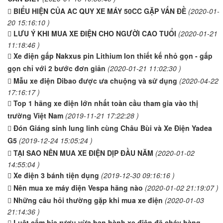
BIỂU HIỆN CỦA AC QUY XE MÁY 50CC GẶP VẤN ĐỀ
(2020-01-
20 15:16:10 )
LƯU Ý KHI MUA XE ĐIỆN CHO NGƯỜI CAO TUỔI
(2020-01-21
11:18:46 )
Xe điện gấp Nakxus pin Lithium Ion thiết kế nhỏ gọn - gấp
gọn chỉ với 2 bước đơn giản
(2020-01-21 11:02:30 )
Mẫu xe điện Dibao được ưa chuộng và sử dụng
(2020-04-22
17:16:17 )
Top 1 hãng xe điện lớn nhất toàn cầu tham gia vào thị
trường Việt Nam
(2019-11-21 17:22:28 )
Đón Giáng sinh lung linh cùng Châu Bùi và Xe Điện Yadea
G5
(2019-12-24 15:05:24 )
TẠI SAO NÊN MUA XE ĐIỆN DỊP ĐẦU NĂM
(2020-01-02
14:55:04 )
Xe điện 3 bánh tiện dụng
(2019-12-30 09:16:16 )
Nên mua xe máy điện Vespa hãng nào
(2020-01-02 21:19:07 )
Những câu hỏi thường gặp khi mua xe điện
(2020-01-03
21:14:36 )
Luật cấm bia rượu vừa ban hành xe điện đã cháy hàng