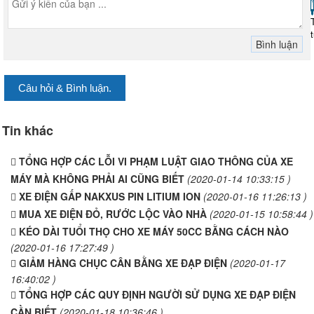
Câu hỏi & Bình luận.
Tin khác
TỔNG HỢP CÁC LỖI VI PHẠM LUẬT GIAO THÔNG CỦA XE
MÁY MÀ KHÔNG PHẢI AI CŨNG BIẾT
(2020-01-14 10:33:15 )
XE ĐIỆN GẤP NAKXUS PIN LITIUM ION
(2020-01-16 11:26:13 )
MUA XE ĐIỆN ĐỎ, RƯỚC LỘC VÀO NHÀ
(2020-01-15 10:58:44 )
KÉO DÀI TUỔI THỌ CHO XE MÁY 50CC BẰNG CÁCH NÀO
(2020-01-16 17:27:49 )
GIẢM HÀNG CHỤC CÂN BẰNG XE ĐẠP ĐIỆN
(2020-01-17
16:40:02 )
TỔNG HỢP CÁC QUY ĐỊNH NGƯỜI SỬ DỤNG XE ĐẠP ĐIỆN
CẦN BIẾT
(2020-01-18 10:36:46 )