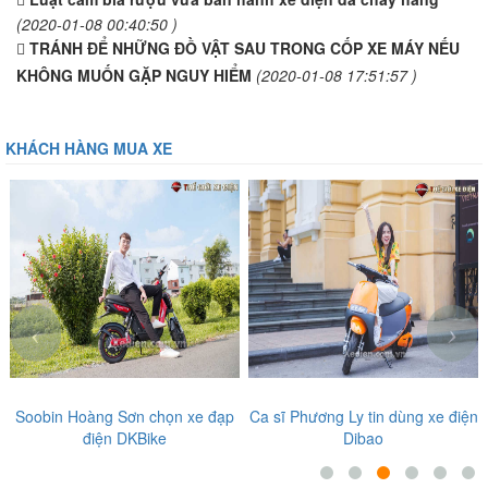
(2020-01-08 00:40:50 )
TRÁNH ĐỂ NHỮNG ĐỒ VẬT SAU TRONG CỐP XE MÁY NẾU
KHÔNG MUỐN GẶP NGUY HIỂM
(2020-01-08 17:51:57 )
KHÁCH HÀNG MUA XE
‹
›
Soobin Hoàng Sơn chọn xe đạp
Ca sĩ Phương Ly tin dùng xe điện
điện DKBike
Dibao