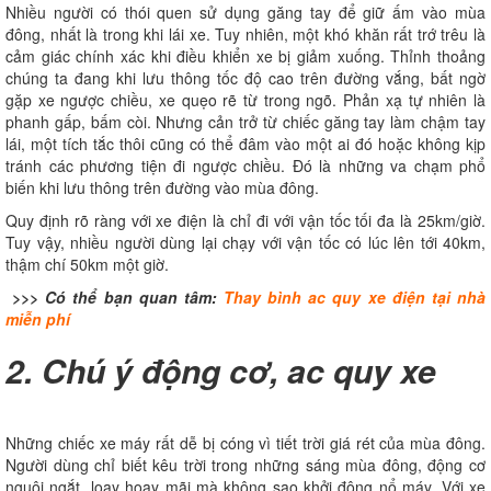
Nhiều người có thói quen sử dụng găng tay để giữ ấm vào mùa
đông, nhất là trong khi lái xe. Tuy nhiên, một khó khăn rất trớ trêu là
cảm giác chính xác khi điều khiển xe bị giảm xuống. Thỉnh thoảng
chúng ta đang khi lưu thông tốc độ cao trên đường vắng, bất ngờ
gặp xe ngược chiều, xe quẹo rẽ từ trong ngõ. Phản xạ tự nhiên là
phanh gấp, bấm còi. Nhưng cản trở từ chiếc găng tay làm chậm tay
lái, một tích tắc thôi cũng có thể đâm vào một ai đó hoặc không kịp
tránh các phương tiện đi ngược chiều. Đó là những va chạm phổ
biến khi lưu thông trên đường vào mùa đông.
Quy định rõ ràng với xe điện là chỉ đi với vận tốc tối đa là 25km/giờ.
Tuy vậy, nhiều người dùng lại chạy với vận tốc có lúc lên tới 40km,
thậm chí 50km một giờ.
>>> Có thể bạn quan tâm:
Thay bình ac quy xe điện tại nhà
miễn phí
2. Chú ý động cơ, ac quy xe
Những chiếc xe máy rất dễ bị cóng vì tiết trời giá rét của mùa đông.
Người dùng chỉ biết kêu trời trong những sáng mùa đông, động cơ
nguội ngắt, loay hoay mãi mà không sao khởi động nổ máy. Với xe