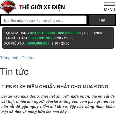
Tìm
024.2210.8888
088.6388.888
GỌI MUA HÀNG
-
(8:30 - 20:00)
098.7881.987
GỌI BẢO HÀNH
(8:30 - 20:00)
0966.888.887
GỌI KIẾU NẠI
(8:30 - 20:00)
Trang chủ
Tin tức
›
Tin tức
TIPS ĐI XE ĐIỆN CHUẨN NHẤT CHO MÙA ĐÔNG
Lái xe vào mùa đông, thời tiết ẩm ướt, mưa phùn, giá rét cắt da
cắt thịt, nhiều khi người cầm lái không còn cảm giác gì trên tay
nên rất dễ gặp nguy hiểm khi lái xe. Vậy hãy cùng tham khảo
một số tips vô cùng hữu ích sau đây.