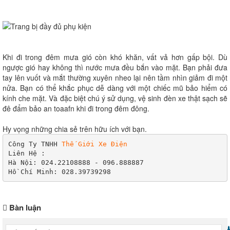
Khi đi trong đêm mưa gió còn khó khăn, vất vả hơn gấp bội. Dù
ngược gió hay không thì nước mưa đều bắn vào mặt. Bạn phải đưa
tay lên vuốt và mắt thường xuyên nheo lại nên tầm nhìn giảm đi một
nửa. Bạn có thể khắc phục dễ dàng với một chiếc mũ bảo hiểm có
kính che mặt. Và đặc biệt chú ý sử dụng, vệ sinh đèn xe thật sạch sẽ
đê đẩm bảo an toaafn khi đi trong đêm đông.
Hy vọng những chia sẻ trên hữu ích với bạn.
Công Ty TNHH 
Thế Giới Xe Điện
Liên Hệ :

Hà Nội: 024.22108888 - 096.888887

Hồ Chí Minh: 028.39739298
Bàn luận