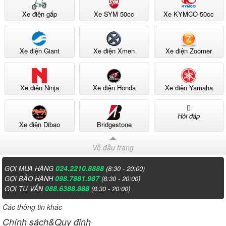
Xe điện gấp
Xe SYM 50cc
Xe KYMCO 50cc
Xe điện Giant
Xe điện Xmen
Xe điện Zoomer
Xe điện Ninja
Xe điện Honda
Xe điện Yamaha
Hỏi đáp
Xe điện Dibao
Bridgestone
Về đầu trang
024.2210.8888
GỌI MUA HÀNG
(8:30 - 20:00)
098.7881.987
GỌI BẢO HÀNH
(8:30 - 20:00)
088.6388.888
GỌI TƯ VẤN
(8:30 - 20:00)
Các thông tin khác
Chính sách&Quy định