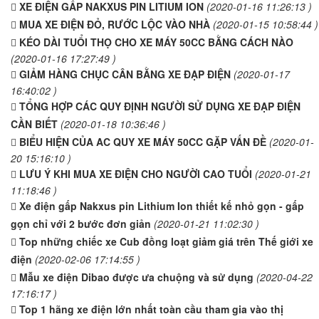
XE ĐIỆN GẤP NAKXUS PIN LITIUM ION
(2020-01-16 11:26:13 )
MUA XE ĐIỆN ĐỎ, RƯỚC LỘC VÀO NHÀ
(2020-01-15 10:58:44 )
KÉO DÀI TUỔI THỌ CHO XE MÁY 50CC BẰNG CÁCH NÀO
(2020-01-16 17:27:49 )
GIẢM HÀNG CHỤC CÂN BẰNG XE ĐẠP ĐIỆN
(2020-01-17
16:40:02 )
TỔNG HỢP CÁC QUY ĐỊNH NGƯỜI SỬ DỤNG XE ĐẠP ĐIỆN
CẦN BIẾT
(2020-01-18 10:36:46 )
BIỂU HIỆN CỦA AC QUY XE MÁY 50CC GẶP VẤN ĐỀ
(2020-01-
20 15:16:10 )
LƯU Ý KHI MUA XE ĐIỆN CHO NGƯỜI CAO TUỔI
(2020-01-21
11:18:46 )
Xe điện gấp Nakxus pin Lithium Ion thiết kế nhỏ gọn - gấp
gọn chỉ với 2 bước đơn giản
(2020-01-21 11:02:30 )
Top những chiếc xe Cub đồng loạt giảm giá trên Thế giới xe
điện
(2020-02-06 17:14:55 )
Mẫu xe điện Dibao được ưa chuộng và sử dụng
(2020-04-22
17:16:17 )
Top 1 hãng xe điện lớn nhất toàn cầu tham gia vào thị