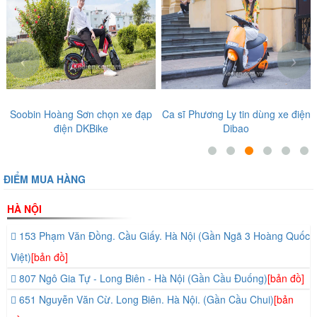
‹
›
Soobin Hoàng Sơn chọn xe đạp
Ca sĩ Phương Ly tin dùng xe điện
điện DKBike
Dibao
ĐIỂM MUA HÀNG
HÀ NỘI
153 Phạm Văn Đồng. Cầu Giấy. Hà Nội (Gần Ngã 3 Hoàng Quốc
Việt)
[bản đồ]
807 Ngô Gia Tự - Long Biên - Hà Nội (Gần Cầu Đuống)
[bản đồ]
651 Nguyễn Văn Cừ. Long Biên. Hà Nội. (Gần Cầu Chui)
[bản