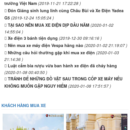
trường Việt Nam
(2019-11-21 17:22:28 )
Đón Giáng sinh lung linh cùng Châu Bùi và Xe Điện Yadea
G5
(2019-12-24 15:05:24 )
TẠI SAO NÊN MUA XE ĐIỆN DỊP ĐẦU NĂM
(2020-01-02
14:55:04 )
Xe điện 3 bánh tiện dụng
(2019-12-30 09:16:16 )
Nên mua xe máy điện Vespa hãng nào
(2020-01-02 21:19:07 )
Những câu hỏi thường gặp khi mua xe điện
(2020-01-03
21:14:36 )
Luật cấm bia rượu vừa ban hành xe điện đã cháy hàng
(2020-01-08 00:40:50 )
TRÁNH ĐỂ NHỮNG ĐỒ VẬT SAU TRONG CỐP XE MÁY NẾU
KHÔNG MUỐN GẶP NGUY HIỂM
(2020-01-08 17:51:57 )
KHÁCH HÀNG MUA XE