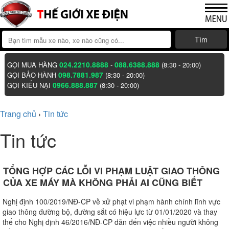
Tìm
024.2210.8888
088.6388.888
GỌI MUA HÀNG
-
(8:30 - 20:00)
098.7881.987
GỌI BẢO HÀNH
(8:30 - 20:00)
0966.888.887
GỌI KIẾU NẠI
(8:30 - 20:00)
Trang chủ
Tin tức
›
Tin tức
TỔNG HỢP CÁC LỖI VI PHẠM LUẬT GIAO THÔNG
CỦA XE MÁY MÀ KHÔNG PHẢI AI CŨNG BIẾT
Nghị định 100/2019/NĐ-CP về xử phạt vi phạm hành chính lĩnh vực
giao thông đường bộ, đường sắt có hiệu lực từ 01/01/2020 và thay
thế cho Nghị định 46/2016/NĐ-CP dẫn đến việc nhiều người không