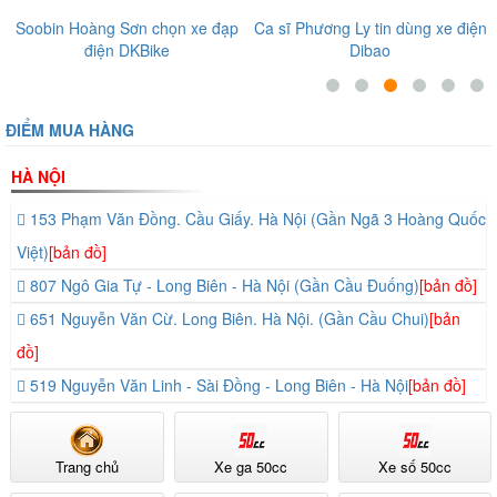
e đạp
Ca sĩ Phương Ly tin dùng xe điện
Diễn viên, ca sĩ nổi tiếng t
Dibao
tưởng những sản phẩm tại 
Giới Xe Điện
ĐIỂM MUA HÀNG
HÀ NỘI
153 Phạm Văn Đồng. Cầu Giấy. Hà Nội (Gần Ngã 3 Hoàng Quốc
Việt)
[bản đồ]
807 Ngô Gia Tự - Long Biên - Hà Nội (Gần Cầu Đuống)
[bản đồ]
651 Nguyễn Văn Cừ. Long Biên. Hà Nội. (Gần Cầu Chui)
[bản
đồ]
519 Nguyễn Văn Linh - Sài Đồng - Long Biên - Hà Nội
[bản đồ]
Trang chủ
Xe ga 50cc
Xe số 50cc