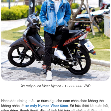
Xe máy 50cc Visar Kymco - 17.860.000 VNĐ
Nhắc đến những mẫu xe 50cc đẹp cho nam chắc chắn không thể
không nhắc tới
xe máy Kymco Visar 50cc
. Sở hữu thiết kế cuốn hút,
năng động, thanh thoát, đầy cá tính kết hợp với những đường nét