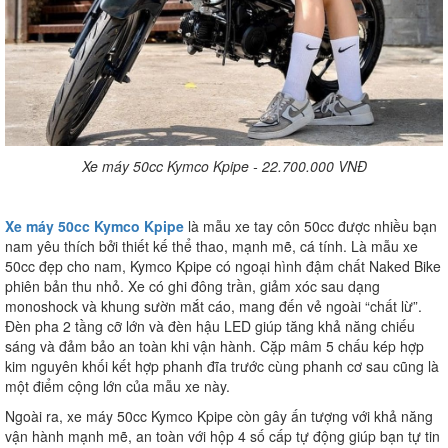
Xe máy 50cc Kymco Kpipe - 22.700.000 VNĐ
Xe máy 50cc Kymco Kpipe
là mẫu xe tay côn 50cc được nhiều bạn
nam yêu thích bởi thiết kế thể thao, mạnh mẽ, cá tính. Là mẫu xe
50cc đẹp cho nam, Kymco Kpipe có ngoại hình đậm chất Naked Bike
phiên bản thu nhỏ. Xe có ghi đông trần, giảm xóc sau dạng
monoshock và khung sườn mắt cáo, mang đến vẻ ngoài “chất lừ”.
Đèn pha 2 tầng cỡ lớn và đèn hậu LED giúp tăng khả năng chiếu
sáng và đảm bảo an toàn khi vận hành. Cặp mâm 5 chấu kép hợp
kim nguyên khối kết hợp phanh đĩa trước cùng phanh cơ sau cũng là
một điểm cộng lớn của mẫu xe này.
Ngoài ra, xe máy 50cc Kymco Kpipe còn gây ấn tượng với khả năng
vận hành mạnh mẽ, an toàn với hộp 4 số cấp tự động giúp bạn tự tin