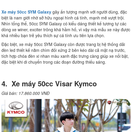
Xe máy 50cc SYM Galaxy
gây ấn tượng mạnh với người dùng, đặc
biệt là nam giới nhờ sở hữu ngoại hình cá tính, mạnh mẽ vượt trội.
Nhìn tổng thể, 50cc SYM Galaxy có kiểu dáng thiết kế tương tự các
dòng xe winer, exciter trông khá hầm hố, vì vậy mà mẫu xe này được
khá nhiều bạn trẻ yêu thích sự cá tính ưu tiên lựa chọn.
Đặc biệt, xe máy 50cc SYM Galaxy còn được trang bị hệ thống dải
đèn led thiết kế nằm chìm đối xứng 2 bên kéo dài cả mặt nạ trước,
tích hợp chóa đèn xi nhan màu xanh đặc trưng càng giúp xe nổi bật,
đặc biệt khi di chuyển trong các đoạn đường thiếu sáng.
4. Xe máy 50cc Visar Kymco
Giá bán: 17.860.000 VNĐ