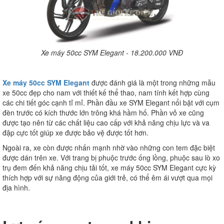
Xe máy 50cc SYM Elegant - 18.200.000 VNĐ
Xe máy 50cc SYM Elegant
được đánh giá là một trong những mẫu
xe 50cc đẹp cho nam với thiết kế thể thao, nam tính kết hợp cùng
các chi tiết góc cạnh tỉ mỉ. Phần đầu xe SYM Elegant nổi bật với cụm
đèn trước có kích thước lớn trông khá hầm hố. Phần vỏ xe cũng
được tạo nên từ các chất liệu cao cấp với khả năng chịu lực và va
đập cực tốt giúp xe được bảo vệ được tốt hơn.
Ngoài ra, xe còn được nhấn mạnh nhờ vào những con tem đặc biệt
được dán trên xe. Với trang bị phuộc trước ống lồng, phuộc sau lò xo
trụ đem đến khả năng chịu tải tốt, xe máy 50cc SYM Elegant cực kỳ
thích hợp với sự năng động của giới trẻ, có thể êm ái vượt qua mọi
địa hình.