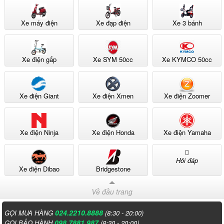
Xe máy điện
Xe đạp điện
Xe 3 bánh
Xe điện gấp
Xe SYM 50cc
Xe KYMCO 50cc
Xe điện Giant
Xe điện Xmen
Xe điện Zoomer
Xe điện Ninja
Xe điện Honda
Xe điện Yamaha
Hỏi đáp
Xe điện Dibao
Bridgestone
Về đầu trang
024.2210.8888
GỌI MUA HÀNG
(8:30 - 20:00)
098.7881.987
GỌI BẢO HÀNH
(8:30 - 20:00)