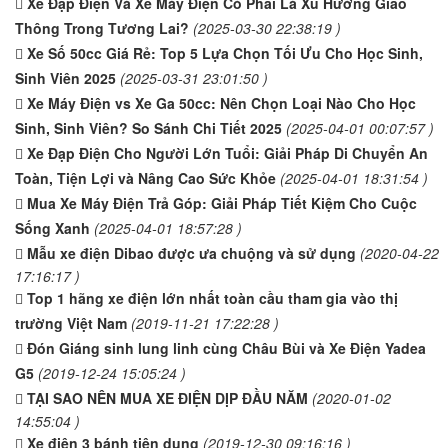
Xe Đạp Điện Và Xe Máy Điện Có Phải Là Xu Hướng Giao
Thông Trong Tương Lai?
(2025-03-30 22:38:19 )
Xe Số 50cc Giá Rẻ: Top 5 Lựa Chọn Tối Ưu Cho Học Sinh,
Sinh Viên 2025
(2025-03-31 23:01:50 )
Xe Máy Điện vs Xe Ga 50cc: Nên Chọn Loại Nào Cho Học
Sinh, Sinh Viên? So Sánh Chi Tiết 2025
(2025-04-01 00:07:57 )
Xe Đạp Điện Cho Người Lớn Tuổi: Giải Pháp Di Chuyển An
Toàn, Tiện Lợi và Nâng Cao Sức Khỏe
(2025-04-01 18:31:54 )
Mua Xe Máy Điện Trả Góp: Giải Pháp Tiết Kiệm Cho Cuộc
Sống Xanh
(2025-04-01 18:57:28 )
Mẫu xe điện Dibao được ưa chuộng và sử dụng
(2020-04-22
17:16:17 )
Top 1 hãng xe điện lớn nhất toàn cầu tham gia vào thị
trường Việt Nam
(2019-11-21 17:22:28 )
Đón Giáng sinh lung linh cùng Châu Bùi và Xe Điện Yadea
G5
(2019-12-24 15:05:24 )
TẠI SAO NÊN MUA XE ĐIỆN DỊP ĐẦU NĂM
(2020-01-02
14:55:04 )
Xe điện 3 bánh tiện dụng
(2019-12-30 09:16:16 )