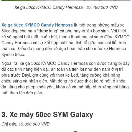
Xe ga 50cc KYMCO Candy Hermosa - 27.490.000 VNĐ
Xe ga 50cc KYMCO Candy Hermosa
là một trong những mẫu xe
50cc đẹp cho nam "được lòng" cả phụ huynh lẫn học sinh. Với thiết
kế vẻ ngoài bắt mắt, cuốn hút, thanh thoát mà lại sành điệu, KYMCO
Candy Hermosa có sự kết hợp hài hòa, tinh tế giữa các chi tiết trên
thân xe. Điều đó mang đến vẻ đẹp hoàn hảo cho mẫu xe Hermosa
Kymco 50cc.
Ngoài ra, xe ga 50cc KYMCO Candy Hermosa còn được trang bị đầy
đủ các tính năng hiện đại, an toàn và tiện lợi như đèn nằm ở vị trí
phía trước DayLight cùng với thiết kế Led, tăng cường khả năng
chiếu sáng và nhận diện. Mặt đồng hồ được thiết kế rõ nét, ổ khóa
đa năng cho phép khóa yên, khóa cổ và mở nắp bình xăng chỉ bằng
một thao tác đơn giản,...
3. Xe máy 50cc SYM Galaxy
Giá bán: 19.300.000 VNĐ