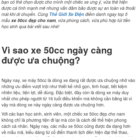
bạn có thể chọn được cho mình một chiếc xe ưng ý, vừa thể hiện
được cá tính mạnh mẽ nhưng vẫn đảm bảo được sự an toàn và thoải
mái khi di chuyển. Cùng
Thế Giới Xe Điện
điểm danh ngay top 5
mẫu
xe 50cc đẹp cho nam
, vừa phong cách, vừa phù hợp túi tiền
học sinh qua bài viết sau nhé!
Vì sao xe 50cc ngày càng
được ưa chuộng?
Ngày nay, xe máy 50cc là dòng xe đang rất được ưa chuộng nhờ vào
những ưu điểm vượt trội như thiết kế nhỏ gọn, linh hoạt, tiết kiệm
nhiên liệu, tiện lợi, dễ dùng. Đặc biệt, đây còn là dòng xe máy duy
nhất cho phép người từ 16 tuổi điều khiển mà không cần bằng lái vì
vậy mà dòng xe này ngày càng được ưa chuộng hơn.
Với các bạn học sinh, sinh viên, một chiếc xe 50cc đẹp cho nam
không chỉ là phương tiện đi lại mà còn là cách để thể hiện phong
cách cá nhân. Ngày nay, các mẫu xe 50cc cũng được đa dạng hơn
về mẫu mã, kiểu dáng từ cổ điển thanh lịch đến hiện đại thể thao,