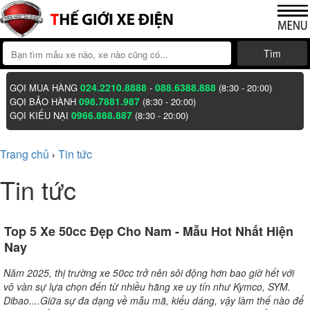
Tìm
024.2210.8888
088.6388.888
GỌI MUA HÀNG
-
(8:30 - 20:00)
098.7881.987
GỌI BẢO HÀNH
(8:30 - 20:00)
0966.888.887
GỌI KIẾU NẠI
(8:30 - 20:00)
Trang chủ
Tin tức
›
Tin tức
Top 5 Xe 50cc Đẹp Cho Nam - Mẫu Hot Nhất Hiện
Nay
Năm 2025, thị trường xe 50cc trở nên sôi động hơn bao giờ hết với
vô vàn sự lựa chọn đến từ nhiều hãng xe uy tín như Kymco, SYM.
Dibao....Giữa sự đa dạng về mẫu mã, kiểu dáng, vậy làm thế nào để