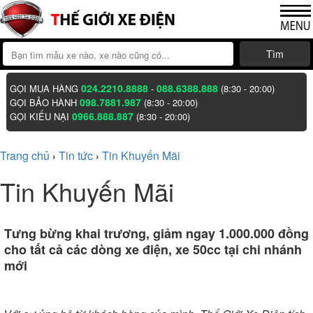
Tìm
024.2210.8888
088.6388.888
GỌI MUA HÀNG
-
(8:30 - 20:00)
098.7881.987
GỌI BẢO HÀNH
(8:30 - 20:00)
0966.888.887
GỌI KIẾU NẠI
(8:30 - 20:00)
Trang chủ
Tin tức
Tin Khuyến Mãi
›
›
Tin Khuyến Mãi
Tưng bừng khai trương, giảm ngay 1.000.000 đồng
cho tất cả các dòng xe điện, xe 50cc tại chi nhánh
mới