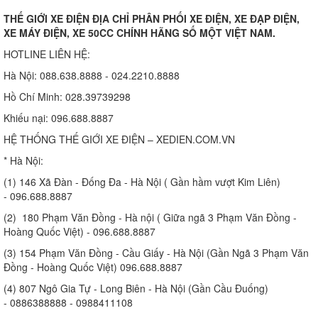
THẾ GIỚI XE ĐIỆN ĐỊA CHỈ PHÂN PHỐI XE ĐIỆN, XE ĐẠP ĐIỆN,
XE MÁY ĐIỆN, XE 50CC CHÍNH HÃNG SỐ MỘT VIỆT NAM.
HOTLINE LIÊN HỆ:
Hà Nội: 088.638.8888 - 024.2210.8888
Hồ Chí Minh: 028.39739298
Khiếu nại: 096.688.8887
HỆ THỐNG THẾ GIỚI XE ĐIỆN – XEDIEN.COM.VN
* Hà Nội:
(1) 146 Xã Đàn - Đống Đa - Hà Nội ( Gần hầm vượt Kim Liên)
- 096.688.8887
(2) 180 Phạm Văn Đồng - Hà nội ( Giữa ngã 3 Phạm Văn Đồng -
Hoàng Quốc Việt) - 096.688.8887
(3) 154 Phạm Văn Đồng - Cầu Giấy - Hà Nội (Gần Ngã 3 Phạm Văn
Đồng - Hoàng Quốc Việt) 096.688.8887
(4) 807 Ngô Gia Tự - Long Biên - Hà Nội (Gần Cầu Đuống)
- 0886388888 - 0988411108