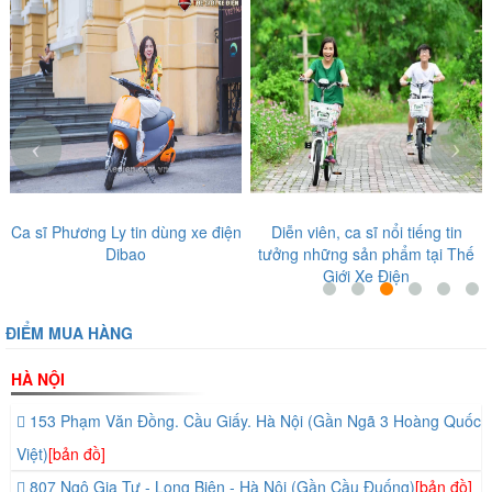
‹
›
Ca sĩ Phương Ly tin dùng xe điện
Diễn viên, ca sĩ nổi tiếng tin
Dibao
tưởng những sản phẩm tại Thế
Giới Xe Điện
ĐIỂM MUA HÀNG
HÀ NỘI
153 Phạm Văn Đồng. Cầu Giấy. Hà Nội (Gần Ngã 3 Hoàng Quốc
Việt)
[bản đồ]
807 Ngô Gia Tự - Long Biên - Hà Nội (Gần Cầu Đuống)
[bản đồ]