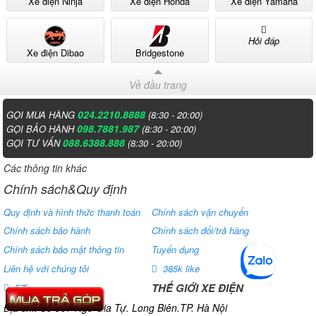
Xe điện Ninja
Xe điện Honda
Xe điện Yamaha
Hỏi đáp
Xe điện Dibao
Bridgestone
Về đầu trang
024.2210.8888
GỌI MUA HÀNG
(8:30 - 20:00)
098.7881.987
GỌI BẢO HÀNH
(8:30 - 20:00)
088.6388.888
GỌI TƯ VẤN
(8:30 - 20:00)
Các thông tin khác
Chính sách&Quy định
Quy định và hình thức thanh toán
Chính sách vận chuyển
Chính sách bảo hành
Chính sách đổi/trả hàng
Chính sách bảo mật thông tin
Tuyển dụng
Liên hệ với chúng tôi
385k like
THẾ GIỚI XE ĐIỆN
57k
Địa chỉ: Số 807 Ngô Gia Tự. Long Biên.TP. Hà Nội