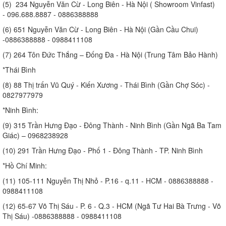
(5) 234 Nguyễn Văn Cừ - Long Biên - Hà Nội ( Showroom Vinfast)
- 096.688.8887 - 0886388888
(6) 651 Nguyễn Văn Cừ - Long Biên - Hà Nội (Gần Cầu Chui)
-0886388888 - 0988411108
(7) 264 Tôn Đức Thắng – Đống Đa - Hà Nội (Trung Tâm Bảo Hành)
*Thái Bình
(8) 88 Thị trấn Vũ Quý - Kiến Xương - Thái Bình (Gần Chợ Sóc) -
0827977979
*Ninh Bình:
(9) 315 Trần Hưng Đạo - Đông Thành - Ninh Bình (Gần Ngã Ba Tam
Giác) – 0968238928
(10) 291 Trần Hưng Đạo - Phố 1 - Đông Thành - TP. Ninh Bình
*Hồ Chí Minh:
(11) 105-111 Nguyễn Thị Nhỏ - P.16 - q.11 - HCM - 0886388888 -
0988411108
(12) 65-67 Võ Thị Sáu - P. 6 - Q.3 - HCM (Ngã Tư Hai Bà Trưng - Võ
Thị Sáu) -0886388888 - 0988411108