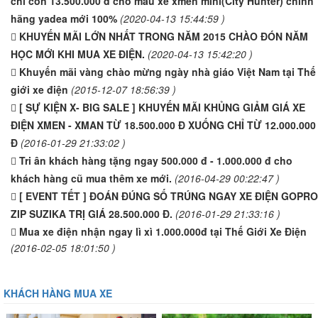
chỉ còn 13.500.000 đ cho mẫu xe xmen mini(City Hunter) chính
hãng yadea mới 100%
(2020-04-13 15:44:59 )
KHUYẾN MÃI LỚN NHẤT TRONG NĂM 2015 CHÀO ĐÓN NĂM
HỌC MỚI KHI MUA XE ĐIỆN.
(2020-04-13 15:42:20 )
Khuyến mãi vàng chào mừng ngày nhà giáo Việt Nam tại Thế
giới xe điện
(2015-12-07 18:56:39 )
[ SỰ KIỆN X- BIG SALE ] KHUYẾN MÃI KHỦNG GIẢM GIÁ XE
ĐIỆN XMEN - XMAN TỪ 18.500.000 Đ XUỐNG CHỈ TỪ 12.000.000
Đ
(2016-01-29 21:33:02 )
Tri ân khách hàng tặng ngay 500.000 đ - 1.000.000 đ cho
khách hàng cũ mua thêm xe mới.
(2016-04-29 00:22:47 )
[ EVENT TẾT ] ĐOÁN ĐÚNG SỐ TRÚNG NGAY XE ĐIỆN GOPRO
ZIP SUZIKA TRỊ GIÁ 28.500.000 Đ.
(2016-01-29 21:33:16 )
Mua xe điện nhận ngay lì xì 1.000.000đ tại Thế Giới Xe Điện
(2016-02-05 18:01:50 )
KHÁCH HÀNG MUA XE