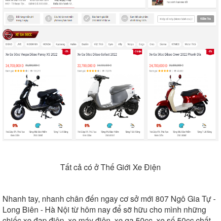
Tất cả có ở Thế Giới Xe Điện
Nhanh tay, nhanh chân đến ngay cơ sở mới 807 Ngô Gia Tự -
Long Biên - Hà Nội từ hôm nay để sỡ hữu cho mình những
chiếc xe đạp điện, xe máy điện, xe ga 50cc, xe số 50cc chất