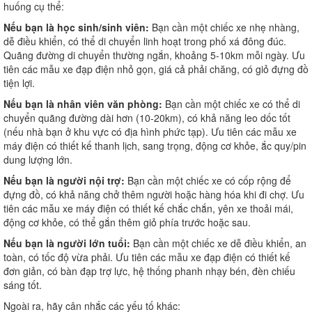
huống cụ thể:
Nếu bạn là học sinh/sinh viên:
Bạn cần một chiếc xe nhẹ nhàng,
dễ điều khiển, có thể di chuyển linh hoạt trong phố xá đông đúc.
Quãng đường di chuyển thường ngắn, khoảng 5-10km mỗi ngày. Ưu
tiên các mẫu xe đạp điện nhỏ gọn, giá cả phải chăng, có giỏ đựng đồ
tiện lợi.
Nếu bạn là nhân viên văn phòng:
Bạn cần một chiếc xe có thể di
chuyển quãng đường dài hơn (10-20km), có khả năng leo dốc tốt
(nếu nhà bạn ở khu vực có địa hình phức tạp). Ưu tiên các mẫu xe
máy điện có thiết kế thanh lịch, sang trọng, động cơ khỏe, ắc quy/pin
dung lượng lớn.
Nếu bạn là người nội trợ:
Bạn cần một chiếc xe có cốp rộng để
đựng đồ, có khả năng chở thêm người hoặc hàng hóa khi đi chợ. Ưu
tiên các mẫu xe máy điện có thiết kế chắc chắn, yên xe thoải mái,
động cơ khỏe, có thể gắn thêm giỏ phía trước hoặc sau.
Nếu bạn là người lớn tuổi:
Bạn cần một chiếc xe dễ điều khiển, an
toàn, có tốc độ vừa phải. Ưu tiên các mẫu xe đạp điện có thiết kế
đơn giản, có bàn đạp trợ lực, hệ thống phanh nhạy bén, đèn chiếu
sáng tốt.
Ngoài ra, hãy cân nhắc các yếu tố khác: