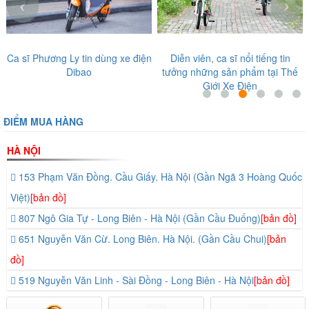
‹
›
Ca sĩ Phương Ly tin dùng xe điện
Diễn viên, ca sĩ nổi tiếng tin
Dibao
tưởng những sản phẩm tại Thế
Giới Xe Điện
ĐIỂM MUA HÀNG
HÀ NỘI
153 Phạm Văn Đồng. Cầu Giấy. Hà Nội (Gần Ngã 3 Hoàng Quốc
Việt)
[bản đồ]
807 Ngô Gia Tự - Long Biên - Hà Nội (Gần Cầu Đuống)
[bản đồ]
651 Nguyễn Văn Cừ. Long Biên. Hà Nội. (Gần Cầu Chui)
[bản
đồ]
519 Nguyễn Văn Linh - Sài Đồng - Long Biên - Hà Nội
[bản đồ]