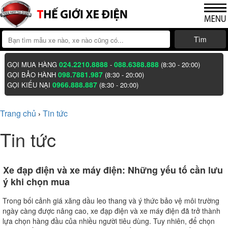
Tìm
024.2210.8888
088.6388.888
GỌI MUA HÀNG
-
(8:30 - 20:00)
098.7881.987
GỌI BẢO HÀNH
(8:30 - 20:00)
0966.888.887
GỌI KIẾU NẠI
(8:30 - 20:00)
Trang chủ
Tin tức
›
Tin tức
Xe đạp điện và xe máy điện: Những yếu tố cần lưu
ý khi chọn mua
Trong bối cảnh giá xăng dầu leo thang và ý thức bảo vệ môi trường
ngày càng được nâng cao, xe đạp điện và xe máy điện đã trở thành
lựa chọn hàng đầu của nhiều người tiêu dùng. Tuy nhiên, để chọn