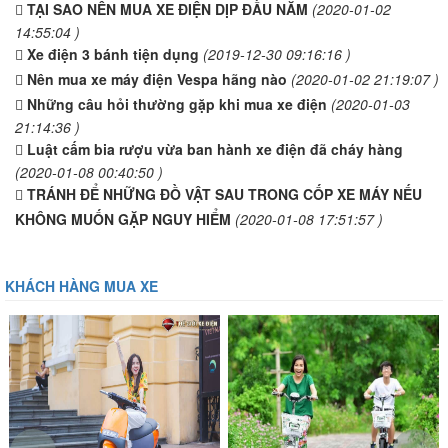
TẠI SAO NÊN MUA XE ĐIỆN DỊP ĐẦU NĂM
(2020-01-02
14:55:04 )
Xe điện 3 bánh tiện dụng
(2019-12-30 09:16:16 )
Nên mua xe máy điện Vespa hãng nào
(2020-01-02 21:19:07 )
Những câu hỏi thường gặp khi mua xe điện
(2020-01-03
21:14:36 )
Luật cấm bia rượu vừa ban hành xe điện đã cháy hàng
(2020-01-08 00:40:50 )
TRÁNH ĐỂ NHỮNG ĐỒ VẬT SAU TRONG CỐP XE MÁY NẾU
KHÔNG MUỐN GẶP NGUY HIỂM
(2020-01-08 17:51:57 )
KHÁCH HÀNG MUA XE