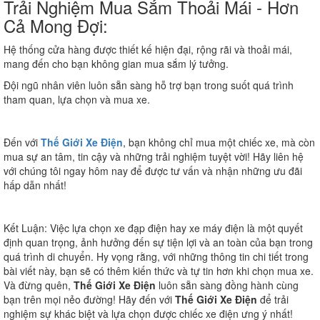
Trải Nghiệm Mua Sắm Thoải Mái - Hơn
Cả Mong Đợi:
Hệ thống cửa hàng được thiết kế hiện đại, rộng rãi và thoải mái,
mang đến cho bạn không gian mua sắm lý tưởng.
Đội ngũ nhân viên luôn sẵn sàng hỗ trợ bạn trong suốt quá trình
tham quan, lựa chọn và mua xe.
Đến với
Thế Giới Xe Điện
, bạn không chỉ mua một chiếc xe, mà còn
mua sự an tâm, tin cậy và những trải nghiệm tuyệt vời! Hãy liên hệ
với chúng tôi ngay hôm nay để được tư vấn và nhận những ưu đãi
hấp dẫn nhất!
Kết Luận:
Việc lựa chọn xe đạp điện hay xe máy điện là một quyết
định quan trọng, ảnh hưởng đến sự tiện lợi và an toàn của bạn trong
quá trình di chuyển. Hy vọng rằng, với những thông tin chi tiết trong
bài viết này, bạn sẽ có thêm kiến thức và tự tin hơn khi chọn mua xe.
Và đừng quên,
Thế Giới Xe Điện
luôn sẵn sàng đồng hành cùng
bạn trên mọi nẻo đường! Hãy đến với
Thế Giới Xe Điện
để trải
nghiệm sự khác biệt và lựa chọn được chiếc xe điện ưng ý nhất!