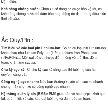
kiệm điện.
Khả năng chống nước:
Chọn xe có động cơ được bảo vệ tốt, có
khả năng chống nước để đảm bảo hoạt động ổn định trong điều kiện
thời tiết xấu.
Ắc Quy/Pin :
Tìm hiểu về các loại pin Lithium-ion:
Có nhiều loại pin Lithium-ion
khác nhau như Lithium Polymer (LiPo), Lithium Iron Phosphate
(LiFePO4),... Mỗi loại có ưu nhược điểm riêng về tuổi thọ, độ an
toàn, khả năng sạc xả.
Chu kỳ sạc xả:
Số chu kỳ sạc xả càng cao thì tuổi thọ của ắc
quy/pin càng dài.
Công nghệ sạc nhanh:
Nếu bạn thường xuyên cần sạc xe nhanh
chóng, hãy chọn xe có công nghệ sạc nhanh.
Hệ thống quản lý pin (BMS):
BMS giúp bảo vệ ắc quy/pin khỏi quá
tải, quá nhiệt, xả sâu, kéo dài tuổi thọ và đảm bảo an toàn.