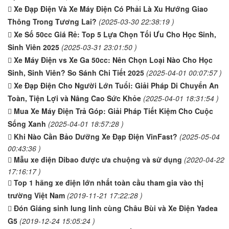
Xe Đạp Điện Và Xe Máy Điện Có Phải Là Xu Hướng Giao
Thông Trong Tương Lai?
(2025-03-30 22:38:19 )
Xe Số 50cc Giá Rẻ: Top 5 Lựa Chọn Tối Ưu Cho Học Sinh,
Sinh Viên 2025
(2025-03-31 23:01:50 )
Xe Máy Điện vs Xe Ga 50cc: Nên Chọn Loại Nào Cho Học
Sinh, Sinh Viên? So Sánh Chi Tiết 2025
(2025-04-01 00:07:57 )
Xe Đạp Điện Cho Người Lớn Tuổi: Giải Pháp Di Chuyển An
Toàn, Tiện Lợi và Nâng Cao Sức Khỏe
(2025-04-01 18:31:54 )
Mua Xe Máy Điện Trả Góp: Giải Pháp Tiết Kiệm Cho Cuộc
Sống Xanh
(2025-04-01 18:57:28 )
Khi Nào Cần Bảo Dưỡng Xe Đạp Điện VinFast?
(2025-05-04
00:43:36 )
Mẫu xe điện Dibao được ưa chuộng và sử dụng
(2020-04-22
17:16:17 )
Top 1 hãng xe điện lớn nhất toàn cầu tham gia vào thị
trường Việt Nam
(2019-11-21 17:22:28 )
Đón Giáng sinh lung linh cùng Châu Bùi và Xe Điện Yadea
G5
(2019-12-24 15:05:24 )