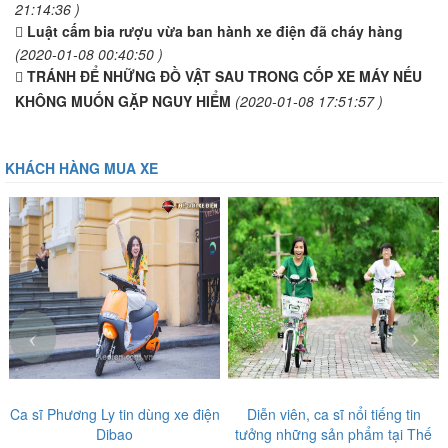
21:14:36 )
Luật cấm bia rượu vừa ban hành xe điện đã cháy hàng
(2020-01-08 00:40:50 )
TRÁNH ĐỂ NHỮNG ĐỒ VẬT SAU TRONG CỐP XE MÁY NẾU
KHÔNG MUỐN GẶP NGUY HIỂM
(2020-01-08 17:51:57 )
KHÁCH HÀNG MUA XE
‹
›
Ca sĩ Phương Ly tin dùng xe điện
Diễn viên, ca sĩ nổi tiếng tin
Dibao
tưởng những sản phẩm tại Thế