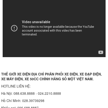
THẾ GIỚI XE ĐIỆN ĐỊA CHỈ PHÂN PHỐI XE ĐIỆN, XE ĐẠP ĐIỆN,
XE MÁY ĐIỆN, XE 50CC CHÍNH HÃNG SỐ MỘT VIỆT NAM.
HOTLINE LIÊN HỆ:
Hà Nội: 088.638.8888 - 024.2210.8888
Hồ Chí Minh: 028.39739298
Khiếu nại: 096.688.8887