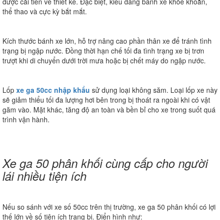
được cải tiến về thiết kế. Đặc biệt, kiểu dáng bánh xe khỏe khoắn,
thể thao và cực kỳ bắt mắt.
Kích thước bánh xe lớn, hỗ trợ nâng cao phần thân xe để tránh tình
trạng bị ngập nước. Đồng thời hạn chế tối đa tình trạng xe bị trơn
trượt khi di chuyển dưới trời mưa hoặc bị chết máy do ngập nước.
Lốp
xe ga 50cc nhập khẩu
sử dụng loại không săm. Loại lốp xe này
sẽ giảm thiểu tối đa lượng hơi bên trong bị thoát ra ngoài khi có vật
găm vào. Mặt khác, tăng độ an toàn và bền bỉ cho xe trong suốt quá
trình vận hành.
Xe ga 50 phân khối cùng cấp cho người
lái nhiều tiện ích
Nếu so sánh với xe số 50cc trên thị trường, xe ga 50 phân khối có lợi
thế lớn về số tiện ích trang bị. Điển hình như: