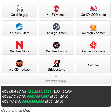
Xe điện gấp
Xe SYM 50cc
Xe KYMCO 50cc
Xe điện Giant
Xe điện Xmen
Xe điện Zoomer
Xe điện Ninja
Xe điện Honda
Xe điện Yamaha
Hỏi đáp
Xe điện Dibao
Bridgestone
Về đầu trang
024.2210.8888
GỌI MUA HÀNG
(8:30 - 20:00)
098.7881.987
GỌI BẢO HÀNH
(8:30 - 20:00)
088.6388.888
GỌI TƯ VẤN
(8:30 - 20:00)
Các thông tin khác