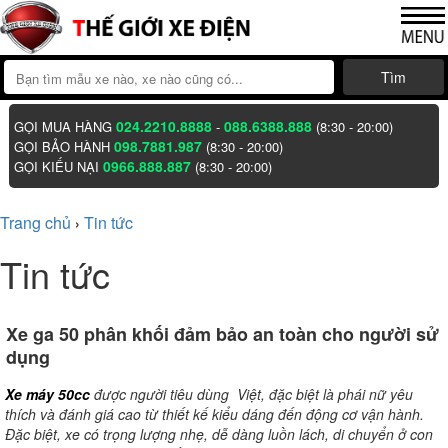
Tìm
024.2210.8888
088.6388.888
GỌI MUA HÀNG
-
(8:30 - 20:00)
098.7881.987
GỌI BẢO HÀNH
(8:30 - 20:00)
0966.888.887
GỌI KIẾU NẠI
(8:30 - 20:00)
Trang chủ
Tin tức
›
Tin tức
Xe ga 50 phân khối đảm bảo an toàn cho người sử
dụng
Xe máy 50cc
được người tiêu dùng Việt, đặc biệt là phái nữ yêu
thích và đánh giá cao từ thiết kế kiểu dáng đến động cơ vận hành.
Đặc biệt, xe có trọng lượng nhẹ, dễ dàng luồn lách, di chuyển ở con