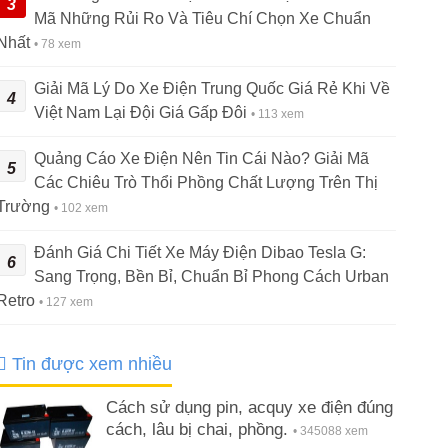
3
Mã Những Rủi Ro Và Tiêu Chí Chọn Xe Chuẩn
Nhất
• 78 xem
Giải Mã Lý Do Xe Điện Trung Quốc Giá Rẻ Khi Về
4
Việt Nam Lại Đội Giá Gấp Đôi
• 113 xem
Quảng Cáo Xe Điện Nên Tin Cái Nào? Giải Mã
5
Các Chiêu Trò Thổi Phồng Chất Lượng Trên Thị
Trường
• 102 xem
Đánh Giá Chi Tiết Xe Máy Điện Dibao Tesla G:
6
Sang Trọng, Bền Bỉ, Chuẩn Bỉ Phong Cách Urban
Retro
• 127 xem
Tin được xem nhiều
Cách sử dụng pin, acquy xe điện đúng
cách, lâu bị chai, phồng.
• 345088 xem