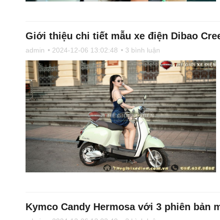
Giới thiệu chi tiết mẫu xe điện Dibao Cree
admin
• 2024-12-06 13:02:48
• 3 bình luận
Kymco Candy Hermosa với 3 phiên bản m