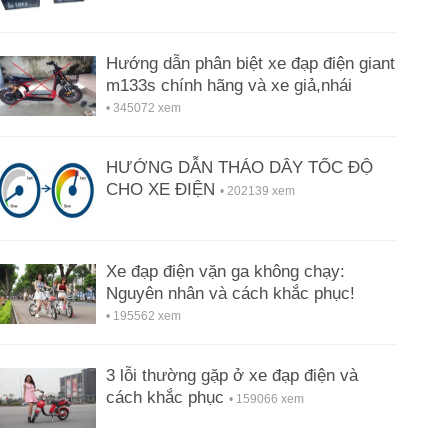
Hướng dẫn phân biệt xe đạp điện giant
m133s chính hãng và xe giả,nhái
• 345072 xem
HƯỚNG DẪN THÁO DÂY TỐC ĐỘ
CHO XE ĐIỆN
• 202139 xem
Xe đạp điện vặn ga không chạy:
Nguyên nhân và cách khắc phục!
• 195562 xem
3 lỗi thường gặp ở xe đạp điện và
cách khắc phục
• 159066 xem