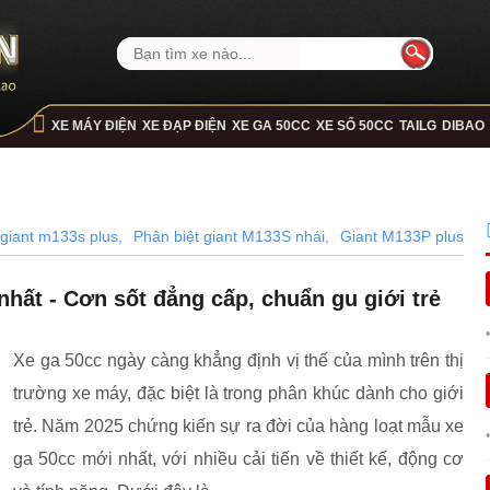
XE MÁY ĐIỆN
XE ĐẠP ĐIỆN
XE GA 50CC
XE SỐ 50CC
TAILG
DIBAO
giant m133s plus,
Phân biệt giant M133S nhái,
Giant M133P plus
ất - Cơn sốt đẳng cấp, chuẩn gu giới trẻ
Xe ga 50cc ngày càng khẳng định vị thế của mình trên thị
trường xe máy, đặc biệt là trong phân khúc dành cho giới
trẻ. Năm 2025 chứng kiến sự ra đời của hàng loạt mẫu xe
ga 50cc mới nhất, với nhiều cải tiến về thiết kế, động cơ