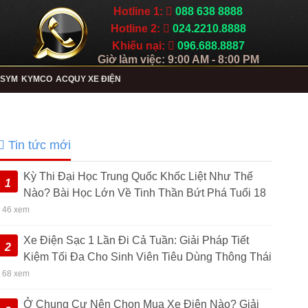
Hotline 1:
088 638 8888
Hotline 2:
024.2210.8888
Khiếu nại:
096.688.8887
Giờ làm việc: 9:00 AM - 8:00 PM
SYM
KYMCO
ACQUY XE ĐIỆN
Tin tức mới
Kỳ Thi Đại Học Trung Quốc Khốc Liệt Như Thế
1
Nào? Bài Học Lớn Về Tinh Thần Bứt Phá Tuổi 18
• 46 xem
Xe Điện Sạc 1 Lần Đi Cả Tuần: Giải Pháp Tiết
2
Kiệm Tối Đa Cho Sinh Viên Tiêu Dùng Thông Thái
• 68 xem
Ở Chung Cư Nên Chọn Mua Xe Điện Nào? Giải