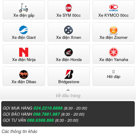
Xe điện gấp
Xe SYM 50cc
Xe KYMCO 50cc
Xe điện Giant
Xe điện Xmen
Xe điện Zoomer
Xe điện Ninja
Xe điện Honda
Xe điện Yamaha
Hỏi đáp
Xe điện Dibao
Bridgestone
Về đầu trang
024.2210.8888
GỌI MUA HÀNG
(8:30 - 20:00)
098.7881.987
GỌI BẢO HÀNH
(8:30 - 20:00)
088.6388.888
GỌI TƯ VẤN
(8:30 - 20:00)
Các thông tin khác