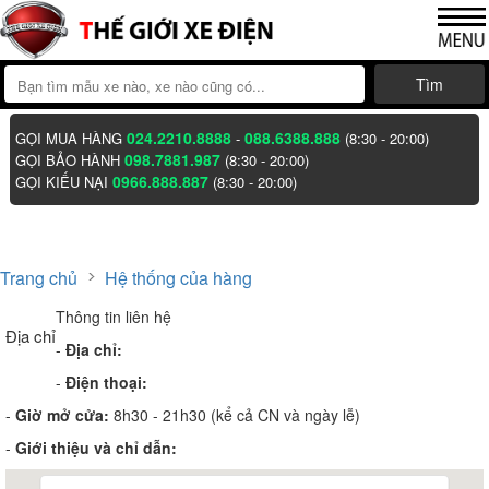
Tìm
024.2210.8888
088.6388.888
GỌI MUA HÀNG
-
(8:30 - 20:00)
098.7881.987
GỌI BẢO HÀNH
(8:30 - 20:00)
0966.888.887
GỌI KIẾU NẠI
(8:30 - 20:00)
Trang chủ
Hệ thống của hàng
Thông tin liên hệ
Địa chỉ
-
Địa chỉ:
-
Điện thoại:
-
Giờ mở cửa:
8h30 - 21h30 (kể cả CN và ngày lễ)
-
Giới thiệu và chỉ dẫn: