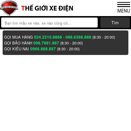
Tìm
024.2210.8888
088.6388.888
GỌI MUA HÀNG
-
(8:30 - 20:00)
098.7881.987
GỌI BẢO HÀNH
(8:30 - 20:00)
0966.888.887
GỌI KIẾU NẠI
(8:30 - 20:00)