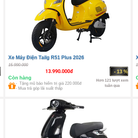
Xe Máy Điện Tailg R51 Plus 2026
15.990.000
1
13.990.000
đ
- 13 %
Còn hàng
Hơn 121 lượt xem
- Tặng mũ bảo hiểm trị giá 220.000đ
tuần qua
- Mua trả góp lãi suất thấp
Trung Quốc
BLDC 800W
M