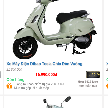
Xe Máy Điện Dibao Tesla Chic Đèn Vuông
21.690.000
2
16.990.000
đ
%
- 22 %
Còn hàng
Hơn 5416 lượt
- Tặng mũ bảo hiểm trị giá 220.000đ
xem tuần qua
- Mua trả góp lãi suất thấp
Trung Quốc
1000W(max
1500W)
1