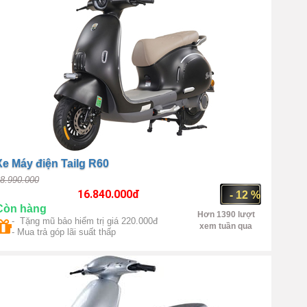
Xe Máy điện Tailg R60
8.990.000
16.840.000
đ
- 12 %
Còn hàng
Hơn 1390 lượt
- Tặng mũ bảo hiểm trị giá 220.000đ
xem tuần qua
- Mua trả góp lãi suất thấp
Số 1 Trung Quốc
1500W