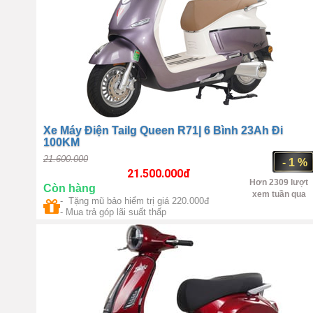
Xe Máy Điện Tailg Queen R71| 6 Bình 23Ah Đi
100KM
21.600.000
- 1 %
21.500.000
đ
Hơn 2309 lượt
Còn hàng
xem tuần qua
- Tặng mũ bảo hiểm trị giá 220.000đ
Số 1 China
1000W(max
- Mua trả góp lãi suất thấp
1500W)