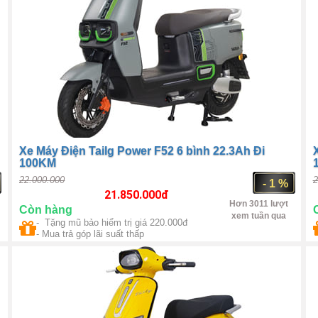
Xe Máy Điện Tailg Power F52 6 bình 22.3Ah Đi
100KM
22.000.000
2
- 1 %
21.850.000
đ
Hơn 3011 lượt
Còn hàng
xem tuần qua
- Tặng mũ bảo hiểm trị giá 220.000đ
Trung Quốc
1500W
- Mua trả góp lãi suất thấp
k