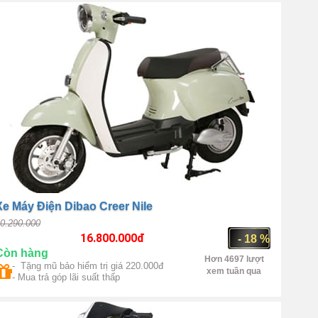
450W)
Xe Máy Điện Dibao Creer Nile
0.290.000
16.800.000
đ
- 18 %
Còn hàng
Hơn 4697 lượt
- Tặng mũ bảo hiểm trị giá 220.000đ
xem tuần qua
- Mua trả góp lãi suất thấp
Trung Quốc
1000W