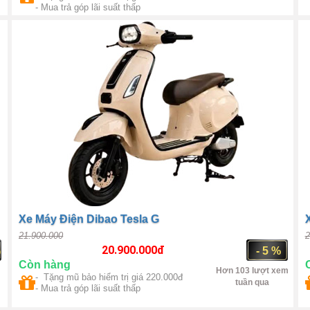
Trung Quốc
2800W
- Mua trả góp lãi suất thấp
Xe Máy Điện Dibao Tesla G
21.900.000
2
20.900.000
đ
%
- 5 %
Còn hàng
Hơn 103 lượt xem
- Tặng mũ bảo hiểm trị giá 220.000đ
tuần qua
- Mua trả góp lãi suất thấp
Trung Quốc
BLDC 1600W