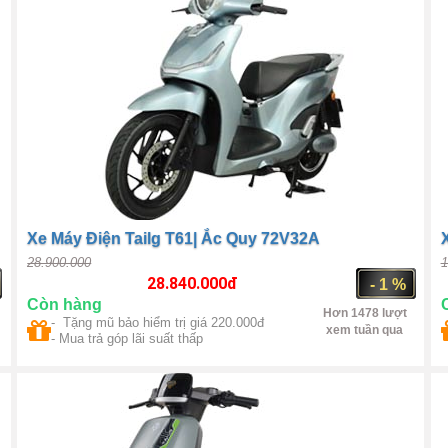
Xe Máy Điện Tailg T61| Ắc Quy 72V32A
28.900.000
1
28.840.000
đ
- 1 %
Còn hàng
Hơn 1478 lượt
- Tặng mũ bảo hiểm trị giá 220.000đ
xem tuần qua
- Mua trả góp lãi suất thấp
Số 1 Trung Quốc
QS Motor 2000W