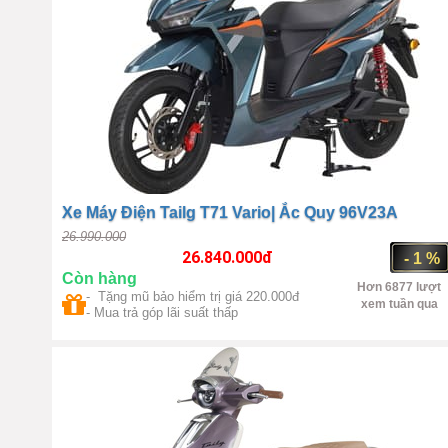
Xe Máy Điện Tailg T71 Vario| Ắc Quy 96V23A
26.990.000
26.840.000
đ
- 1 %
Còn hàng
Hơn 6877 lượt
- Tặng mũ bảo hiểm trị giá 220.000đ
xem tuần qua
- Mua trả góp lãi suất thấp
14 inch
Điện 1 chiều không
chổi than Công suất 2000W