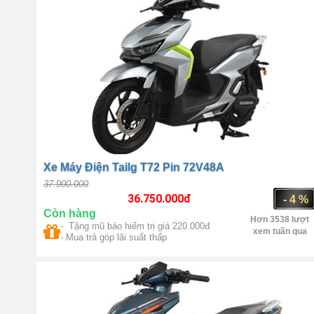
Xe Máy Điện Tailg T72 Pin 72V48A
37.900.000
36.750.000
đ
- 4 %
Còn hàng
Hơn 3538 lượt
- Tặng mũ bảo hiểm trị giá 220.000đ
xem tuần qua
- Mua trả góp lãi suất thấp
Số 1 Trung Quốc
QS
Motor 4000W