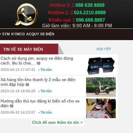
Hotline 1:
088 638 8888
Hotline 2:
024.2210.8888
Khiếu nại:
096.688.8887
Giờ làm việc: 9:00 AM - 8:00 PM
O
SYM
KYMCO
ACQUY XE ĐIỆN
TIN VỀ XE MÁY ĐIỆN
XEM TIẾP
Cách sử dụng pin, acquy xe điện đúng
cách, lâu bị chai,...
2020-04-13 17:47:41
• Tin tức
Xả hàng tồn kho thanh lý 2 mẫu xe điện
mới đập hộp
2023-12-19 19:56:28
• Tin tức
Hướng dẫn thủ tục đăng kí biển số cho xe
điện
2020-06-20 14:23:07
• Tin tức
Click để xem thêm tin tức