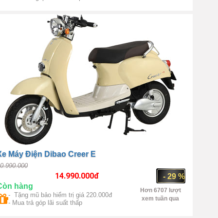
Trung Quốc
1500W
Xe Máy Điện Dibao Creer E
0.990.000
14.990.000
đ
- 29 %
Còn hàng
Hơn 6707 lượt
- Tặng mũ bảo hiểm trị giá 220.000đ
xem tuần qua
- Mua trả góp lãi suất thấp
Trung Quốc
1000W(max