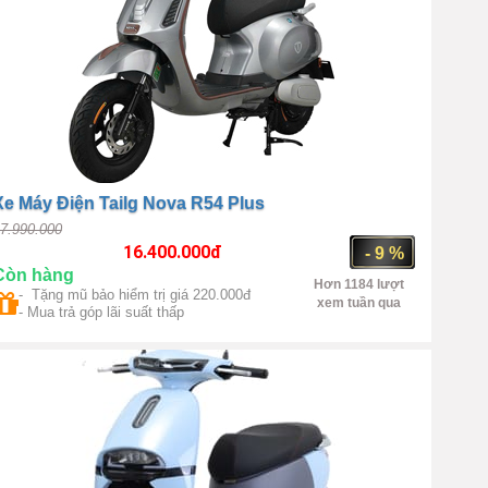
Xe Máy Điện Tailg Nova R54 Plus
7.990.000
16.400.000
đ
- 9 %
Còn hàng
Hơn 1184 lượt
- Tặng mũ bảo hiểm trị giá 220.000đ
xem tuần qua
- Mua trả góp lãi suất thấp
Nhập Khẩu
QS
otor 1000W