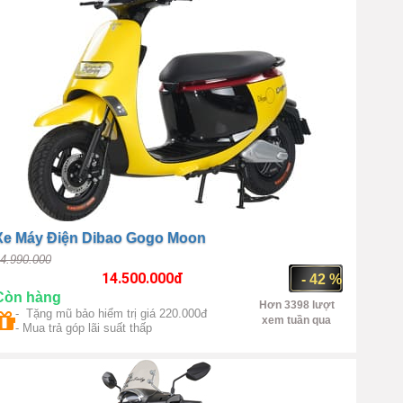
Xe Máy Điện Dibao Gogo Moon
4.990.000
14.500.000
đ
- 42 %
Còn hàng
Hơn 3398 lượt
- Tặng mũ bảo hiểm trị giá 220.000đ
xem tuần qua
- Mua trả góp lãi suất thấp
Trung Quốc
1000W(max
500W)