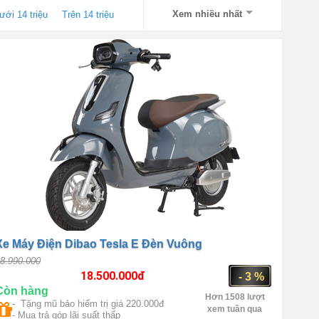
Xem nhiều nhất
ưới 14 triệu
Trên 14 triệu
Xe Máy Điện Dibao Tesla E Đèn Vuông
8.990.000
18.500.000
đ
- 3 %
Còn hàng
Hơn 1508 lượt
- Tặng mũ bảo hiểm trị giá 220.000đ
xem tuần qua
- Mua trả góp lãi suất thấp