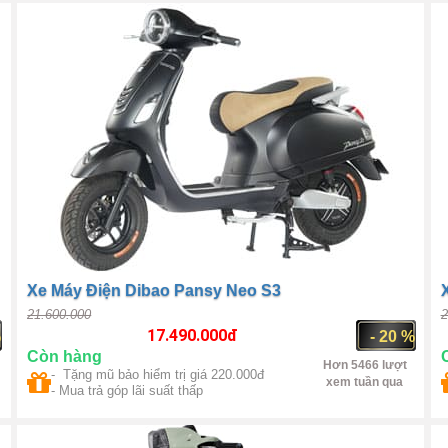
1
Xe Máy Điện Dibao Pansy Neo S3
21.600.000
2
17.490.000
đ
%
- 20 %
Còn hàng
Hơn 5466 lượt
- Tặng mũ bảo hiểm trị giá 220.000đ
xem tuần qua
- Mua trả góp lãi suất thấp
Trung Quốc
1000W(max
1500W)