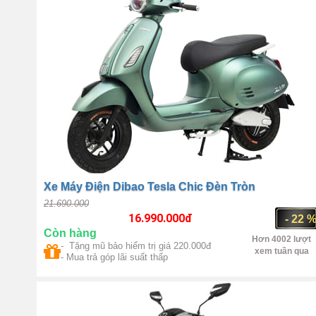
Xe Máy Điện Dibao Tesla Chic Đèn Tròn
21.690.000
16.990.000
đ
- 22 
Còn hàng
Hơn 4002 lượt
- Tặng mũ bảo hiểm trị giá 220.000đ
xem tuần qua
- Mua trả góp lãi suất thấp
Trung Quốc
1000W(max
1500W)