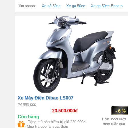
Xe số 50cc
Xe ga 50cc
Xe ga 50cc Espero
Tìm nhanh:
Xe Máy Điện Dibao LS007
24.990.000
23.500.000
đ
- 6 %
Còn hàng
Hơn 3559 lượt
- Tặng mũ bảo hiểm trị giá 220.000đ
xem tuần qua
- Mua trả góp lãi suất thấp