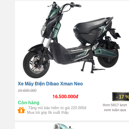
Xe Máy Điện Dibao Xman Neo
19.690.000
16.500.000
đ
- 17 
Còn hàng
Hơn 5817 lượt
- Tặng mũ bảo hiểm trị giá 220.000đ
xem tuần qua
- Mua trả góp lãi suất thấp
Trung Quốc
1450W