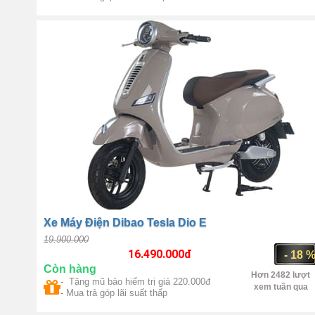
Trung Quốc
2800W
Xe Máy Điện Dibao Tesla Dio E
19.900.000
16.490.000
đ
- 18 
Còn hàng
Hơn 2482 lượt
- Tặng mũ bảo hiểm trị giá 220.000đ
xem tuần qua
- Mua trả góp lãi suất thấp
Trung Quốc
1350W