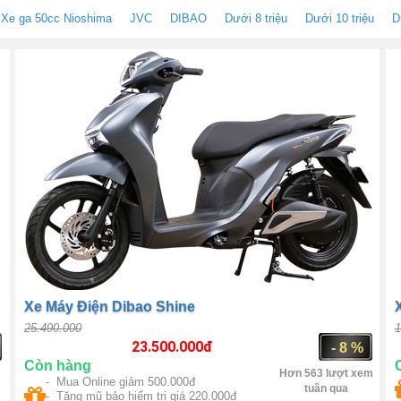
Xe ga 50cc Nioshima
JVC
DIBAO
Dưới 8 triệu
Dưới 10 triệu
D
Xe Máy Điện Dibao Shine
25.490.000
1
23.500.000
đ
- 8 %
Còn hàng
Hơn 563 lượt xem
- Mua Online giảm 500.000đ
tuần qua
- Tặng mũ bảo hiểm trị giá 220.000đ