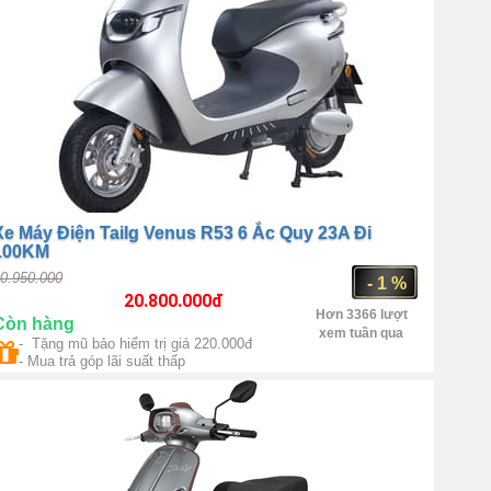
Xe Máy Điện Tailg Venus R53 6 Ắc Quy 23A Đi
100KM
0.950.000
- 1 %
20.800.000
đ
Hơn 3366 lượt
Còn hàng
xem tuần qua
- Tặng mũ bảo hiểm trị giá 220.000đ
Trung Quốc
Điện 1 chiều
- Mua trả góp lãi suất thấp
hông chổi than | Công suất 1500W