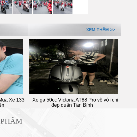
XEM THÊM >>
 Xe 133
Xe ga 50cc Victoria AT88 Pro về với chị
Em trai l
đẹp quận Tân Bình
72 N
 PHẨM