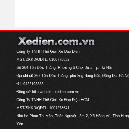
Công Ty TNHH Thế Giới Xe Đạp Điện
MST/ĐKKD/QĐTL: 0106775832
Số 264 Tôn Đức Thắng. Phường ô Chợ Dừa. Tp. Hà Nội
Địa chỉ cũ 267 Tôn Đức Thắng, phường Hàng Bột, Đống Đa, Hà Nộ
ĐT:
0422108888
Đồng sở hữu website: xedien.com.vn
Công Ty TNHH Thế Giới Xe Đạp Điện HCM
MST/ĐKKD/QĐTL: 1001278641
Nhà bà Phan Thị Mận, Thôn Nguyệt Lâm 2, Xã Hồng Vũ, Tỉnh Hưn
Yên