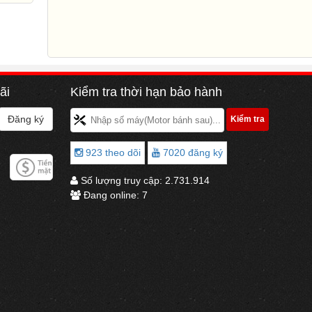
ãi
Kiểm tra thời hạn bảo hành
923 theo dõi
7020 đăng ký
Số lượng truy cập:
2.731.914
Đang online:
7