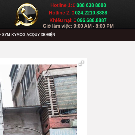
Hotline 1:
088 638 8888
Hotline 2:
024.2210.8888
Khiếu nại:
096.688.8887
Giờ làm việc: 9:00 AM - 8:00 PM
O
SYM
KYMCO
ACQUY XE ĐIỆN