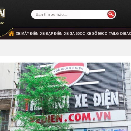
XE MÁY ĐIỆN
XE ĐẠP ĐIỆN
XE GA 50CC
XE SỐ 50CC
TAILG
DIBA