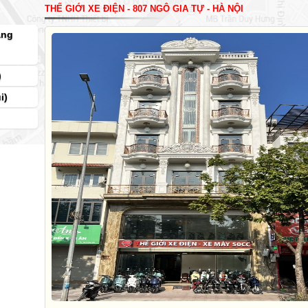
THẾ GIỚI XE ĐIỆN - 807 NGÔ GIA TỰ - HÀ NỘI
àng
)
i)