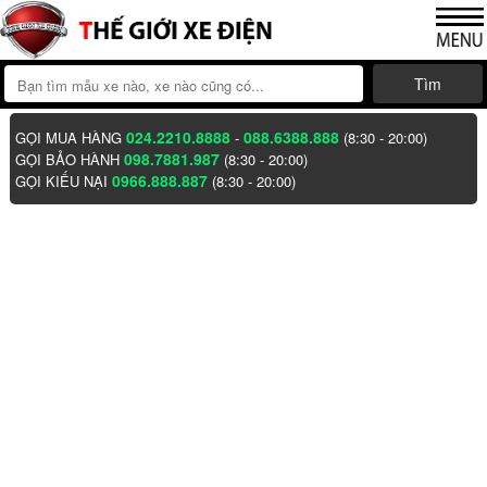
Tìm
024.2210.8888
088.6388.888
GỌI MUA HÀNG
-
(8:30 - 20:00)
098.7881.987
GỌI BẢO HÀNH
(8:30 - 20:00)
0966.888.887
GỌI KIẾU NẠI
(8:30 - 20:00)