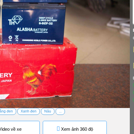
ắng đen
Xanh đen
Nâu
...
ideo về xe
Xem ảnh 360 độ