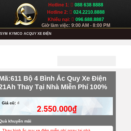
Hotline 1:
088 638 8888
Hotline 2:
024.2210.8888
Khiếu nại:
096.688.8887
Giờ làm việc: 9:00 AM - 8:00 PM
SYM
KYMCO
ACQUY XE ĐIỆN
Mã:611 Bộ 4 Bình Ắc Quy Xe Điện
21Ah Thay Tại Nhà Miễn Phí 100%
Giá cũ:
₫
2.550.000
₫
Quà khuyến mãi
Thay bình ắc quy xe điện miễn phí ngay tại nhà