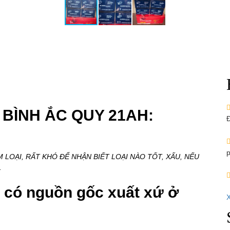
4 BÌNH ẮC QUY 21AH:
Đ
p
LOẠI, RẤT KHÓ ĐỂ NHẬN BIẾT LOẠI NÀO TỐT, XẤU, NẾU
.
 có nguồn gốc xuất xứ ở
X