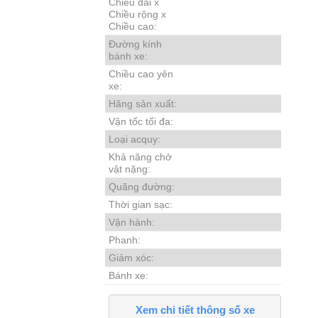
Chiều dài x
Chiều rộng x
Chiều cao:
Đường kính
bánh xe:
Chiều cao yên
xe:
Hãng sản xuất:
Vận tốc tối đa:
Loại acquy:
Khả năng chở
vật nặng:
Quãng đường:
Thời gian sạc:
Vận hành:
Phanh:
Giảm xóc:
Bánh xe:
Xem chi tiết thông số xe