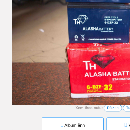
Xem theo màu:
Đỏ đen
Tr
Album ảnh
V