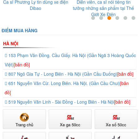
n
Diễn viên, ca sĩ nổi tiếng tin
Nghệ sĩ Giang Còi tin tưởng sản
tưởng những sản phẩm tại Thế
phẩm tại Thế Giới Xe Điện
Giới Xe Điện
ĐIỂM MUA HÀNG
HÀ NỘI
153 Phạm Văn Đồng. Cầu Giấy. Hà Nội (Gần Ngã 3 Hoàng Quốc
Việt)
[bản đồ]
807 Ngô Gia Tự - Long Biên - Hà Nội (Gần Cầu Đuống)
[bản đồ]
651 Nguyễn Văn Cừ. Long Biên. Hà Nội. (Gần Cầu Chui)
[bản
đồ]
519 Nguyễn Văn Linh - Sài Đồng - Long Biên - Hà Nội
[bản đồ]
Trang chủ
Xe ga 50cc
Xe số 50cc