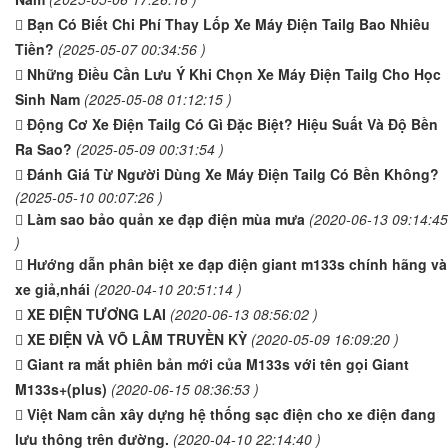
Bạn Có Biết Chi Phí Thay Lốp Xe Máy Điện Tailg Bao Nhiêu
Tiền?
(2025-05-07 00:34:56 )
Những Điều Cần Lưu Ý Khi Chọn Xe Máy Điện Tailg Cho Học
Sinh Nam
(2025-05-08 01:12:15 )
Động Cơ Xe Điện Tailg Có Gì Đặc Biệt? Hiệu Suất Và Độ Bền
Ra Sao?
(2025-05-09 00:31:54 )
Đánh Giá Từ Người Dùng Xe Máy Điện Tailg Có Bền Không?
(2025-05-10 00:07:26 )
Làm sao bảo quản xe đạp điện mùa mưa
(2020-06-13 09:14:45
)
Hướng dẫn phân biệt xe đạp điện giant m133s chính hãng và
xe giả,nhái
(2020-04-10 20:51:14 )
XE ĐIỆN TƯƠNG LAI
(2020-06-13 08:56:02 )
XE ĐIỆN VÀ VÕ LÂM TRUYỀN KỲ
(2020-05-09 16:09:20 )
Giant ra mắt phiên bản mới của M133s với tên gọi Giant
M133s+(plus)
(2020-06-15 08:36:53 )
Việt Nam cần xây dựng hệ thống sạc điện cho xe điện đang
lưu thông trên đường.
(2020-04-10 22:14:40 )