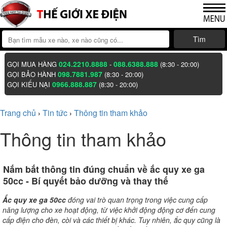
Tìm
024.2210.8888
088.6388.888
GỌI MUA HÀNG
-
(8:30 - 20:00)
098.7881.987
GỌI BẢO HÀNH
(8:30 - 20:00)
0966.888.887
GỌI KIẾU NẠI
(8:30 - 20:00)
Trang chủ
Tin tức
Thông tin tham khảo
›
›
Thông tin tham khảo
Nắm bắt thông tin đúng chuẩn về ắc quy xe ga
50cc - Bí quyết bảo dưỡng và thay thế
Ắc quy xe ga 50cc
đóng vai trò quan trọng trong việc cung cấp
năng lượng cho xe hoạt động, từ việc khởi động động cơ đến cung
cấp điện cho đèn, còi và các thiết bị khác. Tuy nhiên, ắc quy cũng là