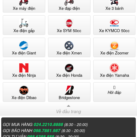
Xe máy điện
Xe đạp điện
Xe 3 bánh
Xe điện gấp
Xe SYM 50cc
Xe KYMCO 50cc
Xe điện Giant
Xe điện Xmen
Xe điện Zoomer
Xe điện Ninja
Xe điện Honda
Xe điện Yamaha
Hỏi đáp
Xe điện Dibao
Bridgestone
Về đầu trang
024.2210.8888
GỌI MUA HÀNG
(8:30 - 20:00)
098.7881.987
GỌI BẢO HÀNH
(8:30 - 20:00)
088.6388.888
GỌI TƯ VẤN
(8:30 - 20:00)