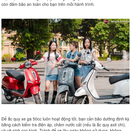
còn đảm bảo an toàn cho bạn trên mỗi hành trình.
Để ắc quy xe ga 50cc luôn hoạt động tốt, bạn cần bảo dưỡng định kỳ
bằng cách kiểm tra điện áp, châm nước cất (nếu là ắc quy axit chì),
và vệ sinh cọc bình. Tránh để xe lâu ngày không sử dụng, không