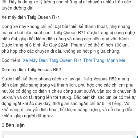
tốt. Đây là dòng xe lý tưởng cho những ai di chuyển nhiều trên các
tuyến đường dài.
Xe máy điện Tailg Queen R71
Dòng xe này không chỉ nổi bật bởi thiết kế thanh thoát, nhẹ nhàng
mà còn bởi hiệu suất cao. Tailg Queen R71 được trang bị công nghệ
hiện đại, giúp tiết kiệm điện năng và nâng cao hiệu quả vận hành.
Được trang bị 6 bình Ắc Quy 22Ah. Phạm vi có thể đi hơn 100km,
phù hợp cho các chuyến đi dài, không sợ hết pin giữa chừng.
Đọc thêm:
Xe Máy Điện Tailg Queen R71 Thời Trang, Mạnh Mẽ
Xe máy điện Tailg Vespas R52
Được thiết kế theo phong cách xe tay ga, Tailg Vespas R52 mang
đến cảm giác sang trọng và thanh lịch, phù hợp cho các chị em phụ
nữ. Xe có động cơ điện 1 chiều công suất 800W, vận tốc di chuyển là
50km/h và có tải trọng lên tới 180kg. Đặc biệt khi sạc pin xe có thể tự
động ngắt khi ắc quy đầy, thời gian sạc ngắn chỉ từ 5 - 6 tiếng. Với
khả năng di chuyển linh hoạt, tiết kiệm năng lượng, và dễ dàng điều
khiển, giúp người d&ugrav
Bàn luận