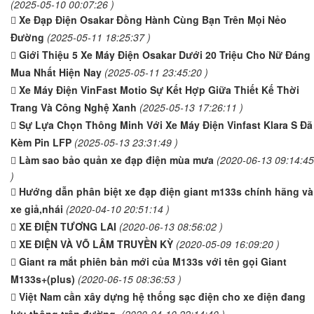
(2025-05-10 00:07:26 )
Xe Đạp Điện Osakar Đồng Hành Cùng Bạn Trên Mọi Nẻo
Đường
(2025-05-11 18:25:37 )
Giới Thiệu 5 Xe Máy Điện Osakar Dưới 20 Triệu Cho Nữ Đáng
Mua Nhất Hiện Nay
(2025-05-11 23:45:20 )
Xe Máy Điện VinFast Motio Sự Kết Hợp Giữa Thiết Kế Thời
Trang Và Công Nghệ Xanh
(2025-05-13 17:26:11 )
Sự Lựa Chọn Thông Minh Với Xe Máy Điện Vinfast Klara S Đã
Kèm Pin LFP
(2025-05-13 23:31:49 )
Làm sao bảo quản xe đạp điện mùa mưa
(2020-06-13 09:14:45
)
Hướng dẫn phân biệt xe đạp điện giant m133s chính hãng và
xe giả,nhái
(2020-04-10 20:51:14 )
XE ĐIỆN TƯƠNG LAI
(2020-06-13 08:56:02 )
XE ĐIỆN VÀ VÕ LÂM TRUYỀN KỲ
(2020-05-09 16:09:20 )
Giant ra mắt phiên bản mới của M133s với tên gọi Giant
M133s+(plus)
(2020-06-15 08:36:53 )
Việt Nam cần xây dựng hệ thống sạc điện cho xe điện đang