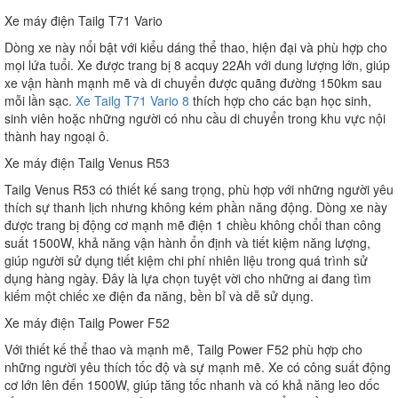
Xe máy điện Tailg T71 Vario
Dòng xe này nổi bật với kiểu dáng thể thao, hiện đại và phù hợp cho
mọi lứa tuổi. Xe được trang bị 8 acquy 22Ah với dung lượng lớn, giúp
xe vận hành mạnh mẽ và di chuyển được quãng đường 150km sau
mỗi lần sạc.
Xe Tailg T71 Vario 8
thích hợp cho các bạn học sinh,
sinh viên hoặc những người có nhu cầu di chuyển trong khu vực nội
thành hay ngoại ô.
Xe máy điện Tailg Venus R53
Tailg Venus R53 có thiết kế sang trọng, phù hợp với những người yêu
thích sự thanh lịch nhưng không kém phần năng động. Dòng xe này
được trang bị động cơ mạnh mẽ điện 1 chiều không chổi than công
suất 1500W, khả năng vận hành ổn định và tiết kiệm năng lượng,
giúp người sử dụng tiết kiệm chi phí nhiên liệu trong quá trình sử
dụng hàng ngày. Đây là lựa chọn tuyệt vời cho những ai đang tìm
kiếm một chiếc xe điện đa năng, bền bỉ và dễ sử dụng.
Xe máy điện Tailg Power F52
Với thiết kế thể thao và mạnh mẽ, Tailg Power F52 phù hợp cho
những người yêu thích tốc độ và sự mạnh mẽ. Xe có công suất động
cơ lớn lên đến 1500W, giúp tăng tốc nhanh và có khả năng leo dốc