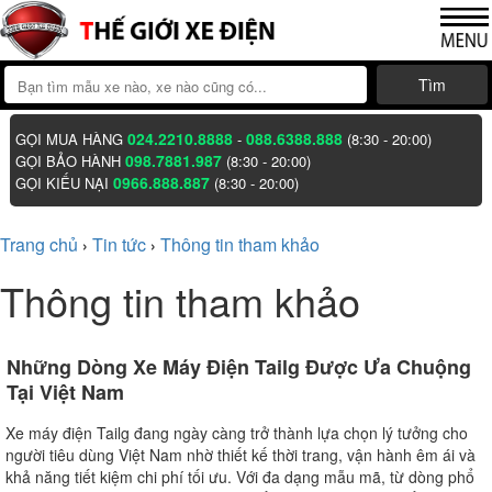
Tìm
024.2210.8888
088.6388.888
GỌI MUA HÀNG
-
(8:30 - 20:00)
098.7881.987
GỌI BẢO HÀNH
(8:30 - 20:00)
0966.888.887
GỌI KIẾU NẠI
(8:30 - 20:00)
Trang chủ
Tin tức
Thông tin tham khảo
›
›
Thông tin tham khảo
Những Dòng Xe Máy Điện Tailg Được Ưa Chuộng
Tại Việt Nam
Xe máy điện Tailg đang ngày càng trở thành lựa chọn lý tưởng cho
người tiêu dùng Việt Nam nhờ thiết kế thời trang, vận hành êm ái và
khả năng tiết kiệm chi phí tối ưu. Với đa dạng mẫu mã, từ dòng phổ