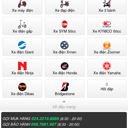
Xe máy điện
Xe đạp điện
Xe 3 bánh
Xe điện gấp
Xe SYM 50cc
Xe KYMCO 50cc
Xe điện Giant
Xe điện Xmen
Xe điện Zoomer
Xe điện Ninja
Xe điện Honda
Xe điện Yamaha
Hỏi đáp
Xe điện Dibao
Bridgestone
Về đầu trang
024.2210.8888
GỌI MUA HÀNG
(8:30 - 20:00)
098.7881.987
GỌI BẢO HÀNH
(8:30 - 20:00)