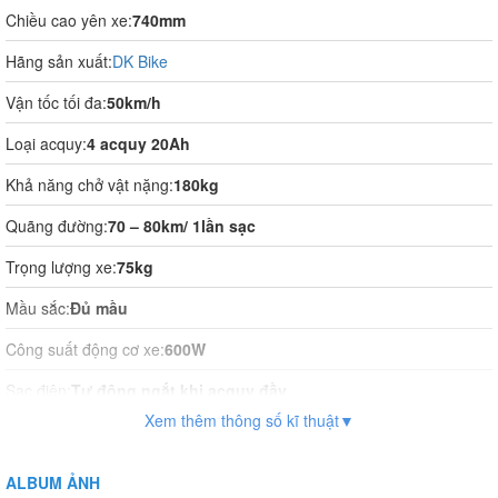
Chiều cao yên xe:
740mm
Hãng sản xuất:
DK Bike
Vận tốc tối đa:
50km/h
Loại acquy:
4 acquy 20Ah
Khả năng chở vật nặng:
180kg
Quãng đường:
70 – 80km/ 1lần sạc
Trọng lượng xe:
75kg
Mầu sắc:
Đủ mầu
Công suất động cơ xe:
600W
Sạc điện:
Tự động ngắt khi acquy đầy
Xem thêm thông số kĩ thuật▼
Thời gian sạc điện:
8 tiếng
Vận hành:
Tự động hoàn toàn
ALBUM ẢNH