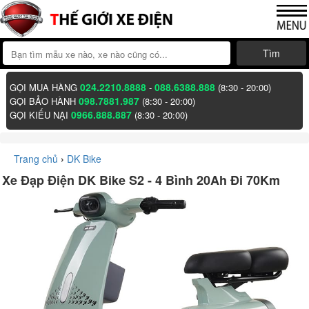
Tìm
024.2210.8888
088.6388.888
GỌI MUA HÀNG
-
(8:30 - 20:00)
098.7881.987
GỌI BẢO HÀNH
(8:30 - 20:00)
0966.888.887
GỌI KIẾU NẠI
(8:30 - 20:00)
Trang chủ
›
DK Bike
Xe Đạp Điện DK Bike S2 - 4 Bình 20Ah Đi 70Km