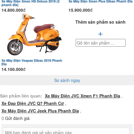
Xe Máy Điện Xmen HS Deluxe 2019 (2
Xe Máy Điện Xmen Plus Dibao Phanh Đĩa
phanh đĩa)
14.800.000
đ
15.900.000
đ
Thêm sản phẩm so sánh
+
Xe Máy Điện Vespas Dibao 2018 Phanh
Đĩa
14.100.000
đ
So sánh ngay
Sản phẩm liên quan:
Xe Máy Điện JVC Xmen F1 Phanh Đĩa
,
Xe Đạp Điện JVC Q7 Phanh Cơ
,
Xe Máy Điện JVC Jeek Plus Phanh Đĩa
,
Gửi đánh giá