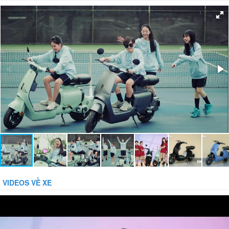
Hệ thống phanh:
Phanh đĩa trước, phanh cơ sau
Giảm xóc:
Có
Bánh xe:
Không săm
Bảo vệ dòng:
Bảo vệ tụt áp:
Phụ kiện đi kèm:
Gương, Sạc, Khóa báo động chống trộm
VIDEOS VỀ XE