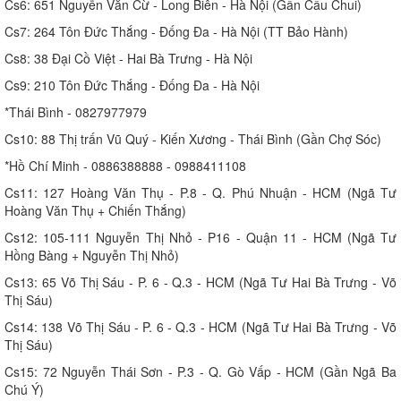
Cs6: 651 Nguyễn Văn Cừ - Long Biên - Hà Nội (Gần Cầu Chui)
Cs7: 264 Tôn Đức Thắng - Đống Đa - Hà Nội (TT Bảo Hành)
Cs8: 38 Đại Cồ Việt - Hai Bà Trưng - Hà Nội
Cs9: 210 Tôn Đức Thắng - Đống Đa - Hà Nội
*Thái Bình - 0827977979
Cs10: 88 Thị trấn Vũ Quý - Kiến Xương - Thái Bình (Gần Chợ Sóc)
*Hồ Chí Minh - 0886388888 - 0988411108
Cs11: 127 Hoàng Văn Thụ - P.8 - Q. Phú Nhuận - HCM (Ngã Tư
Hoàng Văn Thụ + Chiến Thắng)
Cs12: 105-111 Nguyễn Thị Nhỏ - P16 - Quận 11 - HCM (Ngã Tư
Hồng Bàng + Nguyễn Thị Nhỏ)
Cs13: 65 Võ Thị Sáu - P. 6 - Q.3 - HCM (Ngã Tư Hai Bà Trưng - Võ
Thị Sáu)
Cs14: 138 Võ Thị Sáu - P. 6 - Q.3 - HCM (Ngã Tư Hai Bà Trưng - Võ
Thị Sáu)
Cs15: 72 Nguyễn Thái Sơn - P.3 - Q. Gò Vấp - HCM (Gần Ngã Ba
Chú Ý)