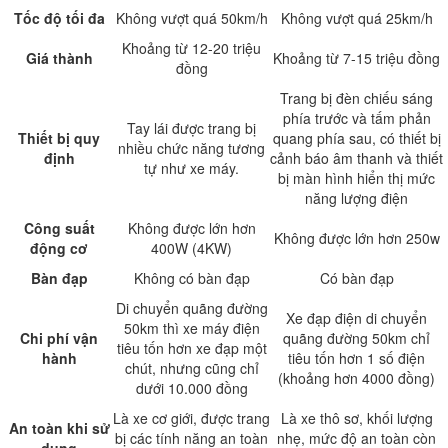
Tốc độ tối đa
Không vượt quá 50km/h
Không vượt quá 25km/h
Khoảng từ 12-20 triệu
Giá thành
Khoảng từ 7-15 triệu đồng
đồng
Trang bị đèn chiếu sáng
phía trước và tấm phản
Tay lái được trang bị
Thiết bị quy
quang phía sau, có thiết bị
nhiều chức năng tương
định
cảnh báo âm thanh và thiết
tự như xe máy.
bị màn hình hiển thị mức
năng lượng điện
Công suất
Không được lớn hơn
Không được lớn hơn 250w
động cơ
400W (4KW)
Bàn đạp
Không có bàn đạp
Có bàn đạp
Di chuyển quãng đường
Xe đạp điện di chuyển
50km thì xe máy điện
Chi phí vận
quãng đường 50km chỉ
tiêu tốn hơn xe đạp một
hành
tiêu tốn hơn 1 số điện
chút, nhưng cũng chỉ
(khoảng hơn 4000 đồng)
dưới 10.000 đồng
Là xe cơ giới, được trang
Là xe thô sơ, khối lượng
An toàn khi sử
bị các tính năng an toàn
nhẹ, mức độ an toàn còn