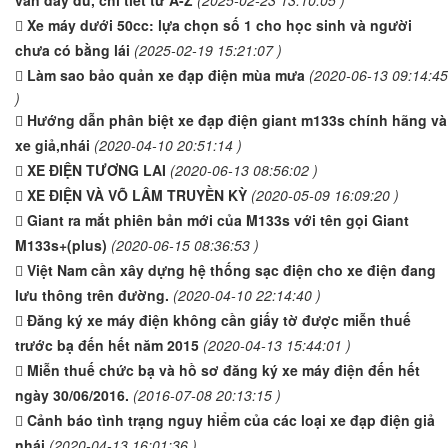
vấn đầy đủ, chi tiết từ A-Z
(2025-02-23 13:10:05 )
Xe máy dưới 50cc: lựa chọn số 1 cho học sinh và người
chưa có bằng lái
(2025-02-19 15:21:07 )
Làm sao bảo quản xe đạp điện mùa mưa
(2020-06-13 09:14:45
)
Hướng dẫn phân biệt xe đạp điện giant m133s chính hãng và
xe giả,nhái
(2020-04-10 20:51:14 )
XE ĐIỆN TƯƠNG LAI
(2020-06-13 08:56:02 )
XE ĐIỆN VÀ VÕ LÂM TRUYỀN KỲ
(2020-05-09 16:09:20 )
Giant ra mắt phiên bản mới của M133s với tên gọi Giant
M133s+(plus)
(2020-06-15 08:36:53 )
Việt Nam cần xây dựng hệ thống sạc điện cho xe điện đang
lưu thông trên đường.
(2020-04-10 22:14:40 )
Đăng ký xe máy điện không cần giấy tờ được miễn thuế
trước bạ đến hết năm 2015
(2020-04-13 15:44:01 )
Miễn thuế chức bạ và hồ sơ đăng ký xe máy điện đến hết
ngày 30/06/2016.
(2016-07-08 20:13:15 )
Cảnh báo tình trạng nguy hiểm của các loại xe đạp điện giả
nhái
(2020-04-13 16:01:36 )