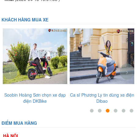
KHÁCH HÀNG MUA XE
‹
›
e đạp
Ca sĩ Phương Ly tin dùng xe điện
Diễn viên, ca sĩ nổi tiếng t
Dibao
tưởng những sản phẩm tại 
Giới Xe Điện
ĐIỂM MUA HÀNG
HÀ NỘI