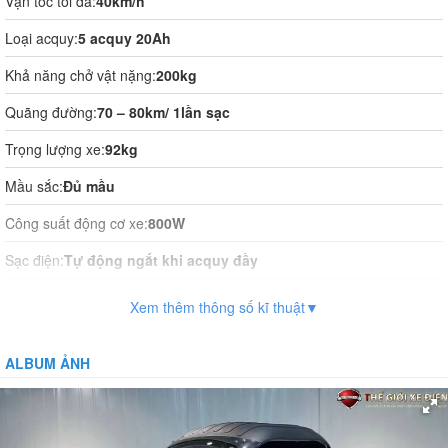
Vận tốc tối đa:
40km/h
Loại acquy:
5 acquy 20Ah
Khả năng chở vật nặng:
200kg
Quãng đường:
70 – 80km/ 1lần sạc
Trọng lượng xe:
92kg
Mầu sắc:
Đủ mầu
Công suất động cơ xe:
800W
Sạc điện:
Tự động ngắt khi acquy đầy
Thời gian sạc điện:
10 tiếng
Xem thêm thông số kĩ thuật▼
Vận hành:
Tự động hoàn toàn
ALBUM ẢNH
Hệ thống phanh:
Phanh cơ
Giảm xóc:
Có
Bánh xe:
Không săm