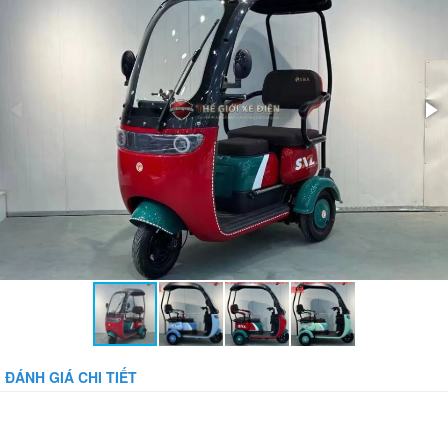
Bảo vệ dòng:
Bảo vệ tụt áp:
Phụ kiện đi kèm:
Gương, sạc, sổ bảo hành
ĐÁNH GIÁ CHI TIẾT