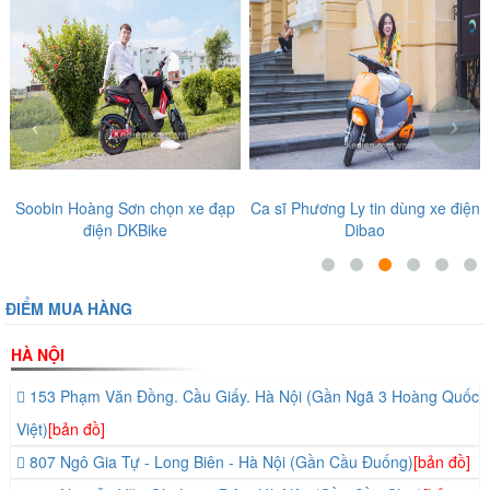
‹
›
Ca sĩ Phương Ly tin dùng xe điện
Diễn viên, ca sĩ nổi tiếng tin
Dibao
tưởng những sản phẩm tại Thế
Giới Xe Điện
ĐIỂM MUA HÀNG
HÀ NỘI
153 Phạm Văn Đồng. Cầu Giấy. Hà Nội (Gần Ngã 3 Hoàng Quốc
Việt)
[bản đồ]
807 Ngô Gia Tự - Long Biên - Hà Nội (Gần Cầu Đuống)
[bản đồ]