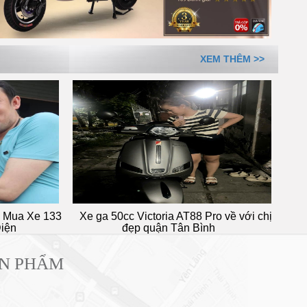
XEM THÊM >>
T88 Pro về với chị
Em trai lựa chọn xe đạp điện Aima G5 tại
n Bình
72 Nguyễn Thái Sơn Gò Vấp
ẢN PHẨM