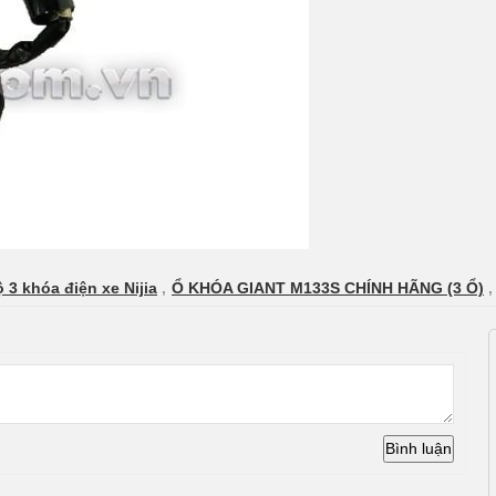
 3 khóa điện xe Nijia
,
Ổ KHÓA GIANT M133S CHÍNH HÃNG (3 Ổ)
,