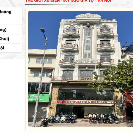
THẾ GIỚI XE ĐIỆN - 807 NGÔ GIA TỰ - HÀ NỘI
 Hoàng
ng)
Chui)
ội