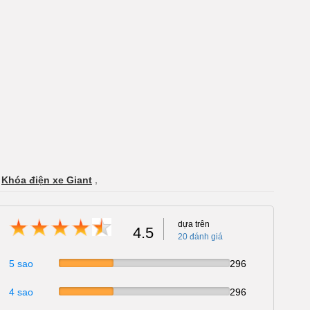
Khóa điện xe Giant
,
dựa trên
4.5
20
đánh giá
5 sao
296
4 sao
296