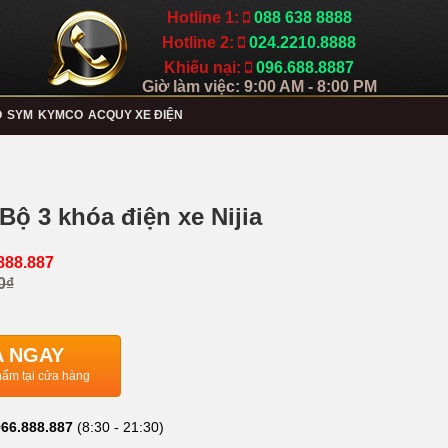
Hotline 1:
088 638 8888
Hotline 2:
024.2210.8888
Khiếu nại:
096.688.8887
Giờ làm việc: 9:00 AM - 8:00 PM
O
SYM
KYMCO
ACQUY XE ĐIỆN
Bộ 3 khóa điện xe Nijia
888.887
0₫
 NGAY
ẩm tại cửa hàng
66.888.887
(8:30 - 21:30)