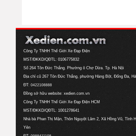
Công Ty TNHH Thế Giới Xe Đạp Điện
MST/ĐKKD/QĐTL: 0106775832
Số 264 Tôn Đức Thắng. Phường ô Chợ Dừa. Tp. Hà Nội
Địa chỉ cũ 267 Tôn Đức Thắng, phường Hàng Bột, Đống Đa, Hà
ĐT:
0422108888
Đồng sở hữu website: xedien.com.vn
Công Ty TNHH Thế Giới Xe Đạp Điện HCM
MST/ĐKKD/QĐTL: 1001278641
Nhà bà Phan Thị Mận, Thôn Nguyệt Lâm 2, Xã Hồng Vũ, Tỉnh 
Yên
ĐT:
0988411108