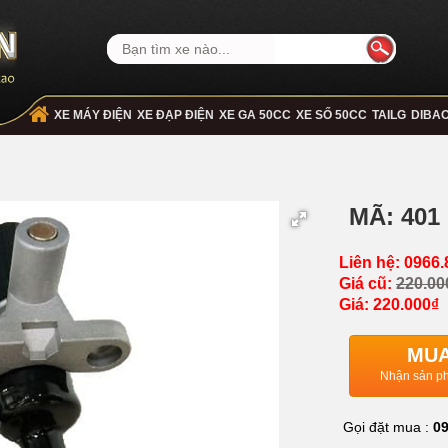
XE MÁY ĐIỆN
XE ĐẠP ĐIỆN
XE GA 50CC
XE SỐ 50CC
TAILG
DIBA
MÃ: 401 
Liên hệ: 0966.
Giá cũ:
220.00
Giá: 220.000₫
MUA
Nhận sản ph
Gọi đặt mua :
09