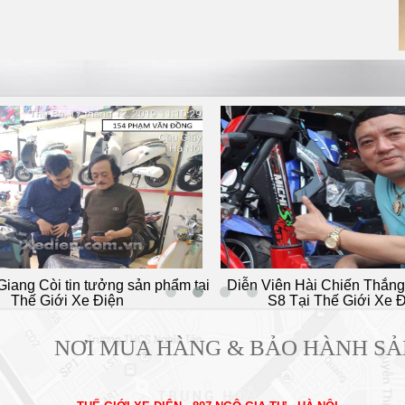
ễn Viên Hài Chiến Thắng Mua Xe 133
Xe ga 50cc Victoria A
S8 Tại Thế Giới Xe Điện
đẹp quận Tâ
NƠI MUA HÀNG & BẢO HÀNH S