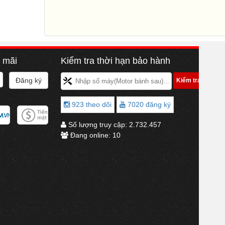
n mãi
Kiểm tra thời hạn bảo hành
923 theo dõi
7020 đăng ký
Số lượng truy cập:
2.732.457
Đang online:
10