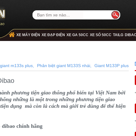
XE MÁY ĐIỆN
XE ĐẠP ĐIỆN
XE GA 50CC
XE SỐ 50CC
TAILG
DIBA
giant m133s plus,
Phân biệt giant M133S nhái,
Giant M133P plus
Dibao
thành phương tiện giao thông phổ biến tại Việt Nam bởi
hông những là một trong những phương tiện giao
 tiện dụng mà còn là cách mà giới trẻ dùng để thể hiện