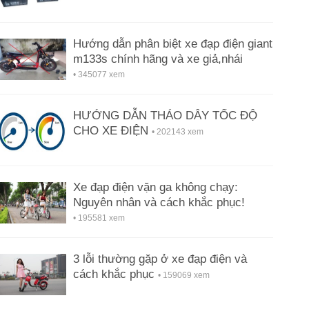
Hướng dẫn phân biệt xe đạp điện giant
m133s chính hãng và xe giả,nhái
• 345077 xem
HƯỚNG DẪN THÁO DÂY TỐC ĐỘ
CHO XE ĐIỆN
• 202143 xem
Xe đạp điện vặn ga không chạy:
Nguyên nhân và cách khắc phục!
• 195581 xem
3 lỗi thường gặp ở xe đạp điện và
cách khắc phục
• 159069 xem