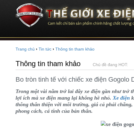
Trang chủ
›
Tin tức
›
Thông tin tham khảo
Thông tin tham khảo
Chủ đề đang HOT:
Bo tròn tinh tế với chiếc xe điện Gogolo 
Trong một vài năm trở lai đây xe điện gần như trở 
lợi ích mà xe điện mang lại không hề nhỏ.
Xe điện
k
thông thân thiện với môi trường, giá cả phải chăng,
phong cách, cá tính của bản thân.