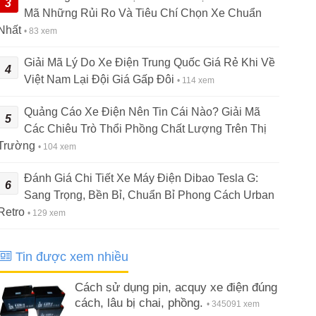
3
Mã Những Rủi Ro Và Tiêu Chí Chọn Xe Chuẩn
Nhất
• 83 xem
Giải Mã Lý Do Xe Điện Trung Quốc Giá Rẻ Khi Về
4
Việt Nam Lại Đội Giá Gấp Đôi
• 114 xem
Quảng Cáo Xe Điện Nên Tin Cái Nào? Giải Mã
5
Các Chiêu Trò Thổi Phồng Chất Lượng Trên Thị
Trường
• 104 xem
Đánh Giá Chi Tiết Xe Máy Điện Dibao Tesla G:
6
Sang Trọng, Bền Bỉ, Chuẩn Bỉ Phong Cách Urban
Retro
• 129 xem
Tin được xem nhiều
Cách sử dụng pin, acquy xe điện đúng
cách, lâu bị chai, phồng.
• 345091 xem