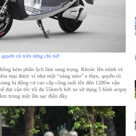
quyến rũ trên từng chi tiết
hông kém phần lịch lãm sang trọng. Khoác lên mình vẻ
mềm mại được ví như một “nàng mèo” e thẹn, quyến rũ
trang bị động cơ cao cấp công suất lên đến 1200w vận
ể đạt vận tốc tối đa 55km/h bởi xe sử dụng 5 bình acquy
km trong một lần sạc điện đầy.