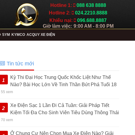
Hotline 1:
088 638 8888
Hotline 2:
024.2210.8888
Khiếu nại:
096.688.8887
Giờ làm việc: 9:00 AM - 8:00 PM
O
SYM
KYMCO
ACQUY XE ĐIỆN
Tin tức mới
Kỳ Thi Đại Học Trung Quốc Khốc Liệt Như Thế
1
Nào? Bài Học Lớn Về Tinh Thần Bứt Phá Tuổi 18
• 55 xem
Xe Điện Sạc 1 Lần Đi Cả Tuần: Giải Pháp Tiết
2
Kiệm Tối Đa Cho Sinh Viên Tiêu Dùng Thông Thái
• 70 xem
Ở Chung Cư Nên Chọn Mua Xe Điện Nào? Giải