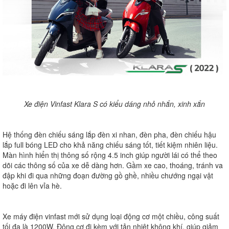
Xe điện Vinfast Klara S có kiểu dáng nhỏ nhắn, xinh xắn
Hệ thống đèn chiếu sáng lắp đèn xi nhan, đèn pha, đèn chiếu hậu
lắp full bóng LED cho khả năng chiếu sáng tốt, tiết kiệm nhiên liệu.
Màn hình hiển thị thông số rộng 4.5 inch giúp người lái có thể theo
dõi các thông số của xe dễ dàng hơn. Gầm xe cao, thoáng, tránh va
đập khi đi qua những đoạn đường gồ ghề, nhiều chướng ngại vật
hoặc đi lên vỉa hè.
Xe máy điện vinfast mới sử dụng loại động cơ một chiều, công suất
tối đa là 1200W. Động cơ đi kèm với tản nhiệt không khí, giúp giảm