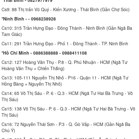
*Thái Bình - 0827977979
Cs9: 88 Thị trấn Vũ Quý - Kiến Xương - Thái Bình (Gần Chợ Sóc)
*Ninh Bình - - 0968238928
Cs10: 315 Trần Hưng Đạo - Đông Thành - Ninh Bình (Gần Ngã Ba
Tam Giác)
Cs11: 291 Trần Hưng Đạo - Phố 1 - Đông Thành - TP. Ninh Bình
*Hồ Chí Minh - 0886388888 - 0988411108
Cs12: 127 Hoàng Văn Thụ - P.8 - Q. Phú Nhuận - HCM (Ngã Tư
Hoàng Văn Thụ + Chiến Thắng)
Cs13: 105-111 Nguyễn Thị Nhỏ - P16 - Quận 11 - HCM (Ngã Tư
Hồng Bàng + Nguyễn Thị Nhỏ)
Cs14: 65 Võ Thị Sáu - P. 6 - Q.3 - HCM (Ngã Tư Hai Bà Trưng - Võ
Thị Sáu)
Cs15: 138 Võ Thị Sáu - P. 6 - Q.3 - HCM (Ngã Tư Hai Bà Trưng - Võ
Thị Sáu)
Cs16: 72 Nguyễn Thái Sơn - P.3 - Q. Gò Vấp - HCM (Gần Ngã Ba
Chú Ý)