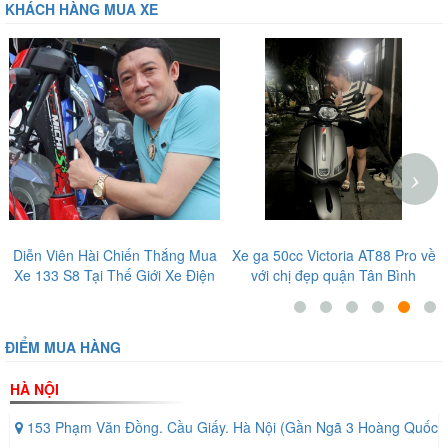
KHÁCH HÀNG MUA XE
‹
›
Thắng Mua
Xe ga 50cc Victoria AT88 Pro về
Em trai lựa chọn xe đ
ới Xe Điện
với chị đẹp quận Tân Bình
Aima G5 tại 72 Nguyễn 
Gò Vấp
ĐIỂM MUA HÀNG
HÀ NỘI
153 Phạm Văn Đồng. Cầu Giấy. Hà Nội (Gần Ngã 3 Hoàng Quốc