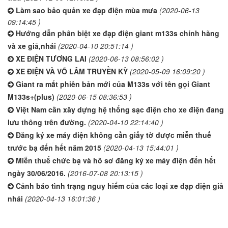
Làm sao bảo quản xe đạp điện mùa mưa
(2020-06-13
09:14:45 )
Hướng dẫn phân biệt xe đạp điện giant m133s chính hãng
và xe giả,nhái
(2020-04-10 20:51:14 )
XE ĐIỆN TƯƠNG LAI
(2020-06-13 08:56:02 )
XE ĐIỆN VÀ VÕ LÂM TRUYỀN KỲ
(2020-05-09 16:09:20 )
Giant ra mắt phiên bản mới của M133s với tên gọi Giant
M133s+(plus)
(2020-06-15 08:36:53 )
Việt Nam cần xây dựng hệ thống sạc điện cho xe điện đang
lưu thông trên đường.
(2020-04-10 22:14:40 )
Đăng ký xe máy điện không cần giấy tờ được miễn thuế
trước bạ đến hết năm 2015
(2020-04-13 15:44:01 )
Miễn thuế chức bạ và hồ sơ đăng ký xe máy điện đến hết
ngày 30/06/2016.
(2016-07-08 20:13:15 )
Cảnh báo tình trạng nguy hiểm của các loại xe đạp điện giả
nhái
(2020-04-13 16:01:36 )