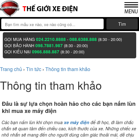
Tìm
024.2210.8888
088.6388.888
GỌI MUA HÀNG
-
(8:30 - 20:00)
098.7881.987
GỌI BẢO HÀNH
(8:30 - 20:00)
0966.888.887
GỌI KIẾU NẠI
(8:30 - 20:00)
Trang chủ
Tin tức
Thông tin tham khảo
›
›
Thông tin tham khảo
Đâu là sự lựa chọn hoàn hảo cho các bạn nấm lùn
khi mua xe máy điện
Các bạn nấm lùn khi chọn mua
xe máy điện
để đi học, đi làm chắc
chắn sẽ quan tâm đến chiều cao, kích thước của xe. Những chiếc xe
nhỏ nhắn sẽ mang đến cho người dùng cảm giác thoải mái, dễ chịu