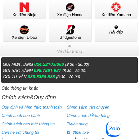
Xe điện Ninja
Xe điện Honda
Xe điện Yamaha
Hỏi đáp
Xe điện Dibao
Bridgestone
Về đầu trang
024.2210.8888
GỌI MUA HÀNG
(8:30 - 20:00)
098.7881.987
GỌI BẢO HÀNH
(8:30 - 20:00)
088.6388.888
GỌI TƯ VẤN
(8:30 - 20:00)
Các thông tin khác
Chính sách&Quy định
Quy định và hình thức thanh toán
Chính sách vận chuyển
Chính sách bảo hành
Chính sách đổi/trả hàng
Chính sách bảo mật thông tin
Tuyển dụng
Liên hệ với chúng tôi
385k like