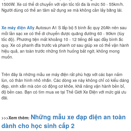
1500W. Xe có thể di chuyển với vận tốc tối đa là mức 50 - 55km/h.
Người dùng có thể an tâm sử dụng xe mà không cần lấy bằng lái.
Xe máy điện Ally
Autosun A1 S lắp bộ 5 bình ắc quy 20Ah nên sau
mỗi lần sạc xe có thể di chuyển được quãng đường 60 - 90km (tùy
tốc độ). Phương tiện mất khoảng 10 - 12 tiếng để sạc đầy bình ắc
quy. Xe có phanh đĩa trước và phanh cơ sau giúp xe có thể vận hành
hiệu quả, an toàn trước những tình huống bất ngờ, không mong
muốn.
Trên đây là những mẫu xe máy điện rất phù hợp với các bạn nấm
lùn, có thân hình nhỏ nhắn. Các dòng xe này không chỉ có kiểu dáng
đẹp, xinh xắn mà còn có động cơ khỏe, khả năng vận hành bền bỉ,
độ bền cao. Bạn có tìm mua xe tại Thế Giới Xe Điện với mức giá ưu
đãi.
Những mẫu xe đạp điện an toàn
>>>Xem thêm:
dành cho học sinh cấp 2