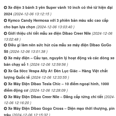
Xe điện 3 bánh 3 yên Super vành 10 inch có thẻ từ hiện đại
2024
(2024-12-06 13:12:15 )
Kymco Candy Hermosa với 3 phiên bản màu sắc cao cấp
cho bạn lựa chọn
(2024-12-06 13:03:40 )
Giới thiệu chi tiết mẫu xe điện Dibao Creer Nile
(2024-12-06
13:02:48 )
Điều gì làm nên sức hút của mẫu xe máy điện Dibao GoGo
S5
(2024-12-06 13:01:38 )
Xe máy điện – Cấu tạo, nguyên lý hoạt động và các dòng xe
bán chạy số 1
(2024-12-06 12:59:56 )
Xe Ga 50cc Vespa Ally A1 Đèn Lục Giác – Hàng Việt chất
lượng Quốc tế
(2024-12-06 12:33:55 )
Xe Máy Điện Dibao Tesla Chic – 10 điểm ngoại hình, 1000
điểm động cơ
(2024-12-06 12:28:09 )
Xe Máy Điện Dibao Creer Nile – Đẳng cấp từng chi tiết
(2024-
12-06 12:16:20 )
Xe Máy Điện Dibao Gogo Cross – Diện mạo thời thượng, pin
trâu
(2024-12-06 12:15:32 )