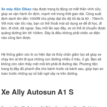
Xe máy điện Dibao
này được trang bị động cơ mắt thần vĩnh cửu,
giúp xe vận hành ổn định, mạnh mẽ trong thời gian dài. Công suất
định danh lên đến 1000W cho phép đạt tốc độ tối đa là 60 - 70km/h.
Với mức vận tốc này, bạn có thể thoải mái sử dụng xe để đi học, đi
làm, đi chơi, dã ngoại. Sau mỗi lần sạc đầy, xe có thể di chuyển được
quãng đường lên tới 100km. Đây là điều không phải chiếc xe điện
nào cũng làm được.
Hệ thống giảm xóc lò xo hiện đại và thủy chấn giảm lực sẽ giúp xe
chạy êm ái khi đi qua những con đường nhiều ổ trâu, ổ gà. Bạn sẽ
không còn cảm thấy mệt mỏi khi phải đi đường dài. Phương tiện
trang bị đầy đủ phanh đĩa cho bánh trước và bánh sau, giúp bạn an
toàn trước những sự cố bất ngờ xảy ra trên đường.
Xe Ally Autosun A1 S