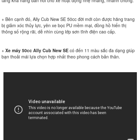
tăng khả năng đàn hồi cho xe hoạt động nhẹ nhàng, nhanh chóng.
+ Bên cạnh đó, Ally Cub New SE 50cc đời mới còn được hãng trang
bị giảm xóc thủy lực, yên xe bọc PU mềm mại, đồng hồ hiển thị
thông số rộng rãi, dễ nhìn cùng lớp sơn tĩnh điện cao cấp.
+
Xe máy 50cc Ally Cub New SE
có đến 11 màu sắc đa dạng giúp
bạn thoải mái lựa chọn hợp nhất theo phong cách bản thân.