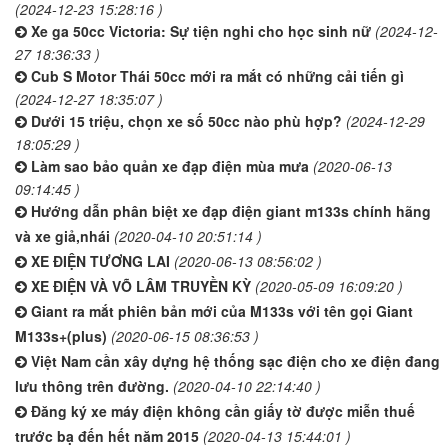
(2024-12-23 15:28:16 )
Xe ga 50cc Victoria: Sự tiện nghi cho học sinh nữ
(2024-12-
27 18:36:33 )
Cub S Motor Thái 50cc mới ra mắt có những cải tiến gì
(2024-12-27 18:35:07 )
Dưới 15 triệu, chọn xe số 50cc nào phù hợp?
(2024-12-29
18:05:29 )
Làm sao bảo quản xe đạp điện mùa mưa
(2020-06-13
09:14:45 )
Hướng dẫn phân biệt xe đạp điện giant m133s chính hãng
và xe giả,nhái
(2020-04-10 20:51:14 )
XE ĐIỆN TƯƠNG LAI
(2020-06-13 08:56:02 )
XE ĐIỆN VÀ VÕ LÂM TRUYỀN KỲ
(2020-05-09 16:09:20 )
Giant ra mắt phiên bản mới của M133s với tên gọi Giant
M133s+(plus)
(2020-06-15 08:36:53 )
Việt Nam cần xây dựng hệ thống sạc điện cho xe điện đang
lưu thông trên đường.
(2020-04-10 22:14:40 )
Đăng ký xe máy điện không cần giấy tờ được miễn thuế
trước bạ đến hết năm 2015
(2020-04-13 15:44:01 )