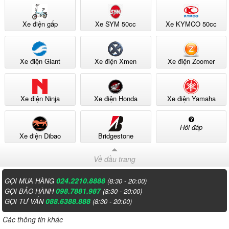
Xe điện gấp
Xe SYM 50cc
Xe KYMCO 50cc
Xe điện Giant
Xe điện Xmen
Xe điện Zoomer
Xe điện Ninja
Xe điện Honda
Xe điện Yamaha
Hỏi đáp
Xe điện Dibao
Bridgestone
Về đầu trang
024.2210.8888
GỌI MUA HÀNG
(8:30 - 20:00)
098.7881.987
GỌI BẢO HÀNH
(8:30 - 20:00)
088.6388.888
GỌI TƯ VẤN
(8:30 - 20:00)
Các thông tin khác