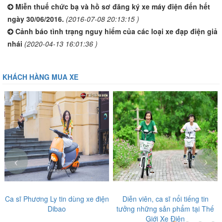
Miễn thuế chức bạ và hồ sơ đăng ký xe máy điện đến hết
ngày 30/06/2016.
(2016-07-08 20:13:15 )
Cảnh báo tình trạng nguy hiểm của các loại xe đạp điện giả
nhái
(2020-04-13 16:01:36 )
KHÁCH HÀNG MUA XE
‹
›
n
Diễn viên, ca sĩ nổi tiếng tin
Nghệ sĩ Giang Còi tin tưởng sản
tưởng những sản phẩm tại Thế
phẩm tại Thế Giới Xe Điện
Giới Xe Điện