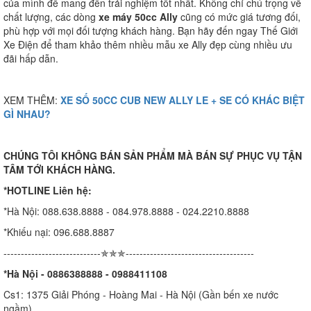
của mình để mang đến trải nghiệm tốt nhất. Không chỉ chú trọng về
chất lượng, các dòng
xe máy 50cc Ally
cũng có mức giá tương đối,
phù hợp với mọi đối tượng khách hàng. Bạn hãy đến ngay Thế Giới
Xe Điện để tham khảo thêm nhiều mẫu xe Ally đẹp cùng nhiều ưu
đãi hấp dẫn.
XEM THÊM:
XE SỐ 50CC CUB NEW ALLY LE + SE CÓ KHÁC BIỆT
GÌ NHAU?
CHÚNG TÔI KHÔNG BÁN SẢN PHẨM MÀ BÁN SỰ PHỤC VỤ TẬN
TÂM TỚI KHÁCH HÀNG.
*HOTLINE Liên hệ:
*Hà Nội: 088.638.8888 - 084.978.8888 - 024.2210.8888
*Khiếu nại: 096.688.8887
----------------------------✯✯✯-------------------------------------
*Hà Nội - 0886388888 - 0988411108
Cs1: 1375 Giải Phóng - Hoàng Mai - Hà Nội (Gần bến xe nước
ngầm)