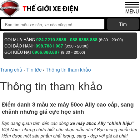
Tìm
024.2210.8888
088.6388.888
GỌI MUA HÀNG
-
(8:30 - 20:00)
098.7881.987
GỌI BẢO HÀNH
(8:30 - 20:00)
0966.888.887
GỌI KIẾU NẠI
(8:30 - 20:00)
Trang chủ
Tin tức
Thông tin tham khảo
›
›
Thông tin tham khảo
Điểm danh 3 mẫu xe máy 50cc Ally cao cấp, sang
chảnh nhưng giá cực học sinh
Bạn đang quan tâm đến các dòng
xe máy 50cc Ally “chính hiệu”
Việt Nam nhưng chưa biết nên chọn mẫu nào? Bạn mong muốn tìm
kiếm được một sản phẩm chất lượng, sang - đẹp với giá cả phải