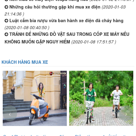
Những câu hỏi thường gặp khi mua xe điện
(2020-01-03
21:14:36 )
Luật cấm bia rượu vừa ban hành xe điện đã cháy hàng
(2020-01-08 00:40:50 )
TRÁNH ĐỂ NHỮNG ĐỒ VẬT SAU TRONG CỐP XE MÁY NẾU
KHÔNG MUỐN GẶP NGUY HIỂM
(2020-01-08 17:51:57 )
KHÁCH HÀNG MUA XE
‹
›