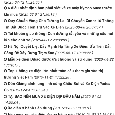
(2025-07-12 15:24:05 )
6 điều nhất định bạn phải viết về xe máy Kymco 50cc trước
khi mua
(2025-08-01 21:36:18 )
Quy Chuẩn Vàng Cho Tương Lai Di Chuyển Xanh: 16 Thông
Tin Bắt Buộc Trên Trụ Sạc Xe Điện
(2025-08-08 20:37:57 )
Tài khoản giao thông: Con đường tất yếu và những câu hỏi
lớn cho chủ xe
(2025-08-12 20:33:09 )
Hà Nội Quyết Liệt Đẩy Mạnh Hạ Tầng Xe Điện: Ưu Tiên Đất
Công Để Xây Dựng Trạm Sạc
(2025-08-17 19:08:22 )
Mẫu xe điện Dibao được ưa chuộng và sử dụng
(2020-04-22
17:16:17 )
Top 1 hãng xe điện lớn nhất toàn cầu tham gia vào thị
trường Việt Nam
(2019-11-21 17:22:28 )
Đón Giáng sinh lung linh cùng Châu Bùi và Xe Điện Yadea
G5
(2019-12-24 15:05:24 )
TẠI SAO NÊN MUA XE ĐIỆN DỊP ĐẦU NĂM
(2020-01-02
14:55:04 )
Xe điện 3 bánh tiện dụng
(2019-12-30 09:16:16 )
Nên mua xe máy điện Vespa hãng nào
(2020-01-02 21:19:07 )