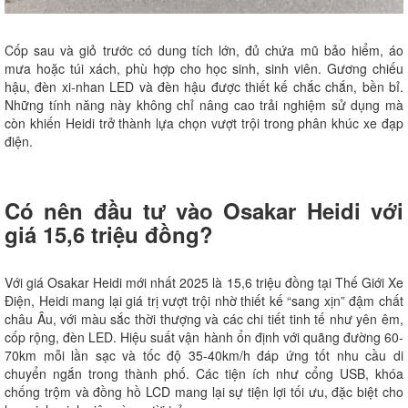
Cốp sau và giỏ trước có dung tích lớn, đủ chứa mũ bảo hiểm, áo
mưa hoặc túi xách, phù hợp cho học sinh, sinh viên. Gương chiếu
hậu, đèn xi-nhan LED và đèn hậu được thiết kế chắc chắn, bền bỉ.
Những tính năng này không chỉ nâng cao trải nghiệm sử dụng mà
còn khiến Heidi trở thành lựa chọn vượt trội trong phân khúc xe đạp
điện.
Có nên đầu tư vào Osakar Heidi với
giá 15,6 triệu đồng?
Với giá Osakar Heidi mới nhất 2025 là 15,6 triệu đồng tại Thế Giới Xe
Điện, Heidi mang lại giá trị vượt trội nhờ thiết kế “sang xịn” đậm chất
châu Âu, với màu sắc thời thượng và các chi tiết tinh tế như yên êm,
cốp rộng, đèn LED. Hiệu suất vận hành ổn định với quãng đường 60-
70km mỗi lần sạc và tốc độ 35-40km/h đáp ứng tốt nhu cầu di
chuyển ngắn trong thành phố. Các tiện ích như cổng USB, khóa
chống trộm và đồng hồ LCD mang lại sự tiện lợi tối ưu, đặc biệt cho