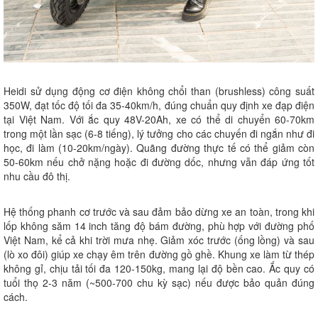
Heidi sử dụng động cơ điện không chổi than (brushless) công suất
350W, đạt tốc độ tối đa 35-40km/h, đúng chuẩn quy định xe đạp điện
tại Việt Nam. Với ắc quy 48V-20Ah, xe có thể di chuyển 60-70km
trong một lần sạc (6-8 tiếng), lý tưởng cho các chuyến đi ngắn như đi
học, đi làm (10-20km/ngày). Quãng đường thực tế có thể giảm còn
50-60km nếu chở nặng hoặc đi đường dốc, nhưng vẫn đáp ứng tốt
nhu cầu đô thị.
Hệ thống phanh cơ trước và sau đảm bảo dừng xe an toàn, trong khi
lốp không săm 14 inch tăng độ bám đường, phù hợp với đường phố
Việt Nam, kể cả khi trời mưa nhẹ. Giảm xóc trước (ống lồng) và sau
(lò xo đôi) giúp xe chạy êm trên đường gồ ghề. Khung xe làm từ thép
không gỉ, chịu tải tối đa 120-150kg, mang lại độ bền cao. Ắc quy có
tuổi thọ 2-3 năm (~500-700 chu kỳ sạc) nếu được bảo quản đúng
cách.