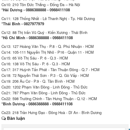
Cs10: 210 Tôn Đức Thắng – Đống Đa – Hà Nội
*Hải Dương - 0886388888 - 0988411108
Cs11: 128 Thống Nhất - Lê Thanh Nghị - Tp. Hải Dương
*Thái Bình - 0827977979
Cs12: 88 Thị trấn Vũ Quý - Kiến Xương - Thái Bình
*Hồ Chí Minh - 0886388888 - 0988411108
Cs13: 127 Hoàng Văn Thụ - P.8 - Q. Phú Nhuận - HCM
Cs14: 105-111 Nguyễn Thị Nhỏ - P16 - Quận 11 - HCM
Cs15: 65 Võ Thị Sáu - P. 6 - Q.3 - HCM
Cs16: 138 Võ Thị Sáu - P. 6 - Q.3 - HCM
Cs17: 317 Huỳnh Tấn Phát - Tân Thuận Đông - Q.7 - HCM
Cs18: 72 Nguyễn Thái Sơn - P.3 - Q. Gò Vấp - HCM
Cs19: 206 Âu Cơ - P.9 - Q. Tân Bình - HCM
Cs20: 1202 Phạm Văn Đồng - Linh Đông - Thủ Đức
Cs21: 787 Phạm Văn Đồng - Linh Đông - Thủ Đức
Cs22: 598 Trường Chinh - Tân Hưng Thuận - Q.12 - HCM
*Bình Dương - 0886388888 - 0988411108
Cs23: 218 Trần Hưng Đạo - Đông Hoà - Dĩ An - Bình Dương
Bàn luận