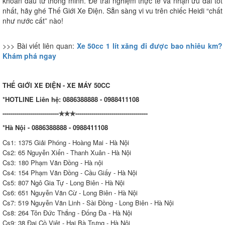
khoản đầu tư thông minh. Để trải nghiệm thực tế và nhận ưu đãi tốt
nhất, hãy ghé Thế Giới Xe Điện. Sẵn sàng vi vu trên chiếc Heidi “chất
như nước cất” nào!
>>> Bài viết liên quan:
Xe 50cc 1 lít xăng đi được bao nhiêu km?
Khám phá ngay
THẾ GIỚI XE ĐIỆN - XE MÁY 50CC
*HOTLINE Liên hệ: 0886388888 - 0988411108
----------------------------✯✯✯------------------------------------
*Hà Nội - 0886388888 - 0988411108
Cs1: 1375 Giải Phóng - Hoàng Mai - Hà Nội
Cs2: 65 Nguyễn Xiển - Thanh Xuân - Hà Nội
Cs3: 180 Phạm Văn Đồng - Hà nội
Cs4: 154 Phạm Văn Đồng - Cầu Giấy - Hà Nội
Cs5: 807 Ngô Gia Tự - Long Biên - Hà Nội
Cs6: 651 Nguyễn Văn Cừ - Long Biên - Hà Nội
Cs7: 519 Nguyễn Văn Linh - Sài Đồng - Long Biên - Hà Nội
Cs8: 264 Tôn Đức Thắng - Đống Đa - Hà Nội
Cs9: 38 Đại Cồ Việt - Hai Bà Trưng - Hà Nội