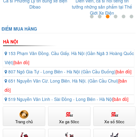
n
Diễn viên, ca sĩ nổi tiếng tin
Nghệ sĩ Giang Còi tin tưởng sản
tưởng những sản phẩm tại Thế
phẩm tại Thế Giới Xe Điện
Giới Xe Điện
ĐIỂM MUA HÀNG
HÀ NỘI
153 Phạm Văn Đồng. Cầu Giấy. Hà Nội (Gần Ngã 3 Hoàng Quốc
Việt)
[bản đồ]
807 Ngô Gia Tự - Long Biên - Hà Nội (Gần Cầu Đuống)
[bản đồ]
651 Nguyễn Văn Cừ. Long Biên. Hà Nội. (Gần Cầu Chui)
[bản
đồ]
519 Nguyễn Văn Linh - Sài Đồng - Long Biên - Hà Nội
[bản đồ]
Trang chủ
Xe ga 50cc
Xe số 50cc