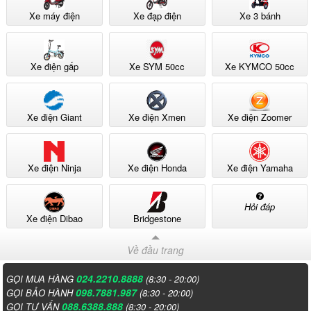
Xe máy điện
Xe đạp điện
Xe 3 bánh
Xe điện gấp
Xe SYM 50cc
Xe KYMCO 50cc
Xe điện Giant
Xe điện Xmen
Xe điện Zoomer
Xe điện Ninja
Xe điện Honda
Xe điện Yamaha
Hỏi đáp
Xe điện Dibao
Bridgestone
Về đầu trang
024.2210.8888
GỌI MUA HÀNG
(8:30 - 20:00)
098.7881.987
GỌI BẢO HÀNH
(8:30 - 20:00)
088.6388.888
GỌI TƯ VẤN
(8:30 - 20:00)