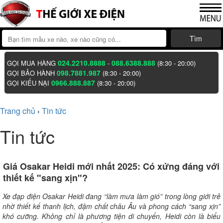
Tìm
024.2210.8888
088.6388.888
GỌI MUA HÀNG
-
(8:30 - 20:00)
098.7881.987
GỌI BẢO HÀNH
(8:30 - 20:00)
0966.888.887
GỌI KIẾU NẠI
(8:30 - 20:00)
Trang chủ
Tin tức
›
Tin tức
Giá Osakar Heidi mới nhất 2025: Có xứng đáng với
thiết kế "sang xịn"?
Xe đạp điện Osakar Heidi đang “làm mưa làm gió” trong lòng giới trẻ
nhờ thiết kế thanh lịch, đậm chất châu Âu và phong cách “sang xịn”
khó cưỡng. Không chỉ là phương tiện di chuyển, Heidi còn là biểu