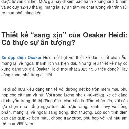
được tư vấn chi tiết. Mức giá này đi kèm bảo hành khung xe 3-5 năm
và ắc quy 12-18 tháng, mang lại sự an tâm về chất lượng và tránh rủi
ro mua phải hàng kém.
Thiết kế “sang xịn” của Osakar Heidi:
Có thực sự ấn tượng?
Xe đạp điện Osakar
Heidi nổi bật với thiết kế đậm chất châu Âu,
mang lại vẻ ngoài thanh lịch và hiện đại. Nhưng liệu thiết kế này có
xứng đáng với giá Osakar Heidi mới nhất 2025 15,6 triệu đồng? Hãy
cùng khám phá từng chi tiết.
Heidi sở hữu kiểu dáng tinh tế với đường nét bo tròn mềm mại, phù
hợp cho cả nam và nữ. Với trọng lượng nhẹ (~40-45kg), xe dễ dàng
di chuyển trong đô thị đông đúc. Màu sắc là điểm nhấn lớn, với các
lựa chọn như trắng ngọc trai, đỏ rượu vang, xanh navy và hồng
phấn, mang lại vẻ ngoài sang trọng, thời thượng. Lớp sơn tĩnh điện
cao cấp giúp xe bền màu, chống trầy xước, phù hợp với khí hậu ẩm
ướt của Việt Nam.