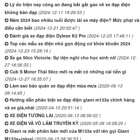
Lý do hiện nay công an đang bắt gắt gao về xe đạp điện
không bàn đạp
(2024-12-11 18:26:53 )
Năm 2024 bao nhiêu tuổi được lái xe máy điện? Mức phạt và
điều cần biết
(2024-12-21 20:02:47 )
Đánh giá xe đạp điện Dylexe K2 Pro
(2024-12-23 17:48:11 )
Top các mẫu xe điện nhỏ gọn động cơ khỏe khoắn 2024
(2024-12-23 15:28:16 )
Xe ga 50cc Victoria: Sự tiện nghi cho học sinh nữ
(2024-12-
27 18:36:33 )
Cub S Motor Thái 50cc mới ra mắt có những cải tiến gì
(2024-12-27 18:35:07 )
Làm sao bảo quản xe đạp điện mùa mưa
(2020-06-13
09:14:45 )
Hướng dẫn phân biệt xe đạp điện giant m133s chính hãng
và xe giả,nhái
(2020-04-10 20:51:14 )
XE ĐIỆN TƯƠNG LAI
(2020-06-13 08:56:02 )
XE ĐIỆN VÀ VÕ LÂM TRUYỀN KỲ
(2020-05-09 16:09:20 )
Giant ra mắt phiên bản mới của M133s với tên gọi Giant
M133s+(plus)
(2020-06-15 08:36:53 )