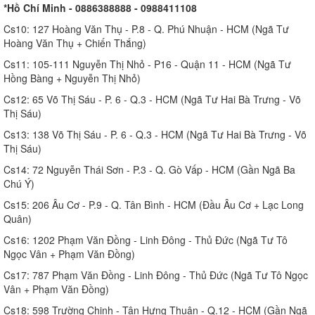
*Hồ Chí Minh - 0886388888 - 0988411108
Cs10: 127 Hoàng Văn Thụ - P.8 - Q. Phú Nhuận - HCM (Ngã Tư
Hoàng Văn Thụ + Chiến Thắng)
Cs11: 105-111 Nguyễn Thị Nhỏ - P16 - Quận 11 - HCM (Ngã Tư
Hồng Bàng + Nguyễn Thị Nhỏ)
Cs12: 65 Võ Thị Sáu - P. 6 - Q.3 - HCM (Ngã Tư Hai Bà Trưng - Võ
Thị Sáu)
Cs13: 138 Võ Thị Sáu - P. 6 - Q.3 - HCM (Ngã Tư Hai Bà Trưng - Võ
Thị Sáu)
Cs14: 72 Nguyễn Thái Sơn - P.3 - Q. Gò Vấp - HCM (Gần Ngã Ba
Chú Ý)
Cs15: 206 Âu Cơ - P.9 - Q. Tân Bình - HCM (Đầu Âu Cơ + Lạc Long
Quân)
Cs16: 1202 Phạm Văn Đồng - Linh Đông - Thủ Đức (Ngã Tư Tô
Ngọc Vân + Phạm Văn Đồng)
Cs17: 787 Phạm Văn Đồng - Linh Đông - Thủ Đức (Ngã Tư Tô Ngọc
Vân + Phạm Văn Đồng)
Cs18: 598 Trường Chinh - Tân Hưng Thuận - Q.12 - HCM (Gần Ngã