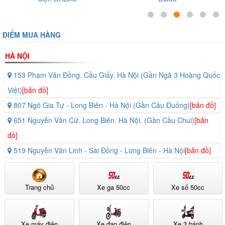
Giới Xe Đ
ĐIỂM MUA HÀNG
HÀ NỘI
153 Phạm Văn Đồng. Cầu Giấy. Hà Nội (Gần Ngã 3 Hoàng Quốc
Việt)
[bản đồ]
807 Ngô Gia Tự - Long Biên - Hà Nội (Gần Cầu Đuống)
[bản đồ]
651 Nguyễn Văn Cừ. Long Biên. Hà Nội. (Gần Cầu Chui)
[bản
đồ]
519 Nguyễn Văn Linh - Sài Đồng - Long Biên - Hà Nội
[bản đồ]
Trang chủ
Xe ga 50cc
Xe số 50cc
Xe máy điện
Xe đạp điện
Xe 3 bánh