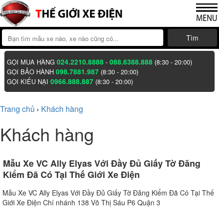
Tìm
024.2210.8888
088.6388.888
GỌI MUA HÀNG
-
(8:30 - 20:00)
098.7881.987
GỌI BẢO HÀNH
(8:30 - 20:00)
0966.888.887
GỌI KIẾU NẠI
(8:30 - 20:00)
Trang chủ
Khách hàng
›
Khách hàng
Mẫu Xe VC Ally Elyas Với Đầy Đủ Giấy Tờ Đăng
Kiểm Đã Có Tại Thế Giới Xe Điện
Mẫu Xe VC Ally Elyas Với Đầy Đủ Giấy Tờ Đăng Kiểm Đã Có Tại Thế
Giới Xe Điện Chí nhánh 138 Võ Thị Sáu P6 Quận 3