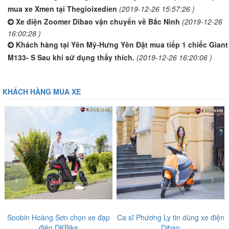
mua xe Xmen tại Thegioixedien
(2019-12-26 15:57:26 )
Xe điện Zoomer Dibao vận chuyển về Bắc Ninh
(2019-12-26
16:00:28 )
Khách hàng tại Yên Mỹ-Hưng Yên Đặt mua tiếp 1 chiếc Giant
M133- S Sau khi sử dụng thấy thích.
(2019-12-26 16:20:06 )
KHÁCH HÀNG MUA XE
‹
›
n chọn xe đạp
Ca sĩ Phương Ly tin dùng xe điện
Diễn viên, ca sĩ n
Bike
Dibao
tưởng những sản p