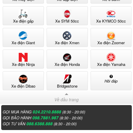
Xe điện gấp
Xe SYM 50cc
Xe KYMCO 50cc
Xe điện Giant
Xe điện Xmen
Xe điện Zoomer
Xe điện Ninja
Xe điện Honda
Xe điện Yamaha
Hỏi đáp
Xe điện Dibao
Bridgestone
Về đầu trang
024.2210.8888
GỌI MUA HÀNG
(8:30 - 20:00)
098.7881.987
GỌI BẢO HÀNH
(8:30 - 20:00)
088.6388.888
GỌI TƯ VẤN
(8:30 - 20:00)