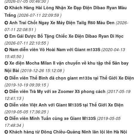
(2026-07-05 00:46:30 )
Khách Hàng Hài Lòng Nhận Xe Đạp Điện Dibao Ryan Màu
Trắng
(2026-07-11 22:09:59 )
Anh Trai Chốt Ngay Xe Máy Điện Tailg R60 Màu Đen
(2026-
07-11 22:08:51 )
Em Gái Được Bố Tặng Chiếc Xe Điện Dibao Ryan Đi Học
(2026-07-11 22:10:55 )
Nam diễn viên Võ Hoài Nam với Giant m133S
(2020-04-13
15:45:50 )
Xe điện Mocha Milan II vận chuyển về khu tập thể Sân bay
Nội Bài
(2019-12-26 15:12:08 )
Diễn viên Thế Bình đã chọn giant m133s tại Thế Giới Xe Điện
(2019-10-19 09:39:15 )
Diễn viên Trà My với xe Zoomer X5 phong cách
(2017-05-19
12:41:13 )
Diễn viên Việt Anh với Giant M133S tại Thế Giới Xe Điện
(2019-05-05 17:36:25 )
Diễn viên Minh Tuấn cùng xe Giant M133S
(2019-05-05
17:48:34 )
Khách hàng từ Đông Chiều-Quảng Ninh lăn lội lên Hà Nội