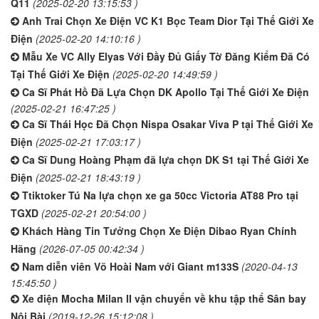
Q11
(2025-02-20 13:15:53 )
Anh Trai Chọn Xe Điện VC K1 Bọc Team Dior Tại Thế Giới Xe
Điện
(2025-02-20 14:10:16 )
Mẫu Xe VC Ally Elyas Với Đầy Đủ Giấy Tờ Đăng Kiểm Đã Có
Tại Thế Giới Xe Điện
(2025-02-20 14:49:59 )
Ca Sĩ Phát Hồ Đã Lựa Chọn DK Apollo Tại Thế Giới Xe Điện
(2025-02-21 16:47:25 )
Ca Sĩ Thái Học Đã Chọn Nispa Osakar Viva P tại Thế Giới Xe
Điện
(2025-02-21 17:03:17 )
Ca Sĩ Dung Hoàng Phạm đã lựa chọn DK S1 tại Thế Giới Xe
Điện
(2025-02-21 18:43:19 )
Ttiktoker Tú Na lựa chọn xe ga 50cc Victoria AT88 Pro tại
TGXD
(2025-02-21 20:54:00 )
Khách Hàng Tin Tưởng Chọn Xe Điện Dibao Ryan Chính
Hãng
(2026-07-05 00:42:34 )
Nam diễn viên Võ Hoài Nam với Giant m133S
(2020-04-13
15:45:50 )
Xe điện Mocha Milan II vận chuyển về khu tập thể Sân bay
Nội Bài
(2019-12-26 15:12:08 )