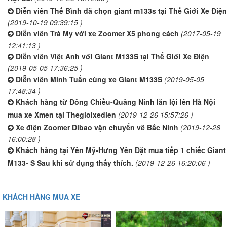
Diễn viên Thế Bình đã chọn giant m133s tại Thế Giới Xe Điện
(2019-10-19 09:39:15 )
Diễn viên Trà My với xe Zoomer X5 phong cách
(2017-05-19
12:41:13 )
Diễn viên Việt Anh với Giant M133S tại Thế Giới Xe Điện
(2019-05-05 17:36:25 )
Diễn viên Minh Tuấn cùng xe Giant M133S
(2019-05-05
17:48:34 )
Khách hàng từ Đông Chiều-Quảng Ninh lăn lội lên Hà Nội
mua xe Xmen tại Thegioixedien
(2019-12-26 15:57:26 )
Xe điện Zoomer Dibao vận chuyển về Bắc Ninh
(2019-12-26
16:00:28 )
Khách hàng tại Yên Mỹ-Hưng Yên Đặt mua tiếp 1 chiếc Giant
M133- S Sau khi sử dụng thấy thích.
(2019-12-26 16:20:06 )
KHÁCH HÀNG MUA XE