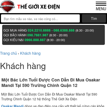
Tìm
024.2210.8888
088.6388.888
GỌI MUA HÀNG
-
(8:30 - 20:00)
098.7881.987
GỌI BẢO HÀNH
(8:30 - 20:00)
0966.888.887
GỌI KIẾU NẠI
(8:30 - 20:00)
Trang chủ
Khách hàng
›
Khách hàng
Một Bác Lớn Tuổi Được Con Dẫn Đi Mua Osakar
Mandi Tại 590 Trường Chinh Quận 12
Một Bác Lớn Tuổi Được Con Dẫn Đi Mua Osakar Mandi Tại 590
Trường Chinh Quận 12 hệ thống Thế Giới Xe Điện
Osakar Mandi
dòng xe đạp điện coa cấp với thiết kế cứng cáp khỏe