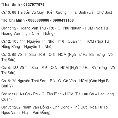
*Thái Bình - 0827977979
Cs10: 88 Thị trấn Vũ Quý - Kiến Xương - Thái Bình (Gần Chợ Sóc)
*Hồ Chí Minh - 0886388888 - 0988411108
Cs11: 127 Hoàng Văn Thụ - P.8 - Q. Phú Nhuận - HCM (Ngã Tư
Hoàng Văn Thụ + Chiến Thắng)
Cs12: 105-111 Nguyễn Thị Nhỏ - P16 - Quận 11 - HCM (Ngã Tư
Hồng Bàng + Nguyễn Thị Nhỏ)
Cs13: 65 Võ Thị Sáu - P. 6 - Q.3 - HCM (Ngã Tư Hai Bà Trưng - Võ
Thị Sáu)
Cs14: 138 Võ Thị Sáu - P. 6 - Q.3 - HCM (Ngã Tư Hai Bà Trưng - Võ
Thị Sáu)
Cs15: 72 Nguyễn Thái Sơn - P.3 - Q. Gò Vấp - HCM (Gần Ngã Ba
Chú Ý)
Cs16: 206 Âu Cơ - P.9 - Q. Tân Bình - HCM (Đầu Âu Cơ + Lạc Long
Quân)
Cs17: 1202 Phạm Văn Đồng - Linh Đông - Thủ Đức (Ngã Tư Tô
Ngọc Vân + Phạm Văn Đồng)