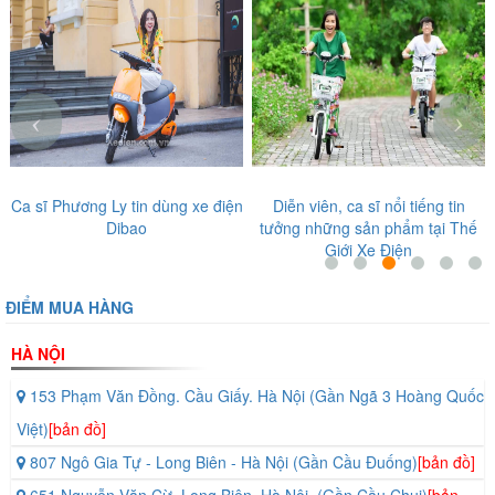
‹
›
Ca sĩ Phương Ly tin dùng xe điện
Diễn viên, ca sĩ nổi tiếng tin
Dibao
tưởng những sản phẩm tại Thế
Giới Xe Điện
ĐIỂM MUA HÀNG
HÀ NỘI
153 Phạm Văn Đồng. Cầu Giấy. Hà Nội (Gần Ngã 3 Hoàng Quốc
Việt)
[bản đồ]
807 Ngô Gia Tự - Long Biên - Hà Nội (Gần Cầu Đuống)
[bản đồ]