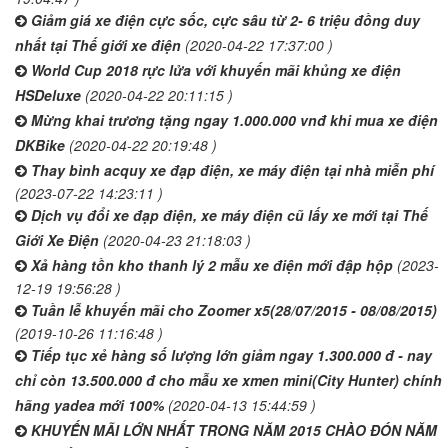
Giảm giá xe điện cực sốc, cực sâu từ 2- 6 triệu đồng duy
nhất tại Thế giới xe điện
(2020-04-22 17:37:00 )
World Cup 2018 rực lửa với khuyến mãi khủng xe điện
HSDeluxe
(2020-04-22 20:11:15 )
Mừng khai trương tặng ngay 1.000.000 vnđ khi mua xe điện
DKBike
(2020-04-22 20:19:48 )
Thay bình acquy xe đạp điện, xe máy điện tại nhà miễn phí
(2023-07-22 14:23:11 )
Dịch vụ đổi xe đạp điện, xe máy điện cũ lấy xe mới tại Thế
Giới Xe Điện
(2020-04-23 21:18:03 )
Xả hàng tồn kho thanh lý 2 mẫu xe điện mới đập hộp
(2023-
12-19 19:56:28 )
Tuần lễ khuyến mãi cho Zoomer x5(28/07/2015 - 08/08/2015)
(2019-10-26 11:16:48 )
Tiếp tục xẻ hàng số lượng lớn giảm ngay 1.300.000 đ - nay
chỉ còn 13.500.000 đ cho mẫu xe xmen mini(City Hunter) chính
hãng yadea mới 100%
(2020-04-13 15:44:59 )
KHUYẾN MÃI LỚN NHẤT TRONG NĂM 2015 CHÀO ĐÓN NĂM