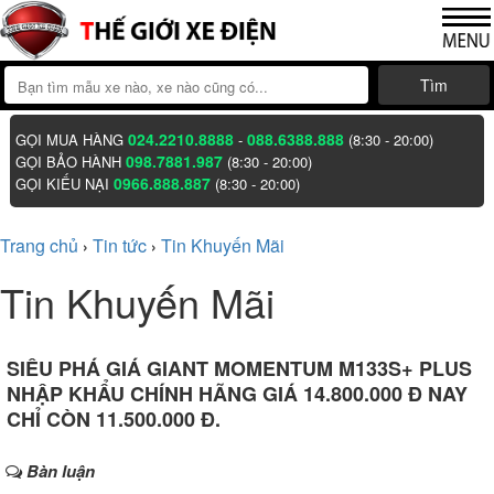
Tìm
024.2210.8888
088.6388.888
GỌI MUA HÀNG
-
(8:30 - 20:00)
098.7881.987
GỌI BẢO HÀNH
(8:30 - 20:00)
0966.888.887
GỌI KIẾU NẠI
(8:30 - 20:00)
Trang chủ
Tin tức
Tin Khuyến Mãi
›
›
Tin Khuyến Mãi
SIÊU PHÁ GIÁ GIANT MOMENTUM M133S+ PLUS
NHẬP KHẨU CHÍNH HÃNG GIÁ 14.800.000 Đ NAY
CHỈ CÒN 11.500.000 Đ.
Bàn luận