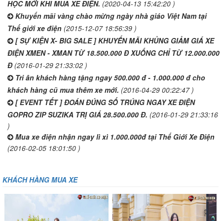
HỌC MỚI KHI MUA XE ĐIỆN.
(2020-04-13 15:42:20 )
Khuyến mãi vàng chào mừng ngày nhà giáo Việt Nam tại
Thế giới xe điện
(2015-12-07 18:56:39 )
[ SỰ KIỆN X- BIG SALE ] KHUYẾN MÃI KHỦNG GIẢM GIÁ XE
ĐIỆN XMEN - XMAN TỪ 18.500.000 Đ XUỐNG CHỈ TỪ 12.000.000
Đ
(2016-01-29 21:33:02 )
Tri ân khách hàng tặng ngay 500.000 đ - 1.000.000 đ cho
khách hàng cũ mua thêm xe mới.
(2016-04-29 00:22:47 )
[ EVENT TẾT ] ĐOÁN ĐÚNG SỐ TRÚNG NGAY XE ĐIỆN
GOPRO ZIP SUZIKA TRỊ GIÁ 28.500.000 Đ.
(2016-01-29 21:33:16
)
Mua xe điện nhận ngay lì xì 1.000.000đ tại Thế Giới Xe Điện
(2016-02-05 18:01:50 )
KHÁCH HÀNG MUA XE