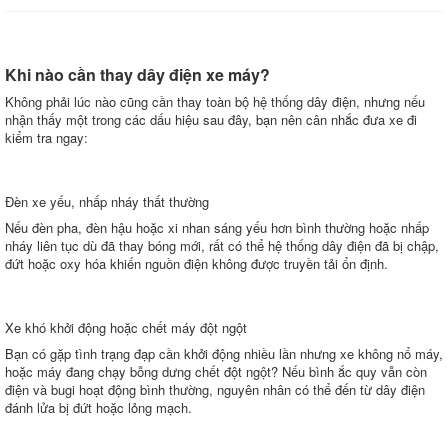
Khi nào cần thay dây điện xe máy?
Không phải lúc nào cũng cần thay toàn bộ hệ thống dây điện, nhưng nếu
nhận thấy một trong các dấu hiệu sau đây, bạn nên cân nhắc đưa xe đi
kiểm tra ngay:
Đèn xe yếu, nhấp nháy thất thường
Nếu đèn pha, đèn hậu hoặc xi nhan sáng yếu hơn bình thường hoặc nhấp
nháy liên tục dù đã thay bóng mới, rất có thể hệ thống dây điện đã bị chập,
đứt hoặc oxy hóa khiến nguồn điện không được truyền tải ổn định.
Xe khó khởi động hoặc chết máy đột ngột
Bạn có gặp tình trạng đạp cần khởi động nhiều lần nhưng xe không nổ máy,
hoặc máy đang chạy bỗng dưng chết đột ngột? Nếu bình ắc quy vẫn còn
điện và bugi hoạt động bình thường, nguyên nhân có thể đến từ dây điện
đánh lửa bị đứt hoặc lỏng mạch.