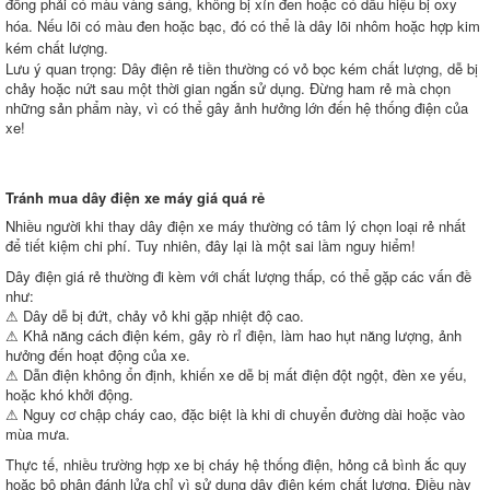
đồng phải có màu vàng sáng, không bị xỉn đen hoặc có dấu hiệu bị oxy
hóa. Nếu lõi có màu đen hoặc bạc, đó có thể là dây lõi nhôm hoặc hợp kim
kém chất lượng.
Lưu ý quan trọng: Dây điện rẻ tiền thường có vỏ bọc kém chất lượng, dễ bị
chảy hoặc nứt sau một thời gian ngắn sử dụng. Đừng ham rẻ mà chọn
những sản phẩm này, vì có thể gây ảnh hưởng lớn đến hệ thống điện của
xe!
Tránh mua dây điện xe máy giá quá rẻ
Nhiều người khi thay dây điện xe máy thường có tâm lý chọn loại rẻ nhất
để tiết kiệm chi phí. Tuy nhiên, đây lại là một sai lầm nguy hiểm!
Dây điện giá rẻ thường đi kèm với chất lượng thấp, có thể gặp các vấn đề
như:
⚠ Dây dễ bị đứt, chảy vỏ khi gặp nhiệt độ cao.
⚠ Khả năng cách điện kém, gây rò rỉ điện, làm hao hụt năng lượng, ảnh
hưởng đến hoạt động của xe.
⚠ Dẫn điện không ổn định, khiến xe dễ bị mất điện đột ngột, đèn xe yếu,
hoặc khó khởi động.
⚠ Nguy cơ chập cháy cao, đặc biệt là khi di chuyển đường dài hoặc vào
mùa mưa.
Thực tế, nhiều trường hợp xe bị cháy hệ thống điện, hỏng cả bình ắc quy
hoặc bộ phận đánh lửa chỉ vì sử dụng dây điện kém chất lượng. Điều này