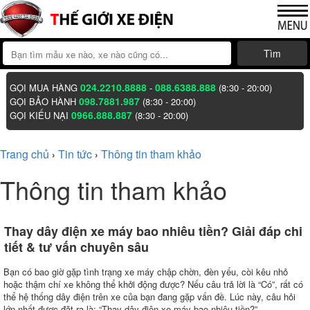
Tìm
024.2210.8888
088.6388.888
GỌI MUA HÀNG
-
(8:30 - 20:00)
098.7881.987
GỌI BẢO HÀNH
(8:30 - 20:00)
0966.888.887
GỌI KIẾU NẠI
(8:30 - 20:00)
Trang chủ
Tin tức
Thông tin tham khảo
›
›
Thông tin tham khảo
Thay dây điện xe máy bao nhiêu tiền? Giải đáp chi
tiết & tư vấn chuyên sâu
Bạn có bao giờ gặp tình trạng xe máy chập chờn, đèn yếu, còi kêu nhỏ
hoặc thậm chí xe không thể khởi động được? Nếu câu trả lời là “Có”, rất có
thể hệ thống dây điện trên xe của bạn đang gặp vấn đề. Lúc này, câu hỏi
lớn nhất được đặt ra là: “Thay dây điện xe máy bao nhiêu tiền?”.