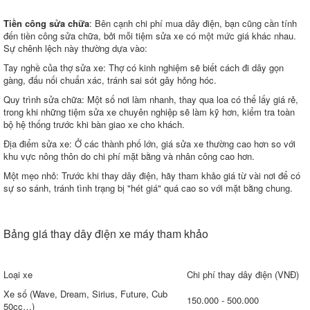
Tiền công sửa chữa
: Bên cạnh chi phí mua dây điện, bạn cũng cần tính
đến tiền công sửa chữa, bởi mỗi tiệm sửa xe có một mức giá khác nhau.
Sự chênh lệch này thường dựa vào:
Tay nghề của thợ sửa xe: Thợ có kinh nghiệm sẽ biết cách đi dây gọn
gàng, đấu nối chuẩn xác, tránh sai sót gây hỏng hóc.
Quy trình sửa chữa: Một số nơi làm nhanh, thay qua loa có thể lấy giá rẻ,
trong khi những tiệm sửa xe chuyên nghiệp sẽ làm kỹ hơn, kiểm tra toàn
bộ hệ thống trước khi bàn giao xe cho khách.
Địa điểm sửa xe: Ở các thành phố lớn, giá sửa xe thường cao hơn so với
khu vực nông thôn do chi phí mặt bằng và nhân công cao hơn.
Một mẹo nhỏ: Trước khi thay dây điện, hãy tham khảo giá từ vài nơi để có
sự so sánh, tránh tình trạng bị "hét giá" quá cao so với mặt bằng chung.
Bảng giá thay dây điện xe máy tham khảo
Loại xe
Chi phí thay dây điện (VNĐ)
Xe số (Wave, Dream, Sirius, Future, Cub
150.000 - 500.000
50cc…)