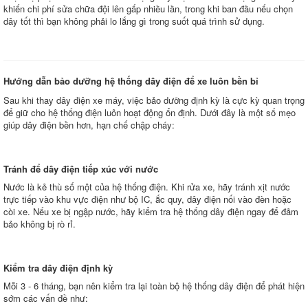
khiến chi phí sửa chữa đội lên gấp nhiều lần, trong khi ban đầu nếu chọn
dây tốt thì bạn không phải lo lắng gì trong suốt quá trình sử dụng.
Hướng dẫn bảo dưỡng hệ thống dây điện để xe luôn bền bỉ
Sau khi thay dây điện xe máy, việc bảo dưỡng định kỳ là cực kỳ quan trọng
để giữ cho hệ thống điện luôn hoạt động ổn định. Dưới đây là một số mẹo
giúp dây điện bền hơn, hạn chế chập cháy:
Tránh để dây điện tiếp xúc với nước
Nước là kẻ thù số một của hệ thống điện. Khi rửa xe, hãy tránh xịt nước
trực tiếp vào khu vực điện như bộ IC, ắc quy, dây điện nối vào đèn hoặc
còi xe. Nếu xe bị ngập nước, hãy kiểm tra hệ thống dây điện ngay để đảm
bảo không bị rò rỉ.
Kiểm tra dây điện định kỳ
Mỗi 3 - 6 tháng, bạn nên kiểm tra lại toàn bộ hệ thống dây điện để phát hiện
sớm các vấn đề như: