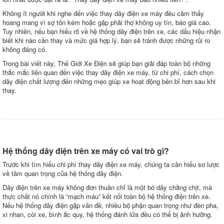
Không ít người khi nghe đến việc thay dây điện xe máy đều cảm thấy
hoang mang vì sợ tốn kém hoặc gặp phải thợ không uy tín, báo giá cao.
Tuy nhiên, nếu bạn hiểu rõ về hệ thống dây điện trên xe, các dấu hiệu nhận
biết khi nào cần thay và mức giá hợp lý, bạn sẽ tránh được những rủi ro
không đáng có.
Trong bài viết này, Thế Giới Xe Điện sẽ giúp bạn giải đáp toàn bộ những
thắc mắc liên quan đến việc thay dây điện xe máy, từ chi phí, cách chọn
dây điện chất lượng đến những mẹo giúp xe hoạt động bền bỉ hơn sau khi
thay.
Hệ thống dây điện trên xe máy có vai trò gì?
Trước khi tìm hiểu chi phí thay dây điện xe máy, chúng ta cần hiểu sơ lược
về tầm quan trọng của hệ thống dây điện.
Dây điện trên xe máy không đơn thuần chỉ là một bó dây chằng chịt, mà
thực chất nó chính là “mạch máu” kết nối toàn bộ hệ thống điện trên xe.
Nếu hệ thống dây điện gặp vấn đề, nhiều bộ phận quan trọng như đèn pha,
xi nhan, còi xe, bình ắc quy, hệ thống đánh lửa đều có thể bị ảnh hưởng.