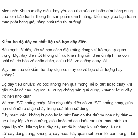
Mẹo nhỏ: Khi mua dây điện, hãy yêu cầu thợ sửa xe hoặc cửa hàng cung
cấp tem bảo hành, thông tin sản phẩm chính hãng. Điều này giúp bạn tránh
mua phải hàng giả, hàng nhái trên thị trường!
Kiểm tra độ dày và chất liệu vỏ bọc dây điện
Bên cạnh lõi dây, lớp vỏ bọc cách điện cũng đóng vai trò cực kỳ quan
trọng. Một dây điện tốt không chỉ có khả năng dẫn điện ổn định mà còn
phải có lớp bảo vệ chắc chắn, chịu nhiệt và chống cháy tốt.
Vậy làm sao để kiểm tra dây điện xe máy có vỏ bọc chất lượng hay
không?
Độ dày tiêu chuẩn: Vỏ bọc không nên quá mỏng, dễ bị đứt hoặc chảy khi
gặp nhiệt độ cao. Ngược lại, cũng không nên quá cứng, khiến việc đi dây
trở nên khó khăn.
Vỏ bọc PVC chống cháy: Nên chọn dây điện có vỏ PVC chống cháy, giúp
hạn chế rủi ro chập cháy trong quá trình sử dụng.
Dây mềm dẻo, không bị giòn hoặc nứt: Bạn có thể thử bẻ nhẹ dây điện –
nếu thấy lớp vỏ quá cứng, giòn hoặc có dấu hiệu rạn nứt, hãy tránh xa
ngay lập tức. Những loại dây này rất dễ bị hỏng khi sử dụng lâu dài.
Lõi dây đồng sáng, không bị oxy hóa: Hãy quan sát phần lõi bên trong – lõi