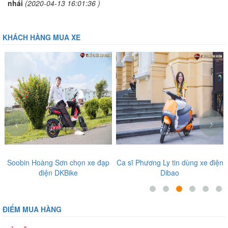
nhái
(2020-04-13 16:01:36 )
KHÁCH HÀNG MUA XE
‹
›
Ca sĩ Phương Ly tin dùng xe điện
Diễn viên, ca sĩ nổi tiếng tin
Dibao
tưởng những sản phẩm tại Thế
Giới Xe Điện
ĐIỂM MUA HÀNG