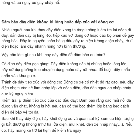
hỏng và có nguy cơ gây cháy nổ.
Đảm bảo dây điện không bị lỏng hoặc tiếp xúc với động cơ
Nhiều người sau khi thay dây điện xong thường không kiểm tra lại cách đi
dây, dẫn đến dây bị lỏng lẻo, tiếp xúc với động cơ hoặc các bộ phận dễ gây
hỏng hóc. Đây là nguyên nhân hàng đầu gây ra hiện tượng chập cháy, rò rỉ
điện hoặc làm dây nhanh hỏng hơn bình thường.
Vậy cần làm gì sau khi thay dây điện để đảm bảo an toàn?
Cố định dây điện gọn gàng: Dây điện không nên bị chùng hoặc lỏng lẻo,
hãy sử dụng băng keo chuyên dụng hoặc dây rút nhựa để buộc dây chắc
chắn vào khung xe.
Tránh để dây tiếp xúc với động cơ: Động cơ xe có nhiệt độ rất cao, nếu dây
điện chạm vào sẽ làm chảy lớp vỏ cách điện, dẫn đến nguy cơ chập cháy
cực kỳ nguy hiểm.
Kiểm tra lại điểm tiếp xúc của các đầu dây: Đảm bảo rằng các mối nối đã
được vặn chặt, không bị hở, nếu cần có thể bọc thêm lớp băng keo cách
điện để bảo vệ tối đa.
Sau khi thay dây điện, hãy khởi động xe và quan sát kỹ xem có hiện tượng
gì bất thường không (như tia lửa điện, mùi khét, đèn xe nhấp nháy…). Nếu
có, hãy mang xe trở lại tiệm để kiểm tra ngay!