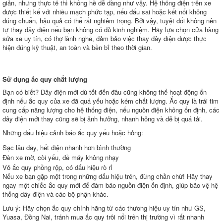
giản, nhưng thực tế thì không hề dễ dàng như vậy. Hệ thống điện trên xe
được thiết kế với nhiều mạch phức tạp, nếu đấu sai hoặc kết nối không
đúng chuẩn, hậu quả có thể rất nghiêm trọng. Bởi vậy, tuyệt đối không nên
tự thay dây điện nếu bạn không có đủ kinh nghiệm. Hãy lựa chọn cửa hàng
sửa xe uy tín, có thợ lành nghề, đảm bảo việc thay dây điện được thực
hiện đúng kỹ thuật, an toàn và bền bỉ theo thời gian.
Sử dụng ắc quy chất lượng
Bạn có biết? Dây điện mới dù tốt đến đâu cũng không thể hoạt động ổn
định nếu ắc quy của xe đã quá yếu hoặc kém chất lượng. Ắc quy là trái tim
cung cấp năng lượng cho hệ thống điện, nếu nguồn điện không ổn định, các
dây điện mới thay cũng sẽ bị ảnh hưởng, nhanh hỏng và dễ bị quá tải.
Những dấu hiệu cảnh báo ắc quy yếu hoặc hỏng:
Sạc lâu đầy, hết điện nhanh hơn bình thường
Đèn xe mờ, còi yếu, đề máy không nhạy
Vỏ ắc quy phồng rộp, có dấu hiệu rò rỉ
Nếu xe bạn gặp một trong những dấu hiệu trên, đừng chần chừ! Hãy thay
ngay một chiếc ắc quy mới để đảm bảo nguồn điện ổn định, giúp bảo vệ hệ
thống dây điện và các bộ phận khác.
Lưu ý: Hãy chọn ắc quy chính hãng từ các thương hiệu uy tín như GS,
Yuasa, Đồng Nai, tránh mua ắc quy trôi nổi trên thị trường vì rất nhanh