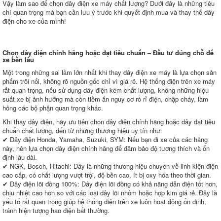
Vậy làm sao để chọn dây điện xe máy chất lượng? Dưới đây là những tiêu
chí quan trọng mà bạn cần lưu ý trước khi quyết định mua và thay thế dây
điện cho xe của mình!
Chọn dây điện chính hãng hoặc đạt tiêu chuẩn – Đầu tư đúng chỗ để
xe bền lâu
Một trong những sai lầm lớn nhất khi thay dây điện xe máy là lựa chọn sản
phẩm trôi nổi, không rõ nguồn gốc chỉ vì giá rẻ. Hệ thống điện trên xe máy
rất quan trọng, nếu sử dụng dây điện kém chất lượng, không những hiệu
suất xe bị ảnh hưởng mà còn tiềm ẩn nguy cơ rò rỉ điện, chập cháy, làm
hỏng các bộ phận quan trọng khác.
Khi thay dây điện, hãy ưu tiên chọn dây điện chính hãng hoặc dây đạt tiêu
chuẩn chất lượng, đến từ những thương hiệu uy tín như:
✔ Dây điện Honda, Yamaha, Suzuki, SYM: Nếu bạn đi xe của các hãng
này, nên lựa chọn dây điện chính hãng để đảm bảo độ tương thích và ổn
định lâu dài.
✔ NGK, Bosch, Hitachi: Đây là những thương hiệu chuyên về linh kiện điện
cao cấp, có chất lượng vượt trội, độ bền cao, ít bị oxy hóa theo thời gian.
✔ Dây điện lõi đồng 100%: Dây điện lõi đồng có khả năng dẫn điện tốt hơn,
chịu nhiệt cao hơn so với các loại dây lõi nhôm hoặc hợp kim giá rẻ. Đây là
yếu tố rất quan trọng giúp hệ thống điện trên xe luôn hoạt động ổn định,
tránh hiện tượng hao điện bất thường.