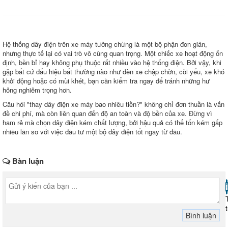
Hệ thống dây điện trên xe máy tưởng chừng là một bộ phận đơn giản,
nhưng thực tế lại có vai trò vô cùng quan trọng. Một chiếc xe hoạt động ổn
định, bền bỉ hay không phụ thuộc rất nhiều vào hệ thống điện. Bởi vậy, khi
gặp bất cứ dấu hiệu bất thường nào như đèn xe chập chờn, còi yếu, xe khó
khởi động hoặc có mùi khét, bạn cần kiểm tra ngay để tránh những hư
hỏng nghiêm trọng hơn.
Câu hỏi "thay dây điện xe máy bao nhiêu tiền?" không chỉ đơn thuần là vấn
đề chi phí, mà còn liên quan đến độ an toàn và độ bền của xe. Đừng vì
ham rẻ mà chọn dây điện kém chất lượng, bởi hậu quả có thể tốn kém gấp
nhiều lần so với việc đầu tư một bộ dây điện tốt ngay từ đầu.
Bàn luận