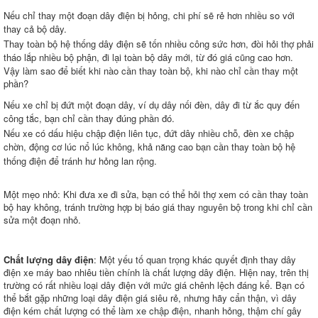
Nếu chỉ thay một đoạn dây điện bị hỏng, chi phí sẽ rẻ hơn nhiều so với
thay cả bộ dây.
Thay toàn bộ hệ thống dây điện sẽ tốn nhiều công sức hơn, đòi hỏi thợ phải
tháo lắp nhiều bộ phận, đi lại toàn bộ dây mới, từ đó giá cũng cao hơn.
Vậy làm sao để biết khi nào cần thay toàn bộ, khi nào chỉ cần thay một
phần?
Nếu xe chỉ bị đứt một đoạn dây, ví dụ dây nối đèn, dây đi từ ắc quy đến
công tắc, bạn chỉ cần thay đúng phần đó.
Nếu xe có dấu hiệu chập điện liên tục, đứt dây nhiều chỗ, đèn xe chập
chờn, động cơ lúc nổ lúc không, khả năng cao bạn cần thay toàn bộ hệ
thống điện để tránh hư hỏng lan rộng.
Một mẹo nhỏ: Khi đưa xe đi sửa, bạn có thể hỏi thợ xem có cần thay toàn
bộ hay không, tránh trường hợp bị báo giá thay nguyên bộ trong khi chỉ cần
sửa một đoạn nhỏ.
Chất lượng dây điện
: Một yếu tố quan trọng khác quyết định thay dây
điện xe máy bao nhiêu tiền chính là chất lượng dây điện. Hiện nay, trên thị
trường có rất nhiều loại dây điện với mức giá chênh lệch đáng kể. Bạn có
thể bắt gặp những loại dây điện giá siêu rẻ, nhưng hãy cẩn thận, vì dây
điện kém chất lượng có thể làm xe chập điện, nhanh hỏng, thậm chí gây