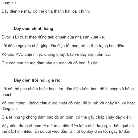
cháy xe.
Dây điện xe máy có thể chia thành hai loại chính:
Dây điện chính hãng:
Được sản xuất theo đúng tiêu chuẩn của nhà sản xuất xe.
Lõi đồng nguyên chất giúp dẫn điện tốt hơn, tránh tình trạng hao điện.
Vỏ bọc PVC chịu nhiệt, chống cháy, bảo vệ dây điện bền lâu.
Giá cao hơn nhưng đảm bảo an toàn và độ bền lâu dài.
Dây điện trôi nổi, giá rẻ:
Lõi có thể pha nhôm hoặc hợp kim, dẫn điện kém hơn, dễ bị nóng và hỏng
nhanh.
Vỏ bọc mỏng, không chịu được nhiệt độ cao, dễ bị nứt và chảy khi xe hoạt
động lâu.
Giá rẻ nhưng không đảm bảo độ an toàn, có thể gây chập cháy dây điện.
Vậy nên, đừng vì ham rẻ mà mua dây điện kém chất lượng, vì hậu quả có
thể đắt hơn nhiều lần so với việc đầu tư một bộ dây điện tốt ngay từ đầu.