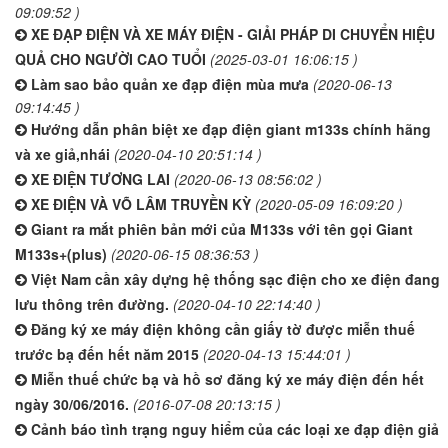
09:09:52 )
XE ĐẠP ĐIỆN VÀ XE MÁY ĐIỆN - GIẢI PHÁP DI CHUYỂN HIỆU
QUẢ CHO NGƯỜI CAO TUỔI
(2025-03-01 16:06:15 )
Làm sao bảo quản xe đạp điện mùa mưa
(2020-06-13
09:14:45 )
Hướng dẫn phân biệt xe đạp điện giant m133s chính hãng
và xe giả,nhái
(2020-04-10 20:51:14 )
XE ĐIỆN TƯƠNG LAI
(2020-06-13 08:56:02 )
XE ĐIỆN VÀ VÕ LÂM TRUYỀN KỲ
(2020-05-09 16:09:20 )
Giant ra mắt phiên bản mới của M133s với tên gọi Giant
M133s+(plus)
(2020-06-15 08:36:53 )
Việt Nam cần xây dựng hệ thống sạc điện cho xe điện đang
lưu thông trên đường.
(2020-04-10 22:14:40 )
Đăng ký xe máy điện không cần giấy tờ được miễn thuế
trước bạ đến hết năm 2015
(2020-04-13 15:44:01 )
Miễn thuế chức bạ và hồ sơ đăng ký xe máy điện đến hết
ngày 30/06/2016.
(2016-07-08 20:13:15 )
Cảnh báo tình trạng nguy hiểm của các loại xe đạp điện giả