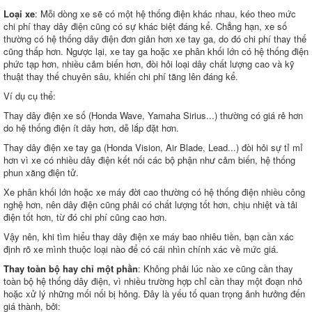
Loại xe
: Mỗi dòng xe sẽ có một hệ thống điện khác nhau, kéo theo mức
chi phí thay dây điện cũng có sự khác biệt đáng kể. Chẳng hạn, xe số
thường có hệ thống dây điện đơn giản hơn xe tay ga, do đó chi phí thay thế
cũng thấp hơn. Ngược lại, xe tay ga hoặc xe phân khối lớn có hệ thống điện
phức tạp hơn, nhiều cảm biến hơn, đòi hỏi loại dây chất lượng cao và kỹ
thuật thay thế chuyên sâu, khiến chi phí tăng lên đáng kể.
Ví dụ cụ thể:
Thay dây điện xe số (Honda Wave, Yamaha Sirius...) thường có giá rẻ hơn
do hệ thống điện ít dây hơn, dễ lắp đặt hơn.
Thay dây điện xe tay ga (Honda Vision, Air Blade, Lead...) đòi hỏi sự tỉ mỉ
hơn vì xe có nhiều dây điện kết nối các bộ phận như cảm biến, hệ thống
phun xăng điện tử.
Xe phân khối lớn hoặc xe máy đời cao thường có hệ thống điện nhiều công
nghệ hơn, nên dây điện cũng phải có chất lượng tốt hơn, chịu nhiệt và tải
điện tốt hơn, từ đó chi phí cũng cao hơn.
Vậy nên, khi tìm hiểu thay dây điện xe máy bao nhiêu tiền, bạn cần xác
định rõ xe mình thuộc loại nào để có cái nhìn chính xác về mức giá.
Thay toàn bộ hay chỉ một phần
: Không phải lúc nào xe cũng cần thay
toàn bộ hệ thống dây điện, vì nhiều trường hợp chỉ cần thay một đoạn nhỏ
hoặc xử lý những mối nối bị hỏng. Đây là yếu tố quan trọng ảnh hưởng đến
giá thành, bởi: