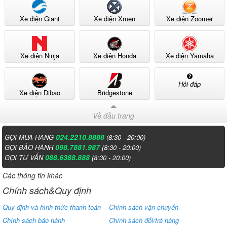
Xe điện Giant
Xe điện Xmen
Xe điện Zoomer
Xe điện Ninja
Xe điện Honda
Xe điện Yamaha
Hỏi đáp
Xe điện Dibao
Bridgestone
Về đầu trang
024.2210.8888
GỌI MUA HÀNG
(8:30 - 20:00)
098.7881.987
GỌI BẢO HÀNH
(8:30 - 20:00)
088.6388.888
GỌI TƯ VẤN
(8:30 - 20:00)
Các thông tin khác
Chính sách&Quy định
Quy định và hình thức thanh toán
Chính sách vận chuyển
Chính sách bảo hành
Chính sách đổi/trả hàng