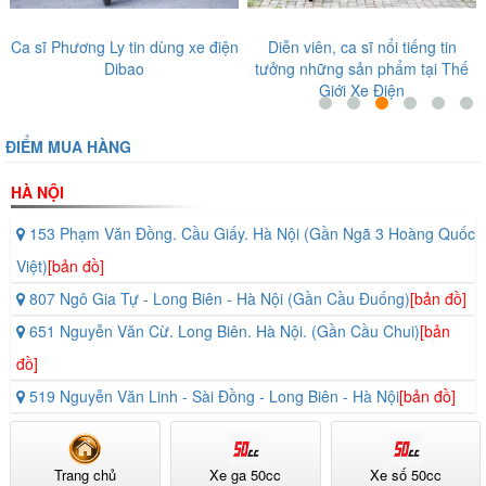
n
Diễn viên, ca sĩ nổi tiếng tin
Nghệ sĩ Giang Còi tin tưởng sản
tưởng những sản phẩm tại Thế
phẩm tại Thế Giới Xe Điện
Giới Xe Điện
ĐIỂM MUA HÀNG
HÀ NỘI
153 Phạm Văn Đồng. Cầu Giấy. Hà Nội (Gần Ngã 3 Hoàng Quốc
Việt)
[bản đồ]
807 Ngô Gia Tự - Long Biên - Hà Nội (Gần Cầu Đuống)
[bản đồ]
651 Nguyễn Văn Cừ. Long Biên. Hà Nội. (Gần Cầu Chui)
[bản
đồ]
519 Nguyễn Văn Linh - Sài Đồng - Long Biên - Hà Nội
[bản đồ]
Trang chủ
Xe ga 50cc
Xe số 50cc