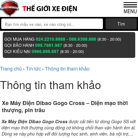
Tìm
024.2210.8888
088.6388.888
GỌI MUA HÀNG
-
(8:30 - 20:00)
098.7881.987
GỌI BẢO HÀNH
(8:30 - 20:00)
0966.888.887
GỌI KIẾU NẠI
(8:30 - 20:00)
Trang chủ
Tin tức
Thông tin tham khảo
›
›
Thông tin tham khảo
Xe Máy Điện Dibao Gogo Cross – Diện mạo thời
thượng, pin trâu
Xe Máy Điện Dibao Gogo Cross
được cải tiến từ dòng Gogo SS với
diện mạo thời thượng cùng động cơ không chổi than vận hành êm ái.
Dòng xe này phù hợp với đối tượng học sinh, sinh viên, bà nội trợ,...