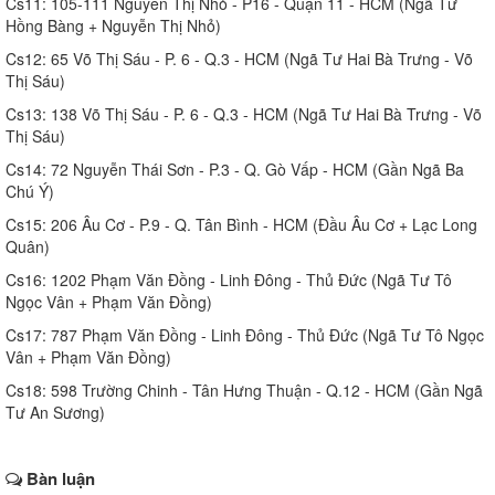
Cs11: 105-111 Nguyễn Thị Nhỏ - P16 - Quận 11 - HCM (Ngã Tư
Hồng Bàng + Nguyễn Thị Nhỏ)
Cs12: 65 Võ Thị Sáu - P. 6 - Q.3 - HCM (Ngã Tư Hai Bà Trưng - Võ
Thị Sáu)
Cs13: 138 Võ Thị Sáu - P. 6 - Q.3 - HCM (Ngã Tư Hai Bà Trưng - Võ
Thị Sáu)
Cs14: 72 Nguyễn Thái Sơn - P.3 - Q. Gò Vấp - HCM (Gần Ngã Ba
Chú Ý)
Cs15: 206 Âu Cơ - P.9 - Q. Tân Bình - HCM (Đầu Âu Cơ + Lạc Long
Quân)
Cs16: 1202 Phạm Văn Đồng - Linh Đông - Thủ Đức (Ngã Tư Tô
Ngọc Vân + Phạm Văn Đồng)
Cs17: 787 Phạm Văn Đồng - Linh Đông - Thủ Đức (Ngã Tư Tô Ngọc
Vân + Phạm Văn Đồng)
Cs18: 598 Trường Chinh - Tân Hưng Thuận - Q.12 - HCM (Gần Ngã
Tư An Sương)
Bàn luận