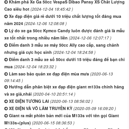
Khám phá Xe Ga 50cc VespaS Dibao Pansy XS Chất Lượng
Cao siêu hot
(2024-12-04 18:45:42 )
Xe đạp điện giá rẻ dưới 10 triệu chất lượng tốt đáng mua
năm 2024
(2024-12-06 12:08:08 )
Lý do xe ga 50cc Kymco Candy luôn được đánh giá là mẫu
xe tốt nhất trong nhiều năm liền
(2024-12-06 12:07:17 )
Điểm danh 3 mẫu xe máy 50cc Ally cao cấp, sang chảnh
nhưng giá cực học sinh
(2024-12-04 18:24:58 )
Điểm danh 3 mẫu xe số 50cc dưới 15 triệu đáng để bạn chi
mua
(2024-12-04 18:23:32 )
Làm sao bảo quản xe đạp điện mùa mưa
(2020-06-13
09:14:45 )
Hướng dẫn phân biệt xe đạp điện giant m133s chính hãng
và xe giả,nhái
(2020-04-10 20:51:14 )
XE ĐIỆN TƯƠNG LAI
(2020-06-13 08:56:02 )
XE ĐIỆN VÀ VÕ LÂM TRUYỀN KỲ
(2020-05-09 16:09:20 )
Giant ra mắt phiên bản mới của M133s với tên gọi Giant
M133s+(plus)
(2020-06-15 08:36:53 )