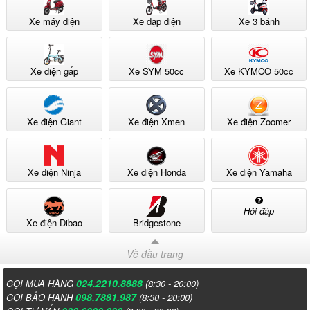
Xe máy điện
Xe đạp điện
Xe 3 bánh
Xe điện gấp
Xe SYM 50cc
Xe KYMCO 50cc
Xe điện Giant
Xe điện Xmen
Xe điện Zoomer
Xe điện Ninja
Xe điện Honda
Xe điện Yamaha
Hỏi đáp
Xe điện Dibao
Bridgestone
Về đầu trang
024.2210.8888
GỌI MUA HÀNG
(8:30 - 20:00)
098.7881.987
GỌI BẢO HÀNH
(8:30 - 20:00)