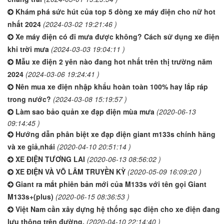
Khám phá sức hút của top 5 dòng xe máy điện cho nữ hot
nhất 2024
(2024-03-02 19:21:46 )
Xe máy điện có đi mưa được không? Cách sử dụng xe điện
khi trời mưa
(2024-03-03 19:04:11 )
Mẫu xe điện 2 yên nào đang hot nhất trên thị trường năm
2024
(2024-03-06 19:24:41 )
Nên mua xe điện nhập khẩu hoàn toàn 100% hay lắp ráp
trong nước?
(2024-03-08 15:19:57 )
Làm sao bảo quản xe đạp điện mùa mưa
(2020-06-13
09:14:45 )
Hướng dẫn phân biệt xe đạp điện giant m133s chính hãng
và xe giả,nhái
(2020-04-10 20:51:14 )
XE ĐIỆN TƯƠNG LAI
(2020-06-13 08:56:02 )
XE ĐIỆN VÀ VÕ LÂM TRUYỀN KỲ
(2020-05-09 16:09:20 )
Giant ra mắt phiên bản mới của M133s với tên gọi Giant
M133s+(plus)
(2020-06-15 08:36:53 )
Việt Nam cần xây dựng hệ thống sạc điện cho xe điện đang
lưu thông trên đường.
(2020-04-10 22:14:40 )