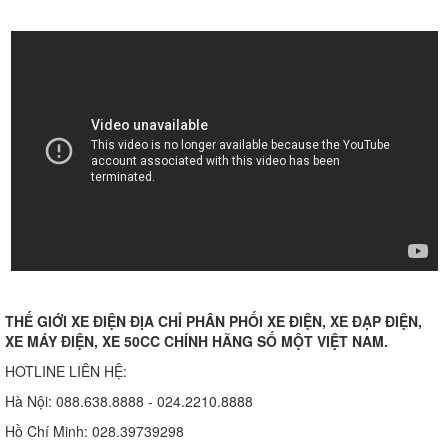
THẾ GIỚI XE ĐIỆN ĐỊA CHỈ PHÂN PHỐI XE ĐIỆN, XE ĐẠP ĐIỆN,
XE MÁY ĐIỆN, XE 50CC CHÍNH HÃNG SỐ MỘT VIỆT NAM.
HOTLINE LIÊN HỆ:
Hà Nội: 088.638.8888 - 024.2210.8888
Hồ Chí Minh: 028.39739298