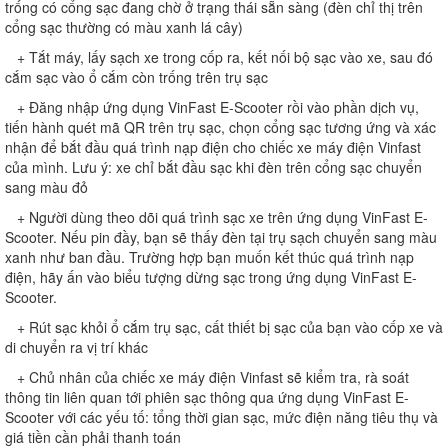
trống có cổng sạc đang chờ ở trạng thái sẵn sàng (đèn chỉ thị trên
cổng sạc thường có màu xanh lá cây)
+ Tắt máy, lấy sạch xe trong cốp ra, kết nối bộ sạc vào xe, sau đó
cắm sạc vào ổ cắm còn trống trên trụ sạc
+ Đăng nhập ứng dụng VinFast E-Scooter rồi vào phần dịch vụ,
tiến hành quét mã QR trên trụ sạc, chọn cổng sạc tương ứng và xác
nhận để bắt đầu quá trình nạp điện cho chiếc xe máy điện Vinfast
của mình. Lưu ý: xe chỉ bắt đầu sạc khi đèn trên cổng sạc chuyển
sang màu đỏ
+ Người dùng theo dõi quá trình sạc xe trên ứng dụng VinFast E-
Scooter. Nếu pin đầy, bạn sẽ thấy đèn tại trụ sạch chuyển sang màu
xanh như ban đầu. Trường hợp bạn muốn kết thúc quá trình nạp
điện, hãy ấn vào biểu tượng dừng sạc trong ứng dụng VinFast E-
Scooter.
+ Rút sạc khỏi ổ cắm trụ sạc, cất thiết bị sạc của bạn vào cốp xe và
di chuyển ra vị trí khác
+ Chủ nhân của chiếc xe máy điện Vinfast sẽ kiểm tra, rà soát
thông tin liên quan tới phiên sạc thông qua ứng dụng VinFast E-
Scooter với các yếu tố: tổng thời gian sạc, mức điện năng tiêu thụ và
giá tiền cần phải thanh toán