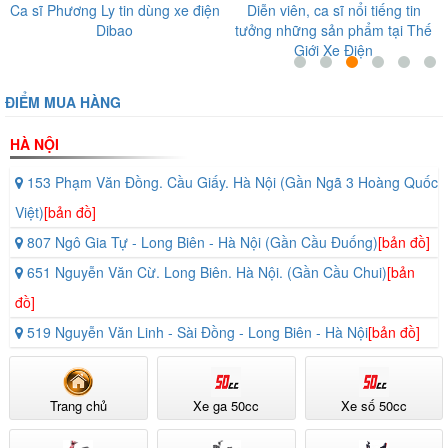
n
Diễn viên, ca sĩ nổi tiếng tin
Nghệ sĩ Giang Còi tin tưởng sản
tưởng những sản phẩm tại Thế
phẩm tại Thế Giới Xe Điện
Giới Xe Điện
ĐIỂM MUA HÀNG
HÀ NỘI
153 Phạm Văn Đồng. Cầu Giấy. Hà Nội (Gần Ngã 3 Hoàng Quốc
Việt)
[bản đồ]
807 Ngô Gia Tự - Long Biên - Hà Nội (Gần Cầu Đuống)
[bản đồ]
651 Nguyễn Văn Cừ. Long Biên. Hà Nội. (Gần Cầu Chui)
[bản
đồ]
519 Nguyễn Văn Linh - Sài Đồng - Long Biên - Hà Nội
[bản đồ]
Trang chủ
Xe ga 50cc
Xe số 50cc