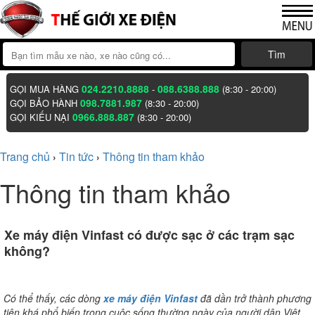
Tìm
024.2210.8888
088.6388.888
GỌI MUA HÀNG
-
(8:30 - 20:00)
098.7881.987
GỌI BẢO HÀNH
(8:30 - 20:00)
0966.888.887
GỌI KIẾU NẠI
(8:30 - 20:00)
Trang chủ
Tin tức
Thông tin tham khảo
›
›
Thông tin tham khảo
Xe máy điện Vinfast có được sạc ở các trạm sạc
không?
Có thể thấy, các dòng
xe máy điện Vinfast
đã dần trở thành phương
tiện khá phổ biến trong cuộc sống thường ngày của người dân Việt