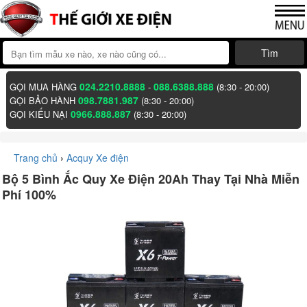
Tìm
024.2210.8888
088.6388.888
GỌI MUA HÀNG
-
(8:30 - 20:00)
098.7881.987
GỌI BẢO HÀNH
(8:30 - 20:00)
0966.888.887
GỌI KIẾU NẠI
(8:30 - 20:00)
Trang chủ
›
Acquy Xe điện
Bộ 5 Bình Ắc Quy Xe Điện 20Ah Thay Tại Nhà Miễn
Phí 100%