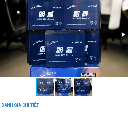
Bánh xe:
Bảo vệ dòng:
Bảo vệ tụt áp:
Phụ kiện đi kèm:
ĐÁNH GIÁ CHI TIẾT