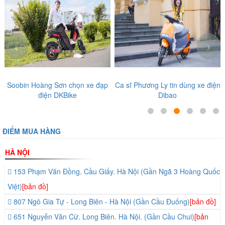
‹
›
Soobin Hoàng Sơn chọn xe đạp
Ca sĩ Phương Ly tin dùng xe điện
điện DKBike
Dibao
ĐIỂM MUA HÀNG
HÀ NỘI
153 Phạm Văn Đồng. Cầu Giấy. Hà Nội (Gần Ngã 3 Hoàng Quốc
Việt)
[bản đồ]
807 Ngô Gia Tự - Long Biên - Hà Nội (Gần Cầu Đuống)
[bản đồ]
651 Nguyễn Văn Cừ. Long Biên. Hà Nội. (Gần Cầu Chui)
[bản