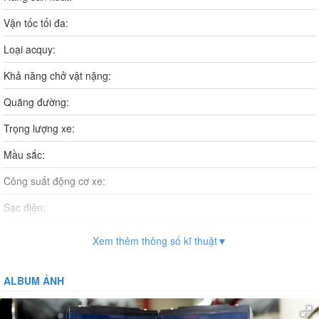
Vận tốc tối đa:
Loại acquy:
Khả năng chở vật nặng:
Quãng đường:
Trọng lượng xe:
Mầu sắc:
Công suất động cơ xe:
Sạc điện:
Thời gian sạc điện:
Xem thêm thông số kĩ thuật▼
Vận hành:
ALBUM ẢNH
Hệ thống phanh:
Giảm xóc: