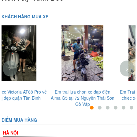
KHÁCH HÀNG MUA XE
‹
›
g con
Hotgirl Yến Xôi tại Thế Giới Xe
Thanh Bi (Kem Xôi) tin tưởn
ế Giới
Điện
dụng Xmen Plus Dibao tại 
Giới Xe Điện
ĐIỂM MUA HÀNG
HÀ NỘI