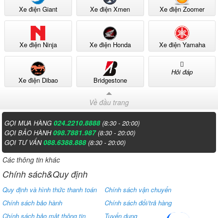
Xe điện Giant
Xe điện Xmen
Xe điện Zoomer
Xe điện Ninja
Xe điện Honda
Xe điện Yamaha
Hỏi đáp
Xe điện Dibao
Bridgestone
Về đầu trang
024.2210.8888
GỌI MUA HÀNG
(8:30 - 20:00)
098.7881.987
GỌI BẢO HÀNH
(8:30 - 20:00)
088.6388.888
GỌI TƯ VẤN
(8:30 - 20:00)
Các thông tin khác
Chính sách&Quy định
Quy định và hình thức thanh toán
Chính sách vận chuyển
Chính sách bảo hành
Chính sách đổi/trả hàng
Chính sách bảo mật thông tin
Tuyển dụng