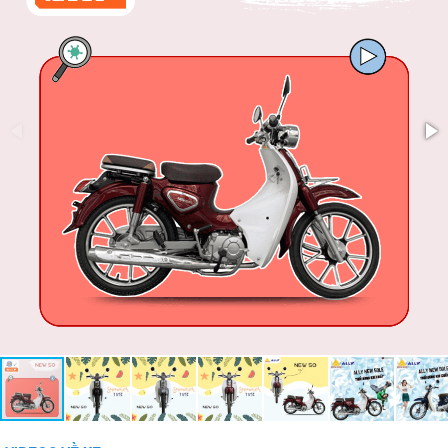
Bảo vệ dòng:
Bảo vệ tụt áp:
Phụ kiện đi kèm:
Gương