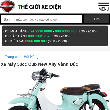
Tìm
024.2210.8888
088.6388.888
GỌI MUA HÀNG
-
(8:30 - 20:00)
098.7881.987
GỌI BẢO HÀNH
(8:30 - 20:00)
0966.888.887
GỌI KIẾU NẠI
(8:30 - 20:00)
Trang chủ
›
Hết Hàng
Xe Máy 50cc Cub New Ally Vành Đúc