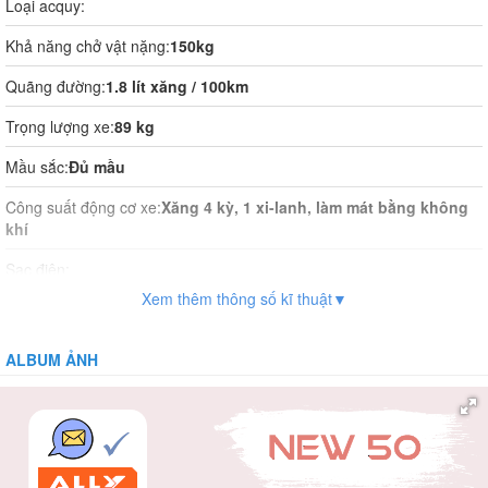
Loại acquy:
Khả năng chở vật nặng:
150kg
Quãng đường:
1.8 lít xăng / 100km
Trọng lượng xe:
89 kg
Mầu sắc:
Đủ mầu
Công suất động cơ xe:
Xăng 4 kỳ, 1 xi-lanh, làm mát bằng không
khí
Sạc điện:
Xem thêm thông số kĩ thuật▼
Thời gian sạc điện:
Vận hành:
Khởi động nút đề hoặc cần đạp
ALBUM ẢNH
Hệ thống phanh:
Phanh cơ
Giảm xóc:
Ống lồng giảm chấn thuỷ lực
Bánh xe:
Có săm