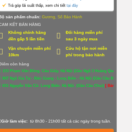
Trả góp lãi suất thấp, xem chi tiết
tại đây
Bộ sản phẩm chuẩn:
Gương, Sổ Bảo Hành
CAM KẾT BÁN HÀNG
Không chính hãng
Đổi hàng miễn phí
đền gấp 5 lần tiền
sau 3 ngày mua
Vận chuyển miễn phí
Cứu hộ tận nơi miễn
10km
phí trong bảo hành
Điểm còn hàng
153 Phạm Văn Đồng. Cầu Giấy. Hà Nội (Gần Ngã 3 Hoàng Quốc Việt)
[ 
807 Ngô Gia Tự - Đức Giang - Long Biên - Hà Nội (Gần Cầu Đuông)
[ B
651 Nguyễn Văn Cừ. Long Biên. Hà Nội. (Gần Cầu Chui)
[ Bản đồ ]
Giờ làm việc:
từ 8h30 - 21h00 tất cả các ngày trong tuần.