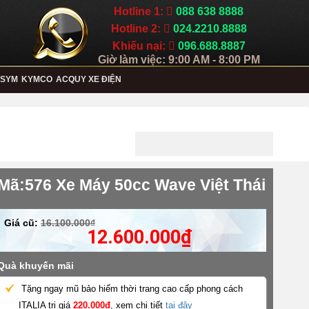
Hotline 1:
088 638 8888
Hotline 2:
024.2210.8888
Khiếu nại:
096.688.8887
Giờ làm việc: 9:00 AM - 8:00 PM
SYM
KYMCO
ACQUY XE ĐIỆN
Mã:576 Xe Máy 50cc Wave Việt Thái
Giá cũ:
16.100.000₫
12.600.000
₫
Quà khuyến mãi
Tặng ngay mũ bảo hiểm thời trang cao cấp phong cách
ITALIA trị giá
220.000đ
, xem chi tiết
tại đây