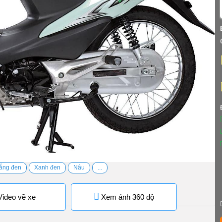
ắng đen
Xanh đen
Nâu
...
ideo về xe
Xem ảnh 360 độ