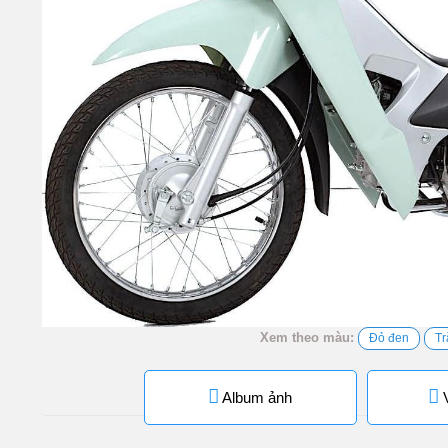
Xem theo màu:
Đỏ đen
Tr
Album ảnh
V