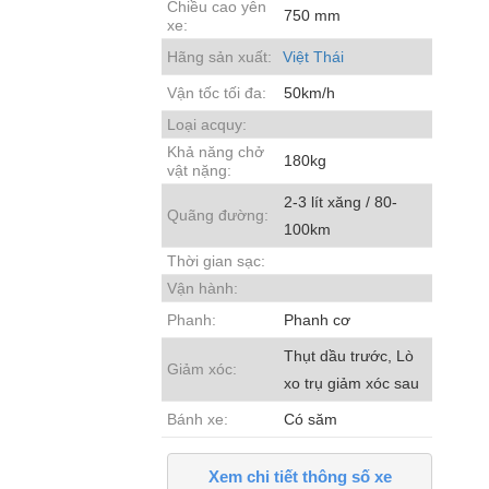
Chiều cao yên
750 mm
xe:
Hãng sản xuất:
Việt Thái
Vận tốc tối đa:
50km/h
Loại acquy:
Khả năng chở
180kg
vật nặng:
2-3 lít xăng / 80-
Quãng đường:
100km
Thời gian sạc:
Vận hành:
Phanh:
Phanh cơ
Thụt dầu trước, Lò
Giảm xóc:
xo trụ giảm xóc sau
Bánh xe:
Có săm
Xem chi tiết thông số xe