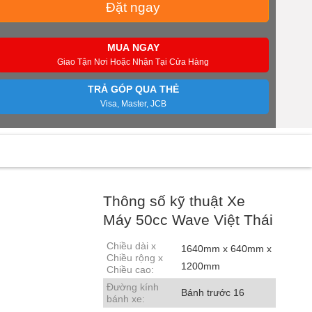
Đặt ngay
MUA NGAY
Giao Tận Nơi Hoặc Nhận Tại Cửa Hàng
TRẢ GÓP QUA THẺ
Visa, Master, JCB
Thông số kỹ thuật Xe
Máy 50cc Wave Việt Thái
Chiều dài x
1640mm x 640mm x
Chiều rộng x
1200mm
Chiều cao:
Đường kính
Bánh trước 16
bánh xe: