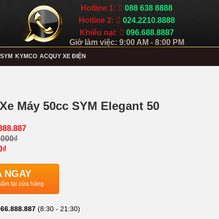
Hotline 1:
088 638 8888
Hotline 2:
024.2210.8888
Khiếu nại:
096.688.8887
Giờ làm việc: 9:00 AM - 8:00 PM
SYM
KYMCO
ACQUY XE ĐIỆN
 Xe Máy 50cc SYM Elegant 50
888.887
.000₫
0₫
 NGAY
ẩm tại cửa hàng
66.888.887
(8:30 - 21:30)