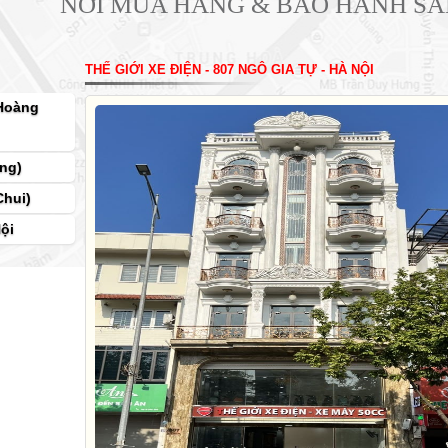
NƠI MUA HÀNG & BẢO HÀNH S
THẾ GIỚI XE ĐIỆN - 807 NGÔ GIA TỰ - HÀ NỘI
 Hoàng
ng)
Chui)
ội