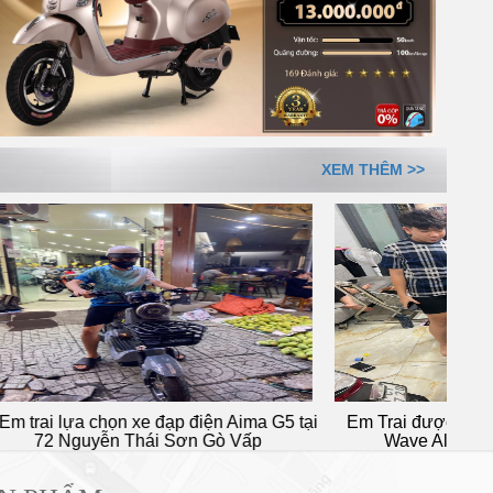
XEM THÊM >>
n Aima G5 tại
Em Trai được bố mẹ mua tặng chiếc xe
ò Vấp
Wave Ally 50cc Cực Chiến