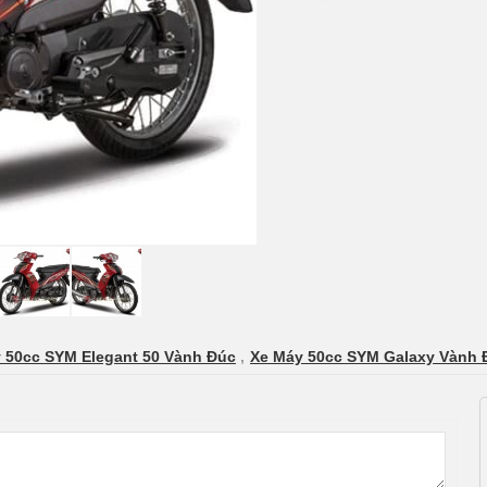
 50cc SYM Elegant 50 Vành Đúc
,
Xe Máy 50cc SYM Galaxy Vành 