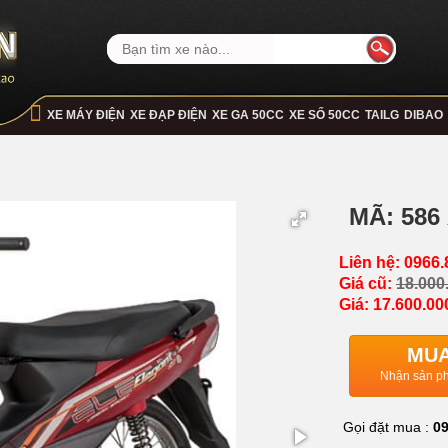
XE MÁY ĐIỆN
XE ĐẠP ĐIỆN
XE GA 50CC
XE SỐ 50CC
TAILG
DIBAO
MÃ: 586
Liên hệ: 0966.
Giá cũ:
18.000
Giá: 17.600.00
MUA
Nhận sản ph
Gọi đặt mua :
09