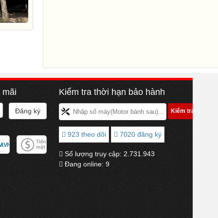
n mãi
Kiểm tra thời hạn bảo hành
923 theo dõi
7020 đăng ký
Số lượng truy cập:
2.731.943
Đang online:
9