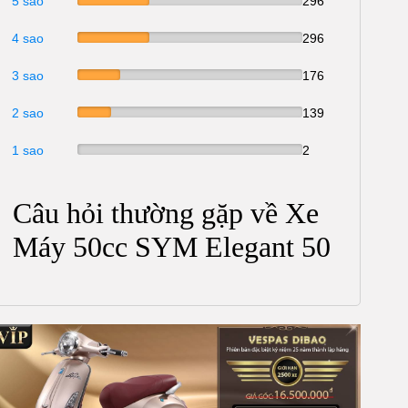
5 sao
296
4 sao
296
3 sao
176
2 sao
139
1 sao
2
Câu hỏi thường gặp về Xe
Máy 50cc SYM Elegant 50