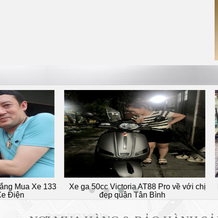
0cc Victoria AT88 Pro về với chị
Em trai lựa chọn xe đạp điệ
đẹp quận Tân Bình
72 Nguyễn Thái Sơn G