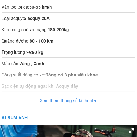
Vận tốc tối đa:
50-55 km/h
Loại acquy:
5 acquy 20A
Khả năng chở vật nặng:
180-200kg
Quãng đường:
80 - 100 km
Trọng lượng xe:
90 kg
Mầu sắc:
Vàng , Xanh
Công suất động cơ xe:
Động cơ 3 pha siêu khỏe
Sạc điện:
tự động ngắt khi Acquy đầy
Thời gian sạc điện:
12 -14 giờ
Xem thêm thông số kĩ thuật▼
Vận hành:
Tự động
ALBUM ẢNH
Hệ thống phanh:
Phanh đĩa trước
Giảm xóc:
Giám xóc giữa cực lớn