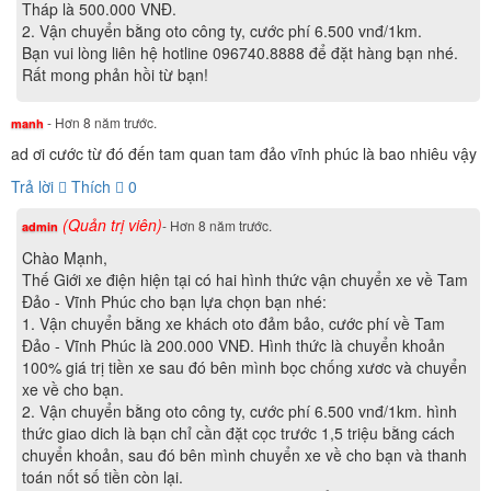
Tháp là 500.000 VNĐ.
2. Vận chuyển bằng oto công ty, cước phí 6.500 vnđ/1km.
Bạn vui lòng liên hệ hotline 096740.8888 để đặt hàng bạn nhé.
Rất mong phản hồi từ bạn!
- Hơn 8 năm trước.
manh
Phanh đĩa trước xe máy điện Xmen Yadea
ad ơi cước từ đó đến tam quan tam đảo vĩnh phúc là bao nhiêu vậy
Trả lời
Thích
0
(Quản trị viên)
- Hơn 8 năm trước.
Sàn xe được thiết kế rộng với bề mặt nhám chống trơn
admin
trượt, bắn bẩn khi di chuyển trên đường.
Chào Mạnh,
Thế Giới xe điện hiện tại có hai hình thức vận chuyển xe về Tam
Đảo - Vĩnh Phúc cho bạn lựa chọn bạn nhé:
1. Vận chuyển bằng xe khách oto đảm bảo, cước phí về Tam
Đảo - Vĩnh Phúc là 200.000 VNĐ. Hình thức là chuyển khoản
100% giá trị tiền xe sau đó bên mình bọc chống xươc và chuyển
xe về cho bạn.
2. Vận chuyển bằng oto công ty, cước phí 6.500 vnđ/1km. hình
thức giao dich là bạn chỉ cần đặt cọc trước 1,5 triệu bằng cách
chuyển khoản, sau đó bên mình chuyển xe về cho bạn và thanh
toán nốt số tiền còn lại.