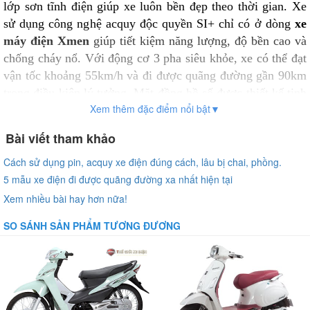
lớp sơn tĩnh điện giúp xe luôn bền đẹp theo thời gian. Xe
sử dụng công nghệ acquy độc quyền SI+ chỉ có ở dòng
xe
máy điện Xmen
giúp tiết kiệm năng lượng, độ bền cao và
chống cháy nổ. Với động cơ 3 pha siêu khỏe, xe có thể đạt
vận tốc khoảng 55km/h và đi được quãng đường gần 90km
trong điều kiện lý tưởng. Mặt đồng hồ số được thiết kế tinh
Xem thêm đặc điểm nổi bật▼
xảo, sắc nét hiển thị rõ thông tin về vận tốc và lượng điện
năng của xe
Bài viết tham khảo
Cách sử dụng pin, acquy xe điện đúng cách, lâu bị chai, phồng.
5 mẫu xe điện đi được quãng đường xa nhất hiện tại
Xem nhiều bài hay hơn nữa!
SO SÁNH SẢN PHẨM TƯƠNG ĐƯƠNG