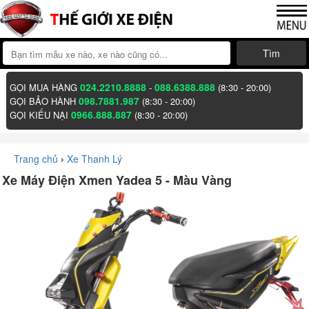
Tìm
024.2210.8888
088.6388.888
GỌI MUA HÀNG
-
(8:30 - 20:00)
098.7881.987
GỌI BẢO HÀNH
(8:30 - 20:00)
0966.888.887
GỌI KIẾU NẠI
(8:30 - 20:00)
Trang chủ
›
Xe Thanh Lý
Xe Máy Điện Xmen Yadea 5 - Màu Vàng