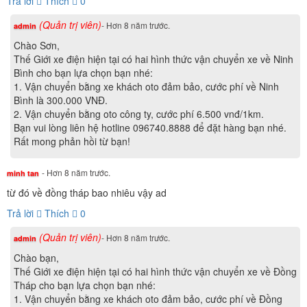
Trả lời
Thích
0
Hệ thống đèn xe
(Quản trị viên)
- Hơn 8 năm trước.
admin
Chào Sơn,
Hệ thống phanh đĩa tạo lực phanh lớn nhờ ma sát của má
Thế Giới xe điện hiện tại có hai hình thức vận chuyển xe về Ninh
và đĩa phanh thông qua lực dẫn động dầu phanh, an toàn
Bình cho bạn lựa chọn bạn nhé:
hơn khi dừng xe đột ngột. Hai bánh xe có đường kính lớn
1. Vận chuyển bằng xe khách oto đảm bảo, cước phí về Ninh
Bình là 300.000 VNĐ.
giúp xe di chuyển bám đường hơn đảm bảo an toàn trong
2. Vận chuyển bằng oto công ty, cước phí 6.500 vnđ/1km.
mọi điều kiện thời tiết và đường xá. Chắn bùn liền được
Bạn vui lòng liên hệ hotline 096740.8888 để đặt hàng bạn nhé.
thiết kế to và rộng hơn so với đời xe cũ nhằm chống bắn
Rất mong phản hồi từ bạn!
bẩn khi di chuyển trên những mặt đường bẩn ướt.
- Hơn 8 năm trước.
minh tan
từ đó về đồng tháp bao nhiêu vậy ad
Trả lời
Thích
0
(Quản trị viên)
- Hơn 8 năm trước.
admin
Chào bạn,
Thế Giới xe điện hiện tại có hai hình thức vận chuyển xe về Đồng
Tháp cho bạn lựa chọn bạn nhé:
1. Vận chuyển bằng xe khách oto đảm bảo, cước phí về Đồng