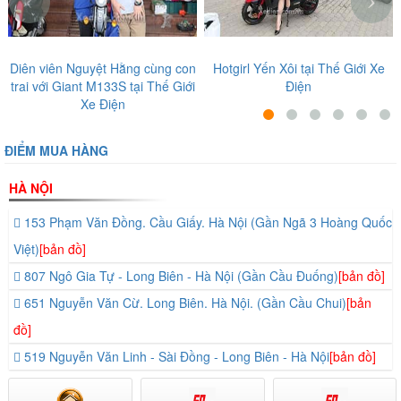
và nút mở khóa tự động có biểu tượng hình sét. Với nút mở
khóa tự động, người dùng có thể vận hành xe mà không
cần chìa khóa điện.
Diên viên Nguyệt Hằng cùng con
Hotgirl Yến Xôi tại Thế Giới Xe
trai với Giant M133S tại Thế Giới
Điện
Xe Điện
ĐIỂM MUA HÀNG
HÀ NỘI
153 Phạm Văn Đồng. Cầu Giấy. Hà Nội (Gần Ngã 3 Hoàng Quốc
Việt)
[bản đồ]
807 Ngô Gia Tự - Long Biên - Hà Nội (Gần Cầu Đuống)
[bản đồ]
651 Nguyễn Văn Cừ. Long Biên. Hà Nội. (Gần Cầu Chui)
[bản
đồ]
519 Nguyễn Văn Linh - Sài Đồng - Long Biên - Hà Nội
[bản đồ]