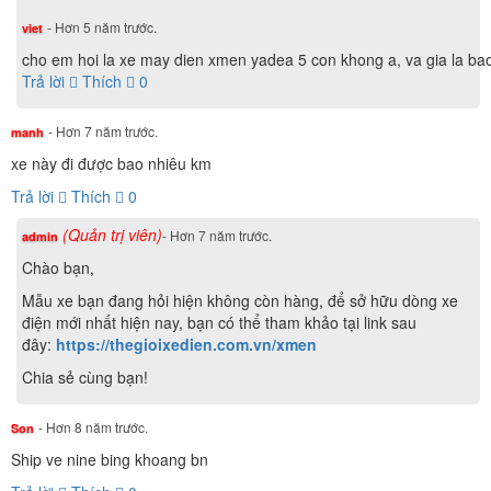
khiển di chuyển dễ dàng hơn trong điều kiện trời tối. Hệ
- Hơn 5 năm trước.
viet
thống đèn xi-nhan trước và sau cũng được sử dụng công
cho em hoi la xe may dien xmen yadea 5 con khong a, va gia la ba
nghệ chiếu sang Halogen Led với thiết kế đẹp mắt, ấn
Trả lời
Thích
0
tượng hỗ trợ tích cực trong việc sang đường.
- Hơn 7 năm trước.
manh
xe này đi được bao nhiêu km
Trả lời
Thích
0
(Quản trị viên)
- Hơn 7 năm trước.
admin
Chào bạn,
Mẫu xe bạn đang hỏi hiện không còn hàng, để sở hữu dòng xe
điện mới nhất hiện nay, bạn có thể tham khảo tại link sau
đây:
https://thegioixedien.com.vn/xmen
Chia sẻ cùng bạn!
- Hơn 8 năm trước.
Son
Ship ve nine bing khoang bn