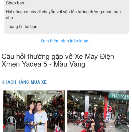
Chào bạn,
Hai dòng xe này di chuyển với vận tốc tương đương nhau bạn
nhé
Thông tin tới bạn!
Xem thêm bình luận khác...
Câu hỏi thường gặp về Xe Máy Điện
Xmen Yadea 5 - Màu Vàng
Đuôi xe thiết kế thanh thoát
KHÁCH HÀNG MUA XE
Phuộc giảm xóc thủy lực giúp xe có thể chạy được trên các
loại địa hình khắc nghiệt cũng như tải trọng vật nặng lên
đến 180kg. Ngoài ra, xe còn được trang bị chìa khóa chống
trộm tạo giúp người dùng yên tâm hơn. Bộ khóa chống
trộm gồm 4 nút điều khiển. Nút khóa xe tự động, nút mở
khóa thông thường, nút tìm xe với biểu tượng chiếc chuông
‹
›