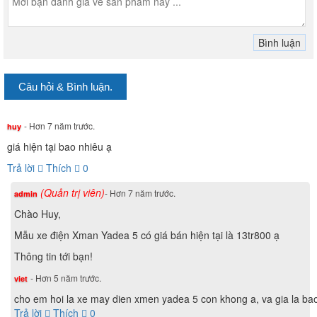
Câu hỏi & Bình luận.
- Hơn 7 năm trước.
huy
giá hiện tại bao nhiêu ạ
Trả lời
Thích
0
(Quản trị viên)
- Hơn 7 năm trước.
admin
Tay ga và hộp dầu
Chào Huy,
Mẫu xe điện Xman Yadea 5 có giá bán hiện tại là 13tr800 ạ
Thông tin tới bạn!
Khác với các dòng
xe máy điện
khác, hệ thống đèn của xe
xmen được nhà sản xuất sử dụng công nghệ Halogen Led
- Hơn 5 năm trước.
viet
mang lại hiệu quả ánh sáng cao và tiết kiệm điện năng cho
cho em hoi la xe may dien xmen yadea 5 con khong a, va gia la ba
xe. Đèn chiếu rộng với ánh sáng trắng giúp người điều
Trả lời
Thích
0