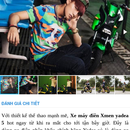
Bánh xe:
Không săm - Kích cỡ: 3.00-10 4PR
Bảo vệ dòng:
14 + / -2.0A
Bảo vệ tụt áp:
42 + / - 1.0V
Phụ kiện đi kèm:
Sạc 60V 20Ah, Dây sạc, Khóa báo động chống
trộm, Gương, Có xi-nhan
ĐÁNH GIÁ CHI TIẾT
Với thiết kế thể thao mạnh mẽ,
Xe máy điên Xmen yadea
5
hot ngay từ khi ra mắt cho tới tận bây giờ. Đây là