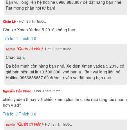
Bạn vui lòng liên hệ hotline 0966.888.887 để đặt hàng bạn nhé.
Rất mong phản hồi từ bạn!
- Hơn 8 năm trước.
Châu Lê
Còn xe Xmen Yadea 5 2016 không bạn
Trả lời
Thích
0
Sàn xe
(Quản trị viên)
- Hơn 8 năm trước.
admin
Chào bạn,
Đuôi xe thiết kế thanh thoát, tạo hiệu ứng động học giúp xe
Dạ bên mình còn hàng bạn nhé. Xe điện Xmen yadea 5 2016 có
lướt đi nhanh và êm ái. Chi tiết vuốt nhọn mang hơi hướng
giá bán hiện tại là 13.500.000 vnđ bạn ạ . Bạn vui lòng liên hệ
Hotline 0966888887 để được tư vấn và đặt hàng bạn nhé.
của những chiếc xe môtô phân khối lớn. Yên xe dài và rộng
thoải mái cho 2 người ngồi được bố trí gọn và hợp lý trên
- Hơn 9 năm trước.
Nguyễn Tiến Phúc
hệ thống khung thép carbon chịu lực cao.
chiếc yadea 5 này với chiếc xmen plus thì chiếc nào tăng tốc nhanh
hơn v ad?
Trả lời
Thích
0
(Quản trị viên)
- Hơn 9 năm trước.
admin