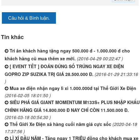
Câu hỏi & Bình luận.
Tin khác
Tri ân khách hàng tặng ngay 500.000 đ - 1.000.000 đ cho
khách hàng cũ mua thêm xe mới.
(2016-04-29 00:22:47 )
[ EVENT TẾT ] ĐOÁN ĐÚNG SỐ TRÚNG NGAY XE ĐIỆN
GOPRO ZIP SUZIKA TRỊ GIÁ 28.500.000 Đ.
(2016-01-29 21:33:16
)
Mua xe điện nhận ngay lì xì 1.000.000đ tại Thế Giới Xe Điện
(2016-02-05 18:01:50 )
SIÊU PHÁ GIÁ GIANT MOMENTUM M133S+ PLUS NHẬP KHẨU
CHÍNH HÃNG GIÁ 14.800.000 Đ NAY CHỈ CÒN 11.500.000 Đ.
(2016-03-18 00:54:30 )
Thế Giới Xe Điện xả hàng cuối năm giá cực sốc
(2020-04-18
17:37:56 )
LÌ XÌ ĐẦU NĂM - Tặng ngay 1 TRIỆU đồng cho khách mua xe