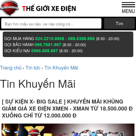
Tìm
024.2210.8888
088.6388.888
GỌI MUA HÀNG
-
(8:30 - 20:00)
098.7881.987
GỌI BẢO HÀNH
(8:30 - 20:00)
0966.888.887
GỌI KIẾU NẠI
(8:30 - 20:00)
Trang chủ
Tin tức
Tin Khuyến Mãi
›
›
Tin Khuyến Mãi
[ SỰ KIỆN X- BIG SALE ] KHUYẾN MÃI KHỦNG
GIẢM GIÁ XE ĐIỆN XMEN - XMAN TỪ 18.500.000 Đ
XUỐNG CHỈ TỪ 12.000.000 Đ