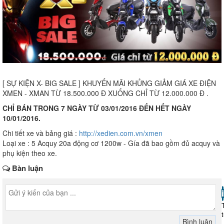
[ SỰ KIỆN X- BIG SALE ] KHUYẾN MÃI KHỦNG GIẢM GIÁ XE ĐIỆN
XMEN - XMAN TỪ 18.500.000 Đ XUỐNG CHỈ TỪ 12.000.000 Đ .
CHỈ BÁN TRONG 7 NGÀY TỪ 03/01/2016 ĐẾN HẾT NGÀY
10/01/2016.
Chi tiết xe và bảng giá :
http://xedien.com.vn/xmen
Loại xe : 5 Acquy 20a động cơ 1200w - Gía đã bao gồm đủ acquy và
phụ kiện theo xe.
Bàn luận