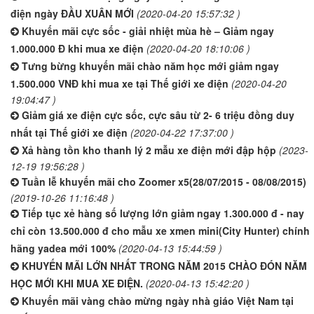
điện ngày ĐẦU XUÂN MỚI
(2020-04-20 15:57:32 )
Khuyến mãi cực sốc - giải nhiệt mùa hè – Giảm ngay
1.000.000 Đ khi mua xe điện
(2020-04-20 18:10:06 )
Tưng bừng khuyến mãi chào năm học mới giảm ngay
1.500.000 VNĐ khi mua xe tại Thế giới xe điện
(2020-04-20
19:04:47 )
Giảm giá xe điện cực sốc, cực sâu từ 2- 6 triệu đồng duy
nhất tại Thế giới xe điện
(2020-04-22 17:37:00 )
Xả hàng tồn kho thanh lý 2 mẫu xe điện mới đập hộp
(2023-
12-19 19:56:28 )
Tuần lễ khuyến mãi cho Zoomer x5(28/07/2015 - 08/08/2015)
(2019-10-26 11:16:48 )
Tiếp tục xẻ hàng số lượng lớn giảm ngay 1.300.000 đ - nay
chỉ còn 13.500.000 đ cho mẫu xe xmen mini(City Hunter) chính
hãng yadea mới 100%
(2020-04-13 15:44:59 )
KHUYẾN MÃI LỚN NHẤT TRONG NĂM 2015 CHÀO ĐÓN NĂM
HỌC MỚI KHI MUA XE ĐIỆN.
(2020-04-13 15:42:20 )
Khuyến mãi vàng chào mừng ngày nhà giáo Việt Nam tại