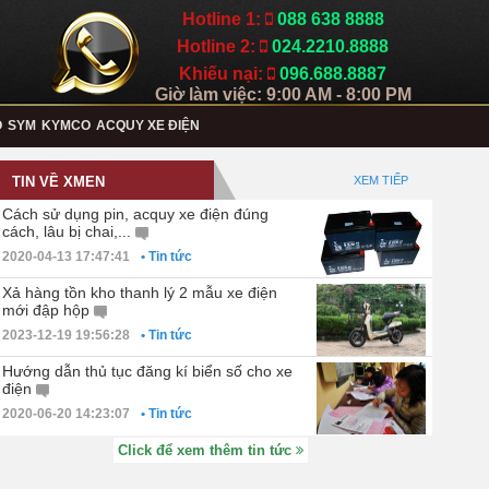
Hotline 1:
088 638 8888
Hotline 2:
024.2210.8888
Khiếu nại:
096.688.8887
Giờ làm việc: 9:00 AM - 8:00 PM
O
SYM
KYMCO
ACQUY XE ĐIỆN
TIN VỀ XMEN
XEM TIẾP
Cách sử dụng pin, acquy xe điện đúng
cách, lâu bị chai,...
2020-04-13 17:47:41
• Tin tức
Xả hàng tồn kho thanh lý 2 mẫu xe điện
mới đập hộp
2023-12-19 19:56:28
• Tin tức
Hướng dẫn thủ tục đăng kí biển số cho xe
điện
2020-06-20 14:23:07
• Tin tức
Click để xem thêm tin tức