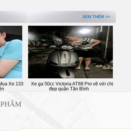
XEM THÊM >>
a 50cc Victoria AT88 Pro về với chị
Em trai lựa chọn xe đạp 
đẹp quận Tân Bình
72 Nguyễn Thái Sơ
 PHẨM