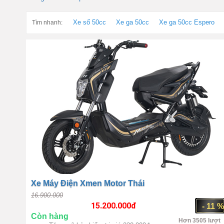
Xe số 50cc
Xe ga 50cc
Xe ga 50cc Espero
Tìm nhanh:
Xe Máy Điện Xmen Motor Thái
16.900.000
15.200.000
đ
- 11 
Còn hàng
Hơn 3505 lượt