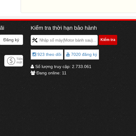
ãi
Kiểm tra thời hạn bảo hành
923 theo dõi
7020 đăng ký
Số lượng truy cập:
2.733.061
Đang online:
11