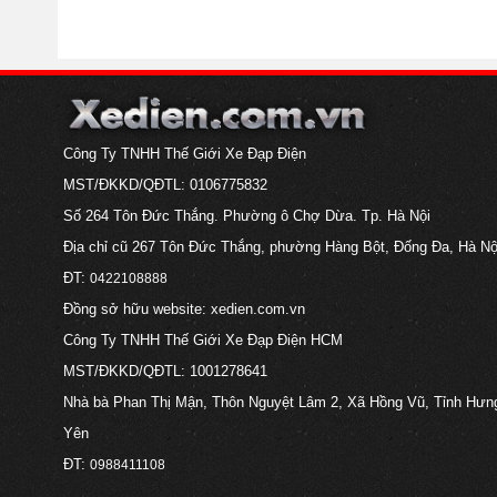
Công Ty TNHH Thế Giới Xe Đạp Điện
MST/ĐKKD/QĐTL: 0106775832
Số 264 Tôn Đức Thắng. Phường ô Chợ Dừa. Tp. Hà Nội
Địa chỉ cũ 267 Tôn Đức Thắng, phường Hàng Bột, Đống Đa, Hà Nộ
ĐT:
0422108888
Đồng sở hữu website: xedien.com.vn
Công Ty TNHH Thế Giới Xe Đạp Điện HCM
MST/ĐKKD/QĐTL: 1001278641
Nhà bà Phan Thị Mận, Thôn Nguyệt Lâm 2, Xã Hồng Vũ, Tỉnh Hưn
Yên
ĐT:
0988411108