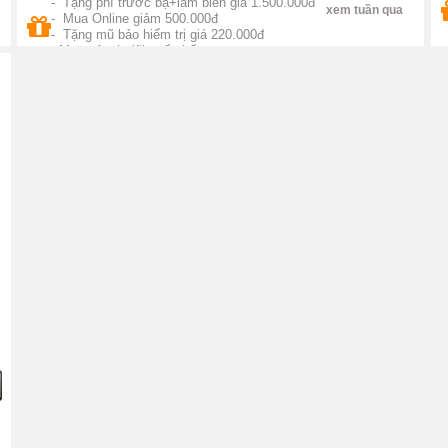
- Tặng phí trước bạ+làm biển giá 1.500.000đ
xem tuần qua
- Mua Online giảm 500.000đ
Đài Loan
1000 W
- Tặng mũ bảo hiểm trị giá 220.000đ
- Mua trả góp lãi suất thấp