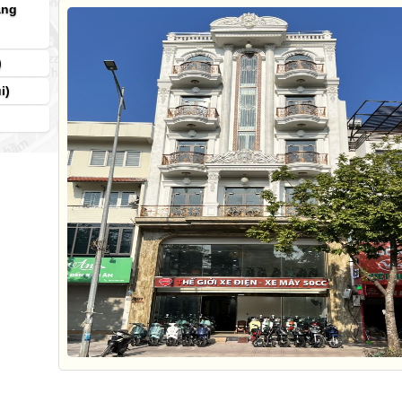
àng
)
i)