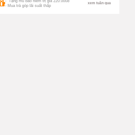
- Tặng mũ bảo hiểm trị giá 220.000đ
xem tuần qua
- Mua trả góp lãi suất thấp
Liên Doanh
800W