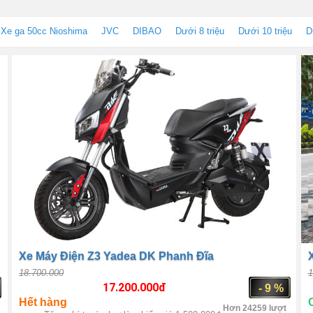
Xe ga 50cc Nioshima
JVC
DIBAO
Dưới 8 triệu
Dưới 10 triệu
D
Xe Máy Điện Z3 Yadea DK Phanh Đĩa
18.700.000
1
17.200.000
đ
%
- 9 %
Hết hàng
Hơn 24259 lượt