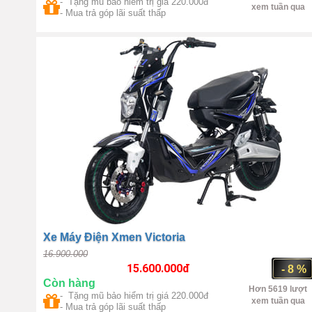
- Tặng mũ bảo hiểm trị giá 220.000đ
xem tuần qua
- Mua trả góp lãi suất thấp
Liên Doanh
800W
Xe Máy Điện Xmen Victoria
16.900.000
15.600.000
đ
- 8 %
Còn hàng
Hơn 5619 lượt
- Tặng mũ bảo hiểm trị giá 220.000đ
xem tuần qua
- Mua trả góp lãi suất thấp