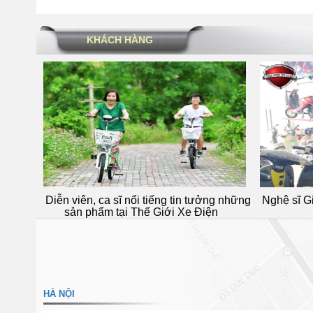
Việt Nhật
1000W
KHÁCH HÀNG
 ca sĩ nổi tiếng tin tưởng những
Nghệ sĩ Giang Còi tin tưởng s
ẩm tại Thế Giới Xe Điện
Thế Giới Xe Điện
HÀ NỘI