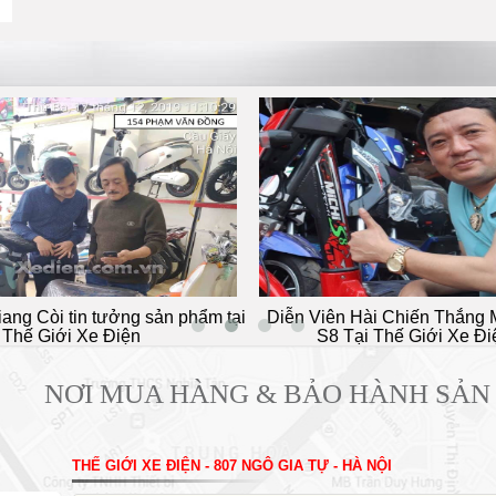
ản phẩm tại
Diễn Viên Hài Chiến Thắng Mua Xe 133
Xe g
S8 Tại Thế Giới Xe Điện
NƠI MUA HÀNG & BẢO HÀNH SẢN
THẾ GIỚI XE ĐIỆN - 807 NGÔ GIA TỰ - HÀ NỘI