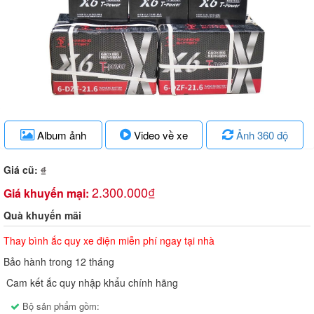
Album ảnh
Video về xe
Ảnh 360 độ
Giá cũ:
₫
2.300.000₫
Giá khuyến mại:
Quà khuyến mãi
Thay bình ắc quy xe điện miễn phí ngay tại nhà
Bảo hành trong 12 tháng
Cam kết ắc quy nhập khẩu chính hãng
Bộ sản phẩm gồm: