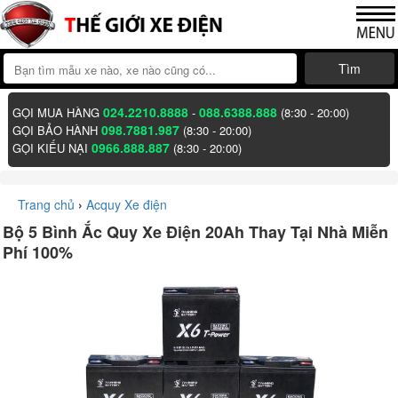
Tìm
024.2210.8888
088.6388.888
GỌI MUA HÀNG
-
(8:30 - 20:00)
098.7881.987
GỌI BẢO HÀNH
(8:30 - 20:00)
0966.888.887
GỌI KIẾU NẠI
(8:30 - 20:00)
Trang chủ
›
Acquy Xe điện
Bộ 5 Bình Ắc Quy Xe Điện 20Ah Thay Tại Nhà Miễn
Phí 100%