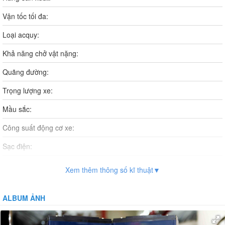
Vận tốc tối đa:
Loại acquy:
Khả năng chở vật nặng:
Quãng đường:
Trọng lượng xe:
Mầu sắc:
Công suất động cơ xe:
Sạc điện:
Thời gian sạc điện:
Xem thêm thông số kĩ thuật▼
Vận hành:
ALBUM ẢNH
Hệ thống phanh:
Giảm xóc: