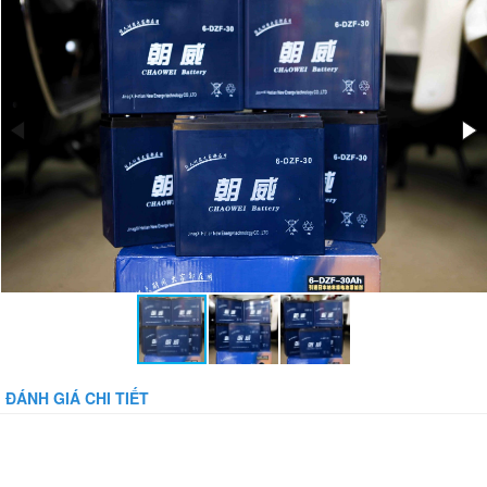
Bánh xe:
Bảo vệ dòng:
Bảo vệ tụt áp:
Phụ kiện đi kèm:
ĐÁNH GIÁ CHI TIẾT