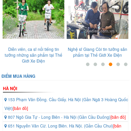
‹
›
n
Diễn viên, ca sĩ nổi tiếng tin
Nghệ sĩ Giang Còi tin tưởng sản
tưởng những sản phẩm tại Thế
phẩm tại Thế Giới Xe Điện
Giới Xe Điện
ĐIỂM MUA HÀNG
HÀ NỘI
153 Phạm Văn Đồng. Cầu Giấy. Hà Nội (Gần Ngã 3 Hoàng Quốc
Việt)
[bản đồ]
807 Ngô Gia Tự - Long Biên - Hà Nội (Gần Cầu Đuống)
[bản đồ]
651 Nguyễn Văn Cừ. Long Biên. Hà Nội. (Gần Cầu Chui)
[bản