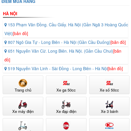
ĐIỂM MUA HÀNG
3 :
300
thì
330
km
còn
HÀ NỘI
Khâ
để
chờ
153 Phạm Văn Đồng. Cầu Giấy. Hà Nội (Gần Ngã 3 Hoàng Quốc
Thiê
với
đợi
Việt)
[bản đồ]
.
Thế
gì ?
807 Ngô Gia Tự - Long Biên - Hà Nội (Gần Cầu Đuống)
[bản đồ]
Hà...
Giới
Aim
651 Nguyễn Văn Cừ. Long Biên. Hà Nội. (Gần Cầu Chui)
[bản
Xe
Mila
đồ]
Điện
II đã
519 Nguyễn Văn Linh - Sài Đồng - Long Biên - Hà Nội
[bản đồ]
(sh
có
80
mặt
Ngu
tại
Trang chủ
Xe ga 50cc
Xe số 50cc
Lươ
tất
Bằng
cả
Xe máy điện
Xe đạp điện
Xe 3 bánh
để
các
mua
Sho