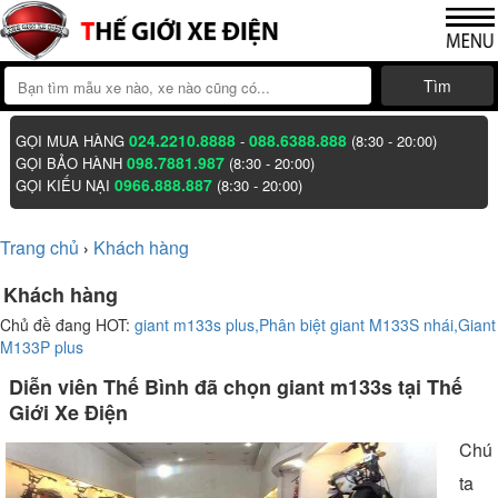
Tìm
024.2210.8888
088.6388.888
GỌI MUA HÀNG
-
(8:30 - 20:00)
098.7881.987
GỌI BẢO HÀNH
(8:30 - 20:00)
0966.888.887
GỌI KIẾU NẠI
(8:30 - 20:00)
Trang chủ
Khách hàng
›
Khách hàng
Chủ đề đang HOT:
giant m133s plus,
Phân biệt giant M133S nhái,
Giant
M133P plus
Diễn viên Thế Bình đã chọn giant m133s tại Thế
Giới Xe Điện
Chú
ta