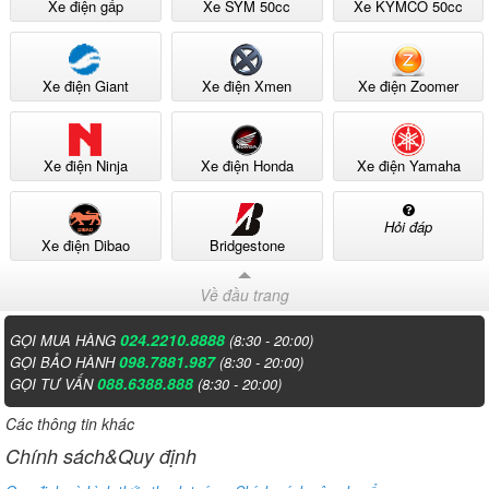
Xe điện gấp
Xe SYM 50cc
Xe KYMCO 50cc
bằn
của
đượ
Thế
cho
Giới
Xe điện Giant
Xe điện Xmen
Xe điện Zoomer
con
Xe
trai
Điện
Xe điện Ninja
Xe điện Honda
Xe điện Yamaha
chiếc
.
Cty
Hỏi đáp
chú
Xe điện Dibao
Bridgestone
tôi
Về đầu trang
cam
kết
024.2210.8888
GỌI MUA HÀNG
(8:30 - 20:00)
098.7881.987
GỌI BẢO HÀNH
(8:30 - 20:00)
bán
088.6388.888
GỌI TƯ VẤN
(8:30 - 20:00)
sản
Các thông tin khác
phẩ
Chính sách&Quy định
chín