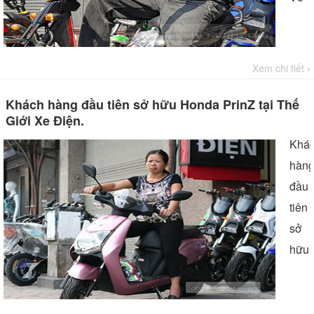
ngà
Hòai
lực
Nam
lượn
ta
Xem chi tiết
›
vũ
nghĩ
trang
ngay
Khách hàng đầu tiên sở hữu Honda PrinZ tại Thế
man
Giới Xe Điện.
tới
trên
một
Khá
mình
pho
hàn
bộ
cách
đầu
quâ
luôn
tiên
phục
man
sở
oai
đậm
hữu
nghi
chất
xe
Và
lính
điện
khi
rất
Hon