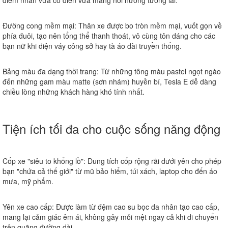
điểm nhấn vừa cổ điển vừa mang hơi hướng tương lai.
Đường cong mềm mại:
Thân xe được bo tròn mềm mại, vuốt gọn về
phía đuôi, tạo nên tổng thể thanh thoát, vô cùng tôn dáng cho các
bạn nữ khi diện váy công sở hay tà áo dài truyền thống.
Bảng màu đa dạng thời trang:
Từ những tông màu pastel ngọt ngào
đến những gam màu matte (sơn nhám) huyền bí, Tesla E dễ dàng
chiều lòng những khách hàng khó tính nhất.
Tiện ích tối đa cho cuộc sống năng động
Cốp xe "siêu to khổng lồ":
Dung tích cốp rộng rãi dưới yên cho phép
bạn "chứa cả thế giới" từ mũ bảo hiểm, túi xách, laptop cho đến áo
mưa, mỹ phẩm.
Yên xe cao cấp:
Được làm từ đệm cao su bọc da nhân tạo cao cấp,
mang lại cảm giác êm ái, không gây mỏi mệt ngay cả khi di chuyển
trên quãng đường dài.