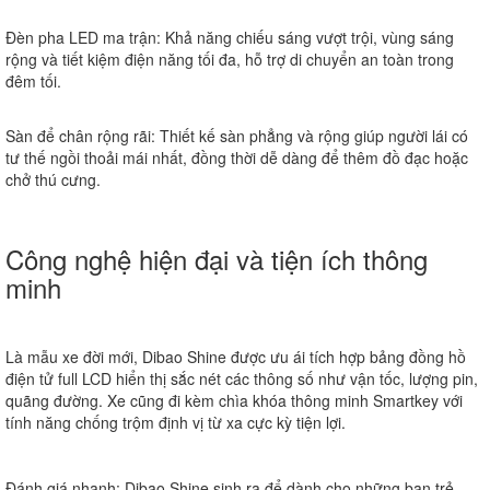
Đèn pha LED ma trận:
Khả năng chiếu sáng vượt trội, vùng sáng
rộng và tiết kiệm điện năng tối đa, hỗ trợ di chuyển an toàn trong
đêm tối.
Sàn để chân rộng rãi:
Thiết kế sàn phẳng và rộng giúp người lái có
tư thế ngồi thoải mái nhất, đồng thời dễ dàng để thêm đồ đạc hoặc
chở thú cưng.
Công nghệ hiện đại và tiện ích thông
minh
Là mẫu xe đời mới, Dibao Shine được ưu ái tích hợp bảng đồng hồ
điện tử full LCD hiển thị sắc nét các thông số như vận tốc, lượng pin,
quãng đường. Xe cũng đi kèm chìa khóa thông minh Smartkey với
tính năng chống trộm định vị từ xa cực kỳ tiện lợi.
Đánh giá nhanh:
Dibao Shine sinh ra để dành cho những bạn trẻ,