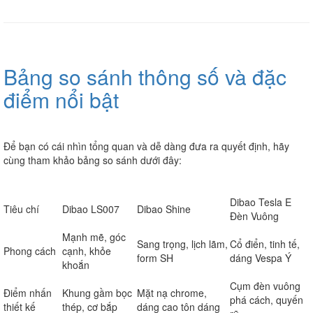
Bảng so sánh thông số và đặc
điểm nổi bật
Để bạn có cái nhìn tổng quan và dễ dàng đưa ra quyết định, hãy
cùng tham khảo bảng so sánh dưới đây:
Dibao Tesla E
Tiêu chí
Dibao LS007
Dibao Shine
Đèn Vuông
Mạnh mẽ, góc
Sang trọng, lịch lãm,
Cổ điển, tinh tế,
Phong cách
cạnh, khỏe
form SH
dáng Vespa Ý
khoắn
Cụm đèn vuông
Điểm nhấn
Khung gầm bọc
Mặt nạ chrome,
phá cách, quyến
thiết kế
thép, cơ bắp
dáng cao tôn dáng