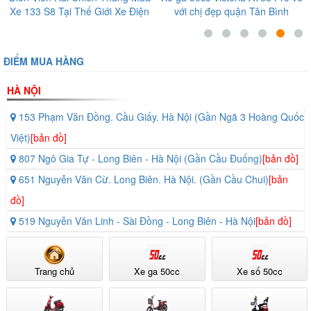
với chị đẹp quận Tân Bình
Aima G5 tại 72 Nguyễn Thái Sơn
Gò Vấp
ĐIỂM MUA HÀNG
HÀ NỘI
153 Phạm Văn Đồng. Cầu Giấy. Hà Nội (Gần Ngã 3 Hoàng Quốc
Việt)
[bản đồ]
807 Ngô Gia Tự - Long Biên - Hà Nội (Gần Cầu Đuống)
[bản đồ]
651 Nguyễn Văn Cừ. Long Biên. Hà Nội. (Gần Cầu Chui)
[bản
đồ]
519 Nguyễn Văn Linh - Sài Đồng - Long Biên - Hà Nội
[bản đồ]
Trang chủ
Xe ga 50cc
Xe số 50cc