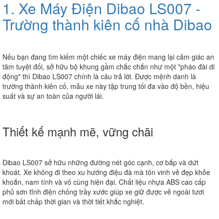
1. Xe Máy Điện Dibao LS007 -
Trường thành kiên cố nhà Dibao
Nếu bạn đang tìm kiếm một chiếc xe máy điện mang lại cảm giác an
tâm tuyệt đối, sở hữu bộ khung gầm chắc chắn như một "pháo đài di
động" thì
Dibao LS007
chính là câu trả lời. Được mệnh danh là
trường thành kiên cố
, mẫu xe này tập trung tối đa vào độ bền, hiệu
suất và sự an toàn của người lái.
Thiết kế mạnh mẽ, vững chãi
Dibao LS007 sở hữu những đường nét góc cạnh, cơ bắp và dứt
khoát. Xe không đi theo xu hướng điệu đà mà tôn vinh vẻ đẹp khỏe
khoắn, nam tính và vô cùng hiện đại. Chất liệu nhựa ABS cao cấp
phủ sơn tĩnh điện chống trầy xước giúp xe giữ được vẻ ngoài tươi
mới bất chấp thời gian và thời tiết khắc nghiệt.