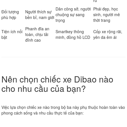
rũ
Dân công sở, người
Phái đẹp, học
Đối tượng
Người thích sự
chuộng sự sang
sinh, người mê
phù hợp
bền bỉ, nam giới
trọng
thời trang
Phanh đĩa an
Tiện ích nổi
Smartkey thông
Cốp xe rộng rãi,
toàn, chịu tải
bật
minh, đồng hồ LCD
yên da êm ái
đỉnh cao
Nên chọn chiếc xe Dibao nào
cho nhu cầu của bạn?
Việc lựa chọn chiếc xe nào trong bộ ba này phụ thuộc hoàn toàn vào
phong cách sống và nhu cầu thực tế của bạn: