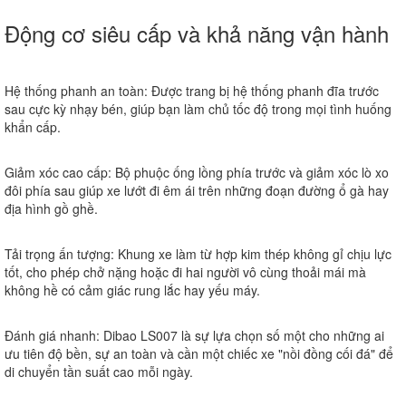
Động cơ siêu cấp và khả năng vận hành
Hệ thống phanh an toàn:
Được trang bị hệ thống phanh đĩa trước
sau cực kỳ nhạy bén, giúp bạn làm chủ tốc độ trong mọi tình huống
khẩn cấp.
Giảm xóc cao cấp:
Bộ phuộc ống lồng phía trước và giảm xóc lò xo
đôi phía sau giúp xe lướt đi êm ái trên những đoạn đường ổ gà hay
địa hình gồ ghề.
Tải trọng ấn tượng:
Khung xe làm từ hợp kim thép không gỉ chịu lực
tốt, cho phép chở nặng hoặc đi hai người vô cùng thoải mái mà
không hề có cảm giác rung lắc hay yếu máy.
Đánh giá nhanh:
Dibao LS007 là sự lựa chọn số một cho những ai
ưu tiên độ bền, sự an toàn và cần một chiếc xe "nồi đồng cối đá" để
di chuyển tần suất cao mỗi ngày.