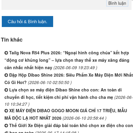
Câu hỏi & Bình luận.
Tin khác
Tailg Nova R54 Plus 2026: “Ngoại hình công chúa” kết hợp
“động cơ khủng long” – lựa chọn thay thế xe máy xăng đáng
cân nhắc nhất hiện nay
(2026-06-09 19:23:49 )
Đập Hộp Dibao Shine 2026: Siêu Phẩm Xe Máy Điện Mới Nhất
Có Gì Hot?
(2026-06-10 02:50:50 )
Lựa chọn xe máy điện Dibao Shine cho con: An toàn di
chuyển đi học, tiết kiệm chi phí vận hành cho cha mẹ
(2026-06-
10 10:34:27 )
XE MÁY ĐIỆN DIBAO GOGO MOON GIÁ CHỈ 17 TRIỆU, MẪU
MÃ ĐỘC LẠ HOT NHẤT 2026
(2026-06-10 20:58:44 )
Thế Giới Xe Điện giải đáp bài toán khó chọn xe điện cho con
đi học an toàn
(2026-06-17 14:15:08 )