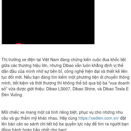
Thị trường xe điện tại Việt Nam đang chứng kiến cuộc đua khốc liệt
giữa các thương hiệu lớn, nhưng
Dibao
vẫn luôn khẳng định vị thế
dẫn đầu của mình nhờ sự bền bỉ, công nghệ hiện đại và thiết kế liên
tục đổi mới. Nếu bạn đang tìm kiếm một phương tiện di chuyển thông
minh, tiết kiệm và thời thượng thì không thể bỏ qua bộ ba "vua doanh
số" vừa được giới thiệu:
Dibao LS007
,
Dibao Shine
, và
Dibao Tesla E
Đèn Vuông
.
Mỗi chiếc xe mang một cá tính riêng biệt, phục vụ cho những nhu
cầu và gu thẩm mỹ khác nhau. Hãy cùng
https://xedien.com.vn/
đặt
lên bàn cân so sánh chi tiết bộ ba quyền lực này để tìm ra người bạn
đồng hành hoàn hảo nhất cho bạn!