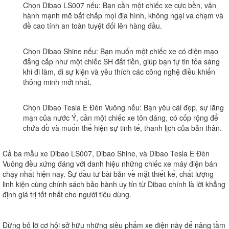
Chọn Dibao LS007 nếu:
Bạn cần một chiếc xe cực bền, vận
hành mạnh mẽ bất chấp mọi địa hình, không ngại va chạm và
đề cao tính an toàn tuyệt đối lên hàng đầu.
Chọn Dibao Shine nếu:
Bạn muốn một chiếc xe có diện mạo
đẳng cấp như một chiếc SH đắt tiền, giúp bạn tự tin tỏa sáng
khi đi làm, đi sự kiện và yêu thích các công nghệ điều khiển
thông minh mới nhất.
Chọn Dibao Tesla E Đèn Vuông nếu:
Bạn yêu cái đẹp, sự lãng
mạn của nước Ý, cần một chiếc xe tôn dáng, có cốp rộng để
chứa đồ và muốn thể hiện sự tinh tế, thanh lịch của bản thân.
Cả ba mẫu xe
Dibao LS007
,
Dibao Shine
, và
Dibao Tesla E Đèn
Vuông
đều xứng đáng với danh hiệu những chiếc xe máy điện bán
chạy nhất hiện nay. Sự đầu tư bài bản về mặt thiết kế, chất lượng
linh kiện cùng chính sách bảo hành uy tín từ Dibao chính là lời khẳng
định giá trị tốt nhất cho người tiêu dùng.
Đừng bỏ lỡ cơ hội sở hữu những siêu phẩm xe điện này để nâng tầm