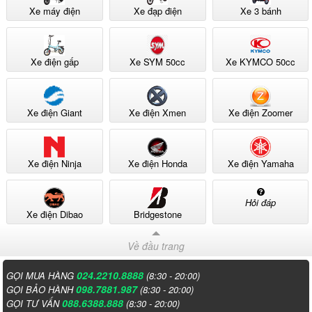
Xe máy điện
Xe đạp điện
Xe 3 bánh
Xe điện gấp
Xe SYM 50cc
Xe KYMCO 50cc
Xe điện Giant
Xe điện Xmen
Xe điện Zoomer
Xe điện Ninja
Xe điện Honda
Xe điện Yamaha
Hỏi đáp
Xe điện Dibao
Bridgestone
Về đầu trang
024.2210.8888
GỌI MUA HÀNG
(8:30 - 20:00)
098.7881.987
GỌI BẢO HÀNH
(8:30 - 20:00)
088.6388.888
GỌI TƯ VẤN
(8:30 - 20:00)