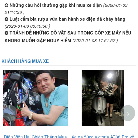
Những câu hỏi thường gặp khi mua xe điện
(2020-01-03
21:14:36 )
Luật cấm bia rượu vừa ban hành xe điện đã cháy hàng
(2020-01-08 00:40:50 )
TRÁNH ĐỂ NHỮNG ĐỒ VẬT SAU TRONG CỐP XE MÁY NẾU
KHÔNG MUỐN GẶP NGUY HIỂM
(2020-01-08 17:51:57 )
KHÁCH HÀNG MUA XE
‹
›
Xe ga 50cc Victoria AT88 Pro về
Em trai lựa chọn xe đạp điện