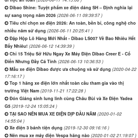
Dibao Shine: Tuyệt phẩm xe điện dáng SH – Định nghĩa lại
sự sang trọng năm 2026
(2026-06-11 09:39:57 )
Tiêu chí chọn xe điện 2026: An toàn, bền bỉ, công nghệ cho
nhiều năm sử dụng
(2026-06-11 20:25:41 )
Đập Hộp Lô Hàng Mới Nhất - Dibao LS007 Về Bao Nhiêu Hết
Bấy Nhiêu!
(2026-06-12 14:39:39 )
Chỉ 15 Triệu Sở Hữu Ngay Xe Máy Điện Dibao Creer E - Cổ
Điển Nhưng Đầy Cá Tính
(2026-06-13 10:36:53 )
Mẫu xe điện Dibao được ưa chuộng và sử dụng
(2020-04-22
17:16:17 )
Top 1 hãng xe điện lớn nhất toàn cầu tham gia vào thị
trường Việt Nam
(2019-11-21 17:22:28 )
Đón Giáng sinh lung linh cùng Châu Bùi và Xe Điện Yadea
G5
(2019-12-24 15:05:24 )
TẠI SAO NÊN MUA XE ĐIỆN DỊP ĐẦU NĂM
(2020-01-02
14:55:04 )
Xe điện 3 bánh tiện dụng
(2019-12-30 09:16:16 )
Nên mua xe máy điện Vespa hãng nào
(2020-01-02 21:19:07 )