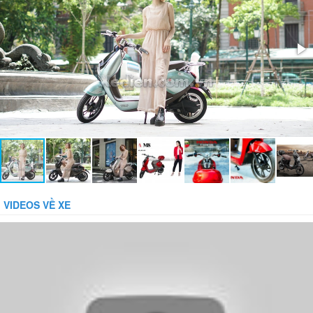
Bánh xe:
Có săm - Kích cỡ 16x2
Bảo vệ dòng:
14 + / -2.0A
Bảo vệ tụt áp:
42 + / - 1.0V
Phụ kiện đi kèm:
Sạc, bàn đạp, mũ bảo hiểm
VIDEOS VỀ XE