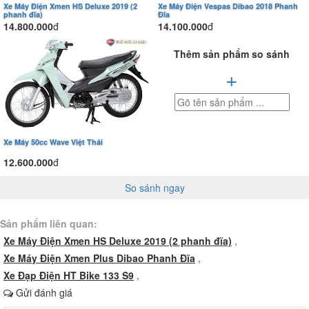
Xe Máy Điện Xmen HS Deluxe 2019 (2
Xe Máy Điện Vespas Dibao 2018 Phanh
phanh đĩa)
Đĩa
14.800.000
đ
14.100.000
đ
Thêm sản phẩm so sánh
+
Xe Máy 50cc Wave Việt Thái
Bên tay lái bên phải chính là vị
12.600.000
đ
Chiếc xe được trang bị tới hai chế độ
trí của công tắc bật tắt đèn
tốc độ khác nhau là power và eco
cùng với tay ga và tay phanh
So sánh ngay
giúp bạn có thể tùy chình théo ý
trước của chiếc xe.
mình
Sản phẩm liên quan:
Xe Máy Điện Xmen HS Deluxe 2019 (2 phanh đĩa)
,
Xe Máy Điện Xmen Plus Dibao Phanh Đĩa
,
Xe Đạp Điện HT Bike 133 S9
,
Gửi đánh giá