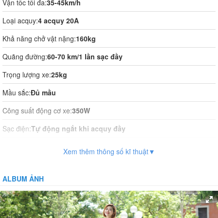
Vận tốc tối đa:
35-45km/h
Loại acquy:
4 acquy 20A
Khả năng chở vật nặng:
160kg
Quãng đường:
60-70 km/1 lần sạc đầy
Trọng lượng xe:
25kg
Mầu sắc:
Đủ mầu
Công suất động cơ xe:
350W
Sạc điện:
Tự động ngắt khi acquy đầy
Thời gian sạc điện:
10h-12h
Xem thêm thông số kĩ thuật▼
Vận hành:
Tự động hoàn toàn
ALBUM ẢNH
Hệ thống phanh:
Phanh cơ
Giảm xóc:
Có