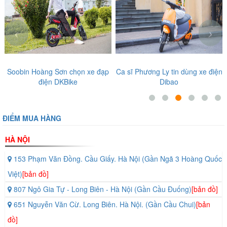
‹
›
 đạp
Ca sĩ Phương Ly tin dùng xe điện
Diễn viên, ca sĩ nổi tiếng ti
Dibao
tưởng những sản phẩm tại T
Giới Xe Điện
ĐIỂM MUA HÀNG
Đối với những ai chỉ thích một chiếc
xe đạp điện
có một thiết kế đẹp
với một sức mạnh vừa đủ dùng thì chiếc
xe điện Honda M8
đùng là
HÀ NỘI
một chiếc xe dành cho bạn. Nếu như bạn đã lỡ thích chiếc xe
điện trên thì bạn hoàn toàn có thể rẽ qua bất kì showroom nào
153 Phạm Văn Đồng. Cầu Giấy. Hà Nội (Gần Ngã 3 Hoàng Quốc
của
Thế Giới Xe Điện.
Việt)
[bản đồ]
807 Ngô Gia Tự - Long Biên - Hà Nội (Gần Cầu Đuống)
[bản đồ]
651 Nguyễn Văn Cừ. Long Biên. Hà Nội. (Gần Cầu Chui)
[bản
đồ]