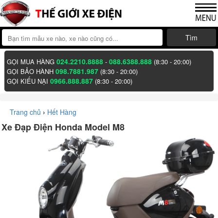
Tìm
024.2210.8888
088.6388.888
GỌI MUA HÀNG
-
(8:30 - 20:00)
098.7881.987
GỌI BẢO HÀNH
(8:30 - 20:00)
0966.888.887
GỌI KIẾU NẠI
(8:30 - 20:00)
Trang chủ
›
Hết Hàng
Xe Đạp Điện Honda Model M8