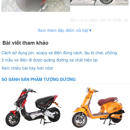
Bên cạnh phần cốp thì chiếc xe
của chúng ta cũng được trang
Bên dưới của chiếc yên xe là phần
Xem thêm đặc điểm nổi bật▼
bị thêm cả một chiếc cốp ở đuôi
cốp có kích thước lớn và thoải mái
xe khá tiện lợi
cho bạn có thể để đồ đạc cá nhân.
Bài viết tham khảo
Cách sử dụng pin, acquy xe điện đúng cách, lâu bị chai, phồng.
5 mẫu xe điện đi được quãng đường xa nhất hiện tại
Xem nhiều bài hay hơn nữa!
SO SÁNH SẢN PHẨM TƯƠNG ĐƯƠNG
Chiếc đồng hồ của chiếc xe
cũng khá đơn giản nhưng vẫn
Đuôi chiếc xe Honda M8 có một thiết
đủ để hiển thị đầy đủ các thông
kế khá nổi bật với chiếc đèn hậu
tin cần thiết cho bạn.
cùng hai dải đèn led xinhan hai bên.