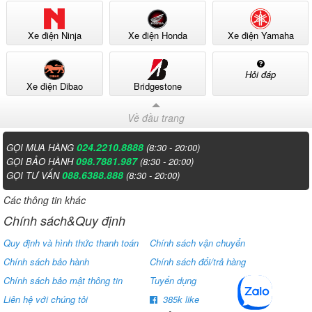
Xe điện Ninja
Xe điện Honda
Xe điện Yamaha
Hỏi đáp
Cá tính rõ rệt
Xe điện Dibao
Bridgestone
Về đầu trang
Thiết kế của Moka JS32 lấy cảm hứng từ hoạt hình hoặc phong cách
trẻ trung, với các chi tiết bo mềm mại. Các đường nét nhẹ nhàng ở
024.2210.8888
GỌI MUA HÀNG
(8:30 - 20:00)
thân xe, tay nắm và đèn pha tạo nên diện mạo tươi mới, hợp với mọi
098.7881.987
GỌI BẢO HÀNH
(8:30 - 20:00)
lứa tuổi trẻ trung.
088.6388.888
GỌI TƯ VẤN
(8:30 - 20:00)
Các thông tin khác
Thể hiển phong cách sống hiện đại
Chính sách&Quy định
Quy định và hình thức thanh toán
Chính sách vận chuyển
Chính sách bảo hành
Chính sách đổi/trả hàng
Mẫu xe này dành cho người trẻ, đề cao sự tiện lợi, tiết kiệm và thời
trang. Đặc biệt khi đi kèm giấy tờ hợp pháp, xe không chỉ đẹp mà
Chính sách bảo mật thông tin
Tuyển dụng
còn hợp quy định pháp luật, hỗ trợ người dùng di chuyển tự tin.
Liên hệ với chúng tôi
385k like