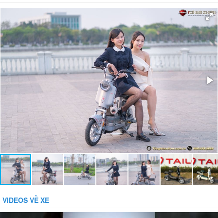
Hệ thống phanh:
Phanh cơ
Giảm xóc:
Có
Bánh xe:
Không săm
Bảo vệ dòng:
Bảo vệ tụt áp:
Phụ kiện đi kèm:
Gương, Sạc, Khóa báo động chống trộm
VIDEOS VỀ XE