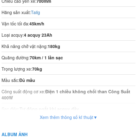
Chiều cao yên xe:
700mm
Hãng sản xuất:
Tailg
Vận tốc tối đa:
45km/h
Loại acquy:
4 acquy 23Ah
Khả năng chở vật nặng:
180kg
Quãng đường:
70km / 1 lần sạc
Trọng lượng xe:
70kg
Mầu sắc:
Đủ mầu
Công suất động cơ xe:
Điện 1 chiều không chổi than Công Suất
400W
Sạc điện:
Tự động ngắt khi acquy đầy
Xem thêm thông số kĩ thuật▼
Thời gian sạc điện:
8 tiếng
Vận hành:
Tự động hoàn toàn
ALBUM ẢNH