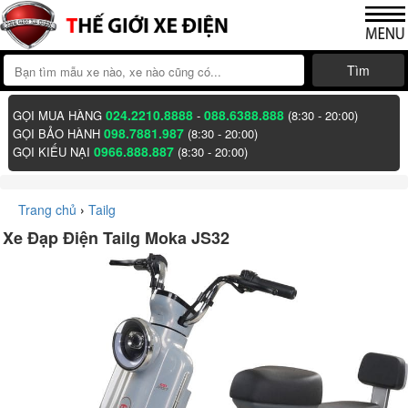
Tìm
024.2210.8888
088.6388.888
GỌI MUA HÀNG
-
(8:30 - 20:00)
098.7881.987
GỌI BẢO HÀNH
(8:30 - 20:00)
0966.888.887
GỌI KIẾU NẠI
(8:30 - 20:00)
Trang chủ
›
Tailg
Xe Đạp Điện Tailg Moka JS32