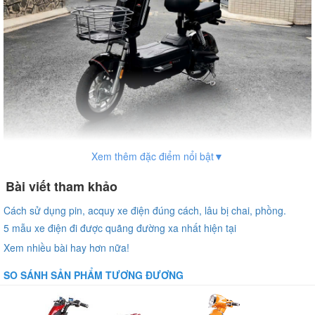
Xem thêm đặc điểm nổi bật▼
Bài viết tham khảo
Cách sử dụng pin, acquy xe điện đúng cách, lâu bị chai, phồng.
5 mẫu xe điện đi được quãng đường xa nhất hiện tại
Giới chung về xe đạp điện
Xem nhiều bài hay hơn nữa!
Tailg Moka JS32
SO SÁNH SẢN PHẨM TƯƠNG ĐƯƠNG
Trong thời đại giao thông xanh ngày càng được ưu tiên,
xe Tailg