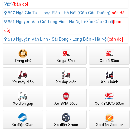
Việt)
[bản đồ]
807 Ngô Gia Tự - Long Biên - Hà Nội (Gần Cầu Đuống)
[bản đồ]
651 Nguyễn Văn Cừ. Long Biên. Hà Nội. (Gần Cầu Chui)
[bản
đồ]
519 Nguyễn Văn Linh - Sài Đồng - Long Biên - Hà Nội
[bản đồ]
Trang chủ
Xe ga 50cc
Xe số 50cc
Xe máy điện
Xe đạp điện
Xe 3 bánh
Xe điện gấp
Xe SYM 50cc
Xe KYMCO 50cc
Xe điện Giant
Xe điện Xmen
Xe điện Zoomer