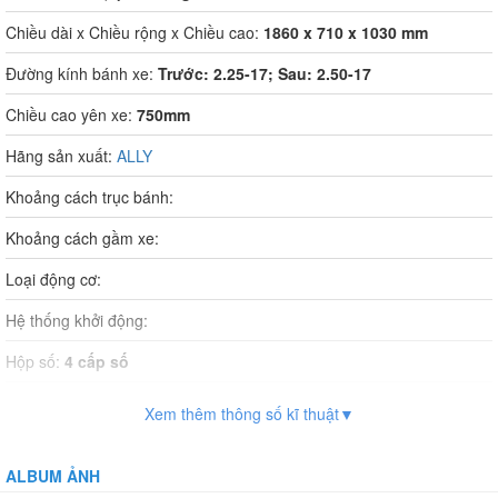
Chiều dài x Chiều rộng x Chiều cao:
1860 x 710 x 1030 mm
Đường kính bánh xe:
Trước: 2.25-17; Sau: 2.50-17
Chiều cao yên xe:
750mm
Hãng sản xuất:
ALLY
Khoảng cách trục bánh:
Khoảng cách gầm xe:
Loại động cơ:
Hệ thống khởi động:
Hộp số:
4 cấp số
Dung tích xi lanh:
49,5 cm3
Xem thêm thông số kĩ thuật▼
Dung tích bình xăng:
3,9 lít
ALBUM ẢNH
Phuộc trước:
Ống lồng, giảm chất thủy lực