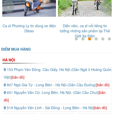
‹
›
Ca sĩ Phương Ly tin dùng xe điện
Diễn viên, ca sĩ nổi tiếng tin
Dibao
tưởng những sản phẩm tại Thế
Giới Xe Điện
ĐIỂM MUA HÀNG
HÀ NỘI
153 Phạm Văn Đồng. Cầu Giấy. Hà Nội (Gần Ngã 3 Hoàng Quốc
Việt)
[bản đồ]
807 Ngô Gia Tự - Long Biên - Hà Nội (Gần Cầu Đuống)
[bản đồ]
651 Nguyễn Văn Cừ. Long Biên. Hà Nội. (Gần Cầu Chui)
[bản
đồ]
519 Nguyễn Văn Linh - Sài Đồng - Long Biên - Hà Nội
[bản đồ]