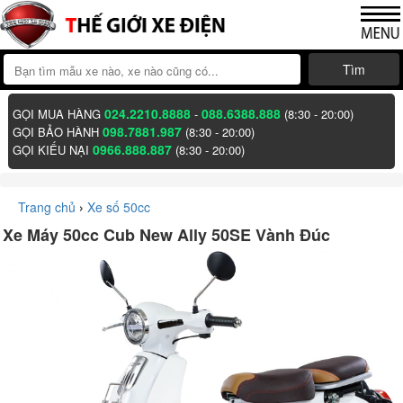
Tìm
024.2210.8888
088.6388.888
GỌI MUA HÀNG
-
(8:30 - 20:00)
098.7881.987
GỌI BẢO HÀNH
(8:30 - 20:00)
0966.888.887
GỌI KIẾU NẠI
(8:30 - 20:00)
Trang chủ
›
Xe số 50cc
Xe Máy 50cc Cub New Ally 50SE Vành Đúc