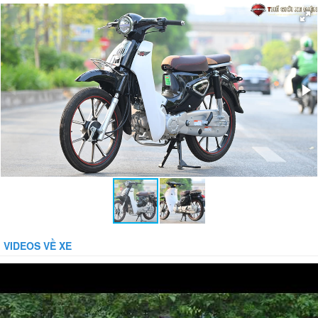
Phuộc sau:
Lò xo trụ, giảm chấn thủy lực
Vận tốc tối đa:
50km/h
Khối lượng bản thân:
88kg
Khả năng tải trọng:
130kg
Phanh xe trước/sau:
Phanh cơ
Mầu sắc:
Đủ mầu
Phụ kiện đi kèm:
Gương, Sổ Bảo Hành
VIDEOS VỀ XE