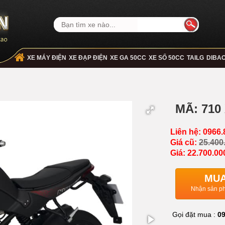
XE MÁY ĐIỆN
XE ĐẠP ĐIỆN
XE GA 50CC
XE SỐ 50CC
TAILG
DIBA
MÃ: 710
Liên hệ: 0966.
Giá cũ:
25.400
Giá: 22.700.00
MUA
Nhận sản ph
Gọi đặt mua :
09