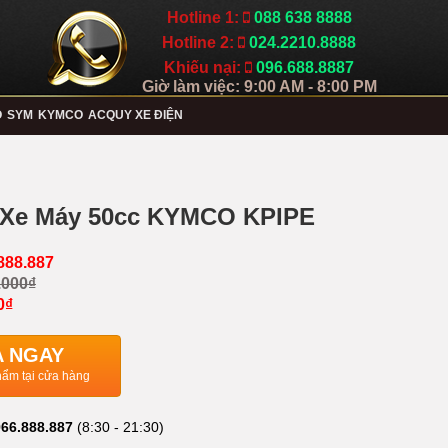
Hotline 1:
088 638 8888
Hotline 2:
024.2210.8888
Khiếu nại:
096.688.8887
Giờ làm việc: 9:00 AM - 8:00 PM
O
SYM
KYMCO
ACQUY XE ĐIỆN
 Xe Máy 50cc KYMCO KPIPE
888.887
.000₫
0₫
 NGAY
ẩm tại cửa hàng
66.888.887
(8:30 - 21:30)